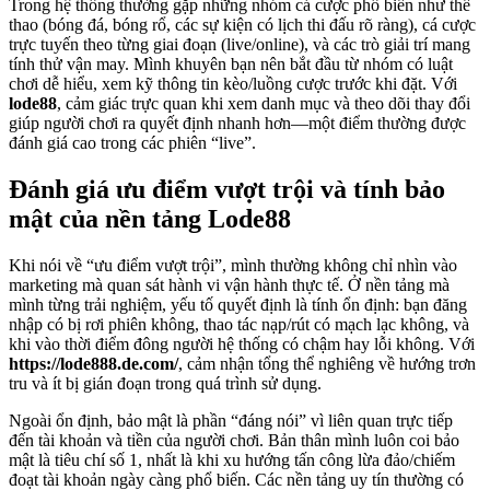
Trong hệ thống thường gặp những nhóm cá cược phổ biến như thể
thao (bóng đá, bóng rổ, các sự kiện có lịch thi đấu rõ ràng), cá cược
trực tuyến theo từng giai đoạn (live/online), và các trò giải trí mang
tính thử vận may. Mình khuyên bạn nên bắt đầu từ nhóm có luật
chơi dễ hiểu, xem kỹ thông tin kèo/luồng cược trước khi đặt. Với
lode88
, cảm giác trực quan khi xem danh mục và theo dõi thay đổi
giúp người chơi ra quyết định nhanh hơn—một điểm thường được
đánh giá cao trong các phiên “live”.
Đánh giá ưu điểm vượt trội và tính bảo
mật của nền tảng Lode88
Khi nói về “ưu điểm vượt trội”, mình thường không chỉ nhìn vào
marketing mà quan sát hành vi vận hành thực tế. Ở nền tảng mà
mình từng trải nghiệm, yếu tố quyết định là tính ổn định: bạn đăng
nhập có bị rơi phiên không, thao tác nạp/rút có mạch lạc không, và
khi vào thời điểm đông người hệ thống có chậm hay lỗi không. Với
https://lode888.de.com/
, cảm nhận tổng thể nghiêng về hướng trơn
tru và ít bị gián đoạn trong quá trình sử dụng.
Ngoài ổn định, bảo mật là phần “đáng nói” vì liên quan trực tiếp
đến tài khoản và tiền của người chơi. Bản thân mình luôn coi bảo
mật là tiêu chí số 1, nhất là khi xu hướng tấn công lừa đảo/chiếm
đoạt tài khoản ngày càng phổ biến. Các nền tảng uy tín thường có