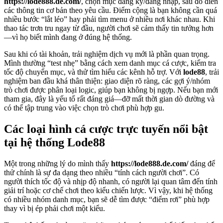
https://lode888.de.com/
, chọn mục đăng ký/đăng nhập, sau đó điền
các thông tin cơ bản theo yêu cầu. Điểm cộng là bạn không cần quá
nhiều bước “lắt léo” hay phải tìm menu ở nhiều nơi khác nhau. Khi
thao tác trơn tru ngay từ đầu, người chơi sẽ cảm thấy tin tưởng hơn
—vì họ biết mình đang ở đúng hệ thống.
Sau khi có tài khoản, trải nghiệm dịch vụ mới là phần quan trọng.
Mình thường “test nhẹ” bằng cách xem danh mục cá cược, kiểm tra
tốc độ chuyển mục, và thử tìm hiểu các kênh hỗ trợ. Với
lode88
, trải
nghiệm ban đầu khá thân thiện: giao diện rõ ràng, các gợi ý/nhóm
trò chơi được phân loại logic, giúp bạn không bị ngợp. Nếu bạn mới
tham gia, đây là yếu tố rất đáng giá—đỡ mất thời gian dò đường và
có thể tập trung vào việc chọn trò chơi phù hợp gu.
Các loại hình cá cược trực tuyến nổi bật
tại hệ thống Lode88
Một trong những lý do mình thấy
https://lode888.de.com/
đáng để
thử chính là sự đa dạng theo nhiều “tính cách người chơi”. Có
người thích tốc độ và nhịp độ nhanh, có người lại quan tâm đến tính
giải trí hoặc cơ chế chơi theo kiểu chiến lược. Vì vậy, khi hệ thống
có nhiều nhóm danh mục, bạn sẽ dễ tìm được “điểm rơi” phù hợp
thay vì bị ép phải chơi một kiểu.