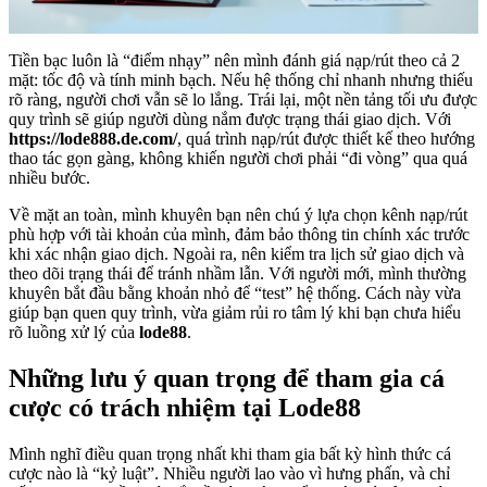
Tiền bạc luôn là “điểm nhạy” nên mình đánh giá nạp/rút theo cả 2
mặt: tốc độ và tính minh bạch. Nếu hệ thống chỉ nhanh nhưng thiếu
rõ ràng, người chơi vẫn sẽ lo lắng. Trái lại, một nền tảng tối ưu được
quy trình sẽ giúp người dùng nắm được trạng thái giao dịch. Với
https://lode888.de.com/
, quá trình nạp/rút được thiết kế theo hướng
thao tác gọn gàng, không khiến người chơi phải “đi vòng” qua quá
nhiều bước.
Về mặt an toàn, mình khuyên bạn nên chú ý lựa chọn kênh nạp/rút
phù hợp với tài khoản của mình, đảm bảo thông tin chính xác trước
khi xác nhận giao dịch. Ngoài ra, nên kiểm tra lịch sử giao dịch và
theo dõi trạng thái để tránh nhầm lẫn. Với người mới, mình thường
khuyên bắt đầu bằng khoản nhỏ để “test” hệ thống. Cách này vừa
giúp bạn quen quy trình, vừa giảm rủi ro tâm lý khi bạn chưa hiểu
rõ luồng xử lý của
lode88
.
Những lưu ý quan trọng để tham gia cá
cược có trách nhiệm tại Lode88
Mình nghĩ điều quan trọng nhất khi tham gia bất kỳ hình thức cá
cược nào là “kỷ luật”. Nhiều người lao vào vì hưng phấn, và chỉ