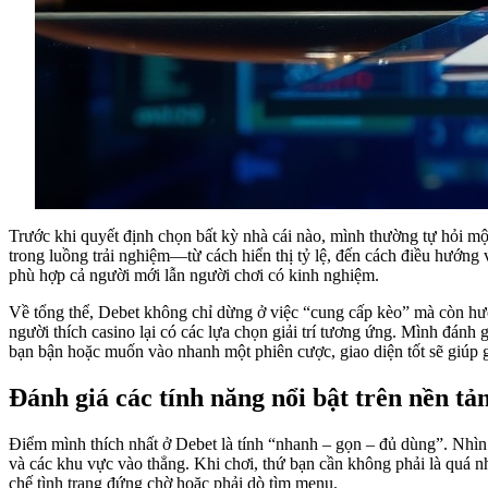
Trước khi quyết định chọn bất kỳ nhà cái nào, mình thường tự hỏi một
trong luồng trải nghiệm—từ cách hiển thị tỷ lệ, đến cách điều hướng
phù hợp cả người mới lẫn người chơi có kinh nghiệm.
Về tổng thể, Debet không chỉ dừng ở việc “cung cấp kèo” mà còn hướn
người thích casino lại có các lựa chọn giải trí tương ứng. Mình đánh g
bạn bận hoặc muốn vào nhanh một phiên cược, giao diện tốt sẽ giúp gi
Đánh giá các tính năng nổi bật trên nền tả
Điểm mình thích nhất ở Debet là tính “nhanh – gọn – đủ dùng”. Nhìn 
và các khu vực vào thẳng. Khi chơi, thứ bạn cần không phải là quá n
chế tình trạng đứng chờ hoặc phải dò tìm menu.