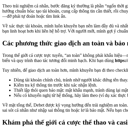
Theo trải nghiệm cá nhân, bước đăng ký thường là phần “ngốn thời gi
hướng chuẩn hóa: tạo tài khoản, cung cấp thông tin cần thiết, rồi ch
—đỡ phải tự đoán hoặc tìm link ẩn.
Về xác thực tài khoản, mình luôn khuyên bạn nên làm đầy đủ và nhất q
bạn linh hoạt hơn khi liên hệ hỗ trợ. Với người mới, mình gợi ý chuẩn 
Các phương thức giao dịch an toàn và bảo
Trong thế giới cá cược trực tuyến, “an toàn” không phải khẩu hiệu—m
biến và quy trình thao tác tương đối minh bạch. Khi bạn dùng
https:/
Tuy nhiên, để giao dịch an toàn hơn, mình khuyên bạn đi theo checkli
Dùng tài khoản chính chủ, tránh nhờ người khác đứng tên thay
Kiểm tra kỹ thông tin trước khi xác nhận lệnh.
Thiết lập thói quen bảo mật: mật khẩu mạnh, tránh dùng lại mật
Nếu có khuyến nghị từ hệ thống, hãy làm theo (ví dụ xác thực 
Về mặt tổng thể, Debet được kỳ vọng hướng đến trải nghiệm an toàn.
sai sót cá nhân như nhập sai thông tin hoặc lơ là bảo mật. Nếu bạn ch
Khám phá thế giới cá cược thể thao và casi