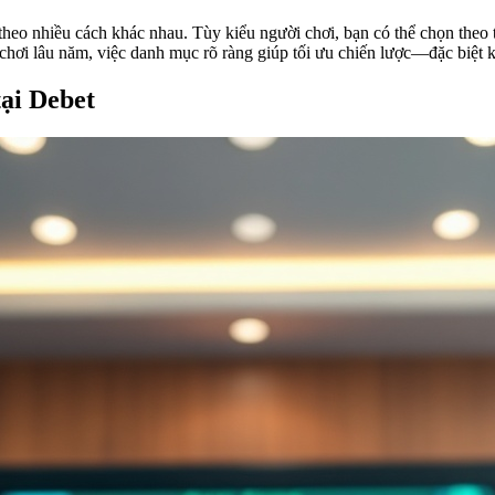
theo nhiều cách khác nhau. Tùy kiểu người chơi, bạn có thể chọn theo t
chơi lâu năm, việc danh mục rõ ràng giúp tối ưu chiến lược—đặc biệt k
tại Debet