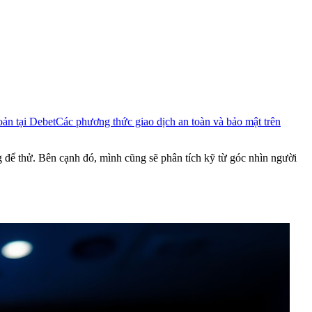
ản tại Debet
Các phương thức giao dịch an toàn và bảo mật trên
g để thử. Bên cạnh đó, mình cũng sẽ phân tích kỹ từ góc nhìn người