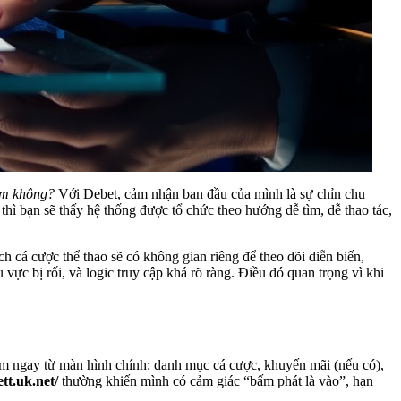
âm không?
Với Debet, cảm nhận ban đầu của mình là sự chỉn chu
thì bạn sẽ thấy hệ thống được tổ chức theo hướng dễ tìm, dễ thao tác,
 cá cược thể thao sẽ có không gian riêng để theo dõi diễn biến,
 vực bị rối, và logic truy cập khá rõ ràng. Điều đó quan trọng vì khi
tâm ngay từ màn hình chính: danh mục cá cược, khuyến mãi (nếu có),
ett.uk.net/
thường khiến mình có cảm giác “bấm phát là vào”, hạn