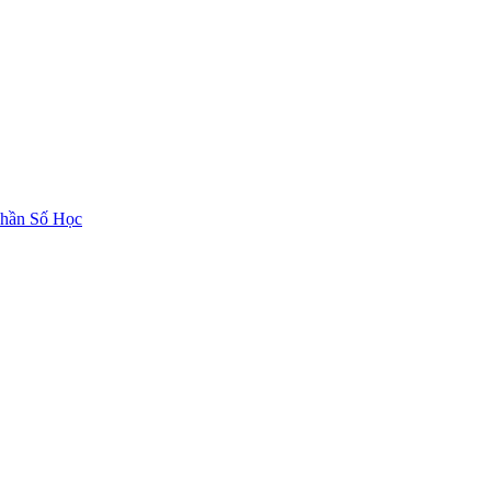
hần Số Học