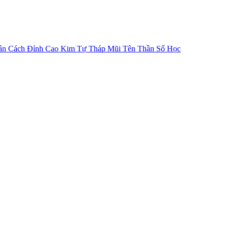
ân Cách
Đỉnh Cao Kim Tự Tháp
Mũi Tên Thần Số Học