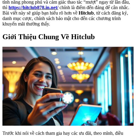
tính năng phong phú và cảm giác thao tác “mượt” ngay từ lần đầu,
thì
https://hitclub878.in.net/
chính là điểm đến đáng để cân nhắc.
Bài viết này sẽ giúp bạn hiểu rõ hơn về
Hitclub
, từ cách đăng ký,
danh mục cược, chính sách bảo mật cho đến các chương trình
khuyến mãi thường thấy.
Giới Thiệu Chung Về Hitclub
Trước khi nói về cách tham gia hay các ưu đãi, theo mình, điều