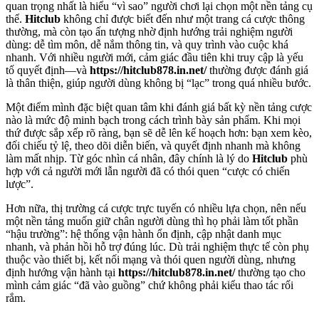
quan trọng nhất là hiểu “vì sao” người chơi lại chọn một nền tảng cụ
thể.
Hitclub
không chỉ được biết đến như một trang cá cược thông
thường, mà còn tạo ấn tượng nhờ định hướng trải nghiệm người
dùng: dễ tìm môn, dễ nắm thông tin, và quy trình vào cuộc khá
nhanh. Với nhiều người mới, cảm giác đầu tiên khi truy cập là yếu
tố quyết định—và
https://hitclub878.in.net/
thường được đánh giá
là thân thiện, giúp người dùng không bị “lạc” trong quá nhiều bước.
Một điểm mình đặc biệt quan tâm khi đánh giá bất kỳ nền tảng cược
nào là mức độ minh bạch trong cách trình bày sản phẩm. Khi mọi
thứ được sắp xếp rõ ràng, bạn sẽ dễ lên kế hoạch hơn: bạn xem kèo,
đối chiếu tỷ lệ, theo dõi diễn biến, và quyết định nhanh mà không
làm mất nhịp. Từ góc nhìn cá nhân, đây chính là lý do
Hitclub
phù
hợp với cả người mới lẫn người đã có thói quen “cược có chiến
lược”.
Hơn nữa, thị trường cá cược trực tuyến có nhiều lựa chọn, nên nếu
một nền tảng muốn giữ chân người dùng thì họ phải làm tốt phần
“hậu trường”: hệ thống vận hành ổn định, cập nhật danh mục
nhanh, và phản hồi hỗ trợ đúng lúc. Dù trải nghiệm thực tế còn phụ
thuộc vào thiết bị, kết nối mạng và thói quen người dùng, nhưng
định hướng vận hành tại
https://hitclub878.in.net/
thường tạo cho
mình cảm giác “đã vào guồng” chứ không phải kiểu thao tác rối
rắm.