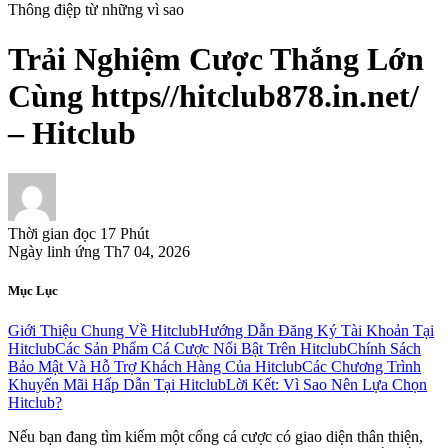
Thông điệp từ những vì sao
Trải Nghiệm Cược Thắng Lớn
Cùng https//hitclub878.in.net/
– Hitclub
Thời gian đọc
17 Phút
Ngày linh ứng
Th7 04, 2026
Mục Lục
Giới Thiệu Chung Về Hitclub
Hướng Dẫn Đăng Ký Tài Khoản Tại
Hitclub
Các Sản Phẩm Cá Cược Nổi Bật Trên Hitclub
Chính Sách
Bảo Mật Và Hỗ Trợ Khách Hàng Của Hitclub
Các Chương Trình
Khuyến Mãi Hấp Dẫn Tại Hitclub
Lời Kết: Vì Sao Nên Lựa Chọn
Hitclub?
Nếu bạn đang tìm kiếm một cổng cá cược có giao diện thân thiện,