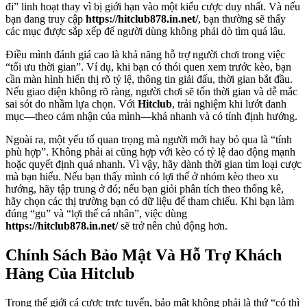
đi” linh hoạt thay vì bị giới hạn vào một kiểu cược duy nhất. Và nếu
bạn đang truy cập
https://hitclub878.in.net/
, bạn thường sẽ thấy
các mục được sắp xếp để người dùng không phải dò tìm quá lâu.
Điều mình đánh giá cao là khả năng hỗ trợ người chơi trong việc
“tối ưu thời gian”. Ví dụ, khi bạn có thói quen xem trước kèo, bạn
cần màn hình hiển thị rõ tỷ lệ, thông tin giải đấu, thời gian bắt đầu.
Nếu giao diện không rõ ràng, người chơi sẽ tốn thời gian và dễ mắc
sai sót do nhầm lựa chọn. Với
Hitclub
, trải nghiệm khi lướt danh
mục—theo cảm nhận của mình—khá nhanh và có tính định hướng.
Ngoài ra, một yếu tố quan trọng mà người mới hay bỏ qua là “tính
phù hợp”. Không phải ai cũng hợp với kèo có tỷ lệ dao động mạnh
hoặc quyết định quá nhanh. Vì vậy, hãy dành thời gian tìm loại cược
mà bạn hiểu. Nếu bạn thấy mình có lợi thế ở nhóm kèo theo xu
hướng, hãy tập trung ở đó; nếu bạn giỏi phân tích theo thống kê,
hãy chọn các thị trường bạn có dữ liệu để tham chiếu. Khi bạn làm
đúng “gu” và “lợi thế cá nhân”, việc dùng
https://hitclub878.in.net/
sẽ trở nên chủ động hơn.
Chính Sách Bảo Mật Và Hỗ Trợ Khách
Hàng Của Hitclub
Trong thế giới cá cược trực tuyến, bảo mật không phải là thứ “có thì