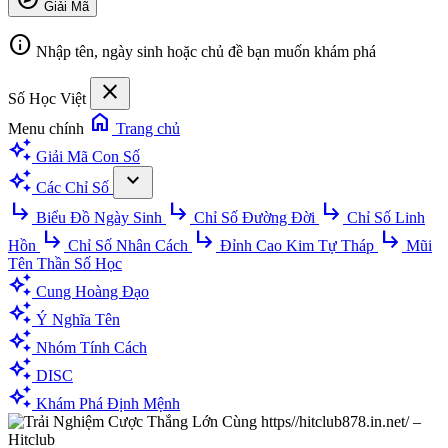
Giải Mã
info
Nhập tên, ngày sinh hoặc chủ đề bạn muốn khám phá
close
Số Học Việt
home
Menu chính
Trang chủ
auto_awesome
Giải Mã Con Số
auto_awesome
expand_more
Các Chỉ Số
subdirectory_arrow_right
subdirectory_arrow_right
subdirectory_arrow_right
Biểu Đồ Ngày Sinh
Chỉ Số Đường Đời
Chỉ Số Linh
subdirectory_arrow_right
subdirectory_arrow_right
subdirectory_arrow_right
Hồn
Chỉ Số Nhân Cách
Đỉnh Cao Kim Tự Tháp
Mũi
Tên Thần Số Học
auto_awesome
Cung Hoàng Đạo
auto_awesome
Ý Nghĩa Tên
auto_awesome
Nhóm Tính Cách
auto_awesome
DISC
auto_awesome
Khám Phá Định Mệnh