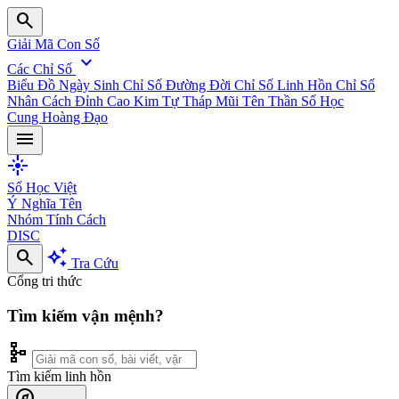
search
Giải Mã Con Số
expand_more
Các Chỉ Số
Biểu Đồ Ngày Sinh
Chỉ Số Đường Đời
Chỉ Số Linh Hồn
Chỉ Số
Nhân Cách
Đỉnh Cao Kim Tự Tháp
Mũi Tên Thần Số Học
Cung Hoàng Đạo
menu
flare
Số Học Việt
Ý Nghĩa Tên
Nhóm Tính Cách
DISC
search
auto_awesome
Tra Cứu
Cổng tri thức
Tìm kiếm vận mệnh?
schema
Tìm kiếm linh hồn
explore