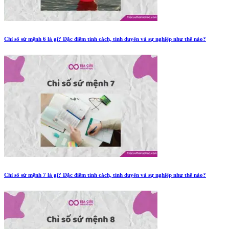
Chỉ số sứ mệnh 6 là gì? Đặc điểm tính cách, tình duyên và sự nghiệp như thế nào?
Chỉ số sứ mệnh 7 là gì? Đặc điểm tính cách, tình duyên và sự nghiệp như thế nào?