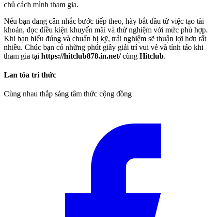
chủ cách mình tham gia.
Nếu bạn đang cân nhắc bước tiếp theo, hãy bắt đầu từ việc tạo tài
khoản, đọc điều kiện khuyến mãi và thử nghiệm với mức phù hợp.
Khi bạn hiểu đúng và chuẩn bị kỹ, trải nghiệm sẽ thuận lợi hơn rất
nhiều. Chúc bạn có những phút giây giải trí vui vẻ và tỉnh táo khi
tham gia tại
https://hitclub878.in.net/
cùng
Hitclub
.
Lan tỏa tri thức
Cùng nhau thắp sáng tâm thức cộng đồng