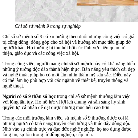
Chỉ số sứ mệnh 9 trong sự nghiệp
Chỉ số sứ mệnh số 9 có xu hướng theo đuổi những công việc có giá
trị cộng đồng, đóng góp cho xã hội và hướng tới mục tiêu giúp đỡ
người khác. Họ thường bị thu hút bởi các lĩnh vực liên quan từ
thiện, giáo dục và các công việc xã hội.
Trong công việc, người mang
chỉ số sứ mệnh
này có khả năng biến
những ý tưởng độc đáo thành hiện thực. Bản năng yêu thích cái đẹp
và nghệ thuật giúp họ có một tầm nhìn thẩm mỹ sâu sắc. Điều này
có thể làm họ phù hợp với các ngành về thiết kế, truyền thông và
nghệ thuật.
Người có số 9 thần số học
trong chỉ số sứ mệnh thường làm việc
với lòng tận tụy. Họ nỗ lực vì lợi ích chung và sẵn sàng hy sinh
quyền lợi cá nhân để đạt được những mục tiêu cao hơn.
Trong các môi trường làm việc, sứ mệnh số 9 thường được coi là
những người có khả năng truyền cảm hứng và thúc đẩy đồng đội.
Nhờ vào sự chính trực và đạo đức nghề nghiệp, họ tạo dựng được
lòng tin, sự tôn trọng từ đồng nghiệp, cấp trên.