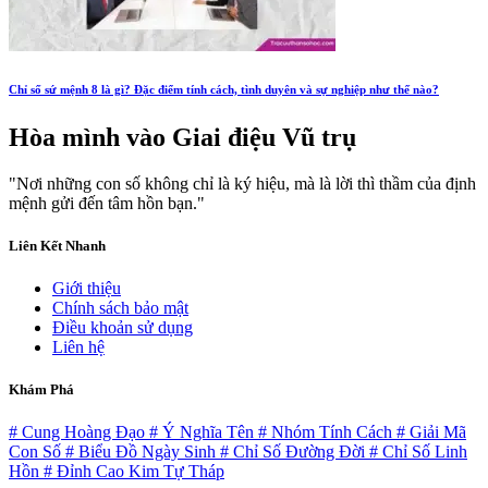
Chỉ số sứ mệnh 8 là gì? Đặc điểm tính cách, tình duyên và sự nghiệp như thế nào?
Hòa mình vào
Giai điệu Vũ trụ
"Nơi những con số không chỉ là ký hiệu, mà là lời thì thầm của định
mệnh gửi đến tâm hồn bạn."
Liên Kết Nhanh
Giới thiệu
Chính sách bảo mật
Điều khoản sử dụng
Liên hệ
Khám Phá
# Cung Hoàng Đạo
# Ý Nghĩa Tên
# Nhóm Tính Cách
# Giải Mã
Con Số
# Biểu Đồ Ngày Sinh
# Chỉ Số Đường Đời
# Chỉ Số Linh
Hồn
# Đỉnh Cao Kim Tự Tháp