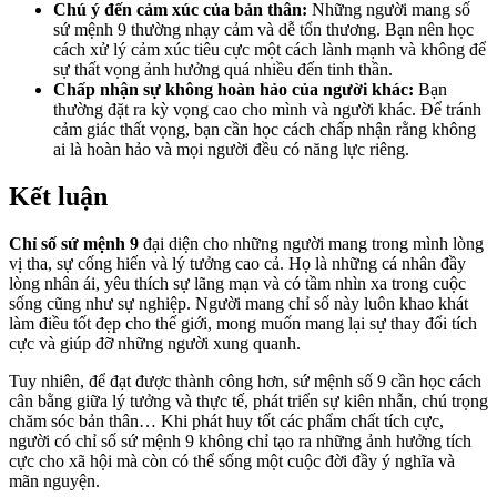
Chú ý đến cảm xúc của bản thân:
Những người mang số
sứ mệnh 9 thường nhạy cảm và dễ tổn thương. Bạn nên học
cách xử lý cảm xúc tiêu cực một cách lành mạnh và không để
sự thất vọng ảnh hưởng quá nhiều đến tinh thần.
Chấp nhận sự không hoàn hảo của người khác:
Bạn
thường đặt ra kỳ vọng cao cho mình và người khác. Để tránh
cảm giác thất vọng, bạn cần học cách chấp nhận rằng không
ai là hoàn hảo và mọi người đều có năng lực riêng.
Kết luận
Chỉ số sứ mệnh 9
đại diện cho những người mang trong mình lòng
vị tha, sự cống hiến và lý tưởng cao cả. Họ là những cá nhân đầy
lòng nhân ái, yêu thích sự lãng mạn và có tầm nhìn xa trong cuộc
sống cũng như sự nghiệp. Người mang chỉ số này luôn khao khát
làm điều tốt đẹp cho thế giới, mong muốn mang lại sự thay đổi tích
cực và giúp đỡ những người xung quanh.
Tuy nhiên, để đạt được thành công hơn, sứ mệnh số 9 cần học cách
cân bằng giữa lý tưởng và thực tế, phát triển sự kiên nhẫn, chú trọng
chăm sóc bản thân… Khi phát huy tốt các phẩm chất tích cực,
người có chỉ số sứ mệnh 9 không chỉ tạo ra những ảnh hưởng tích
cực cho xã hội mà còn có thể sống một cuộc đời đầy ý nghĩa và
mãn nguyện.