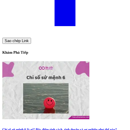
Sao chép Link
Khám Phá Tiếp
Chỉ số sứ mệnh 6 là gì? Đặc điểm tính cách, tình duyên và sự nghiệp như thế nào?