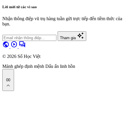
Lời mời từ các vì sao
Nhận thông điệp vũ trụ hàng tuần gửi trực tiếp đến tiềm thức của
bạn.
auto_awesome
Tham gia
public
play_circle
forum
© 2026 Số Học Việt
Mảnh ghép định mệnh
Dấu ấn linh hồn
00
expand_less