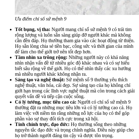
Ưu điểm chỉ số sứ mệnh 9
Tốt bụng, vị tha:
Người mang chỉ số sứ mệnh 9 có trái tim
rộng lượng và luôn sẵn sàng giúp đỡ người khác mà không
cần đền đáp. Họ thường tham gia vào các hoạt động từ thiện.
Họ sẵn lòng chia sẻ tiền bạc, công sức và thời gian của mình
để làm cho thế giới trở nên tốt đẹp hơn.
Tầm nhìn xa trông rộng:
Những người này có khả năng
nhìn nhận vấn đề từ nhiều góc độ khác nhau và có sự hiểu
biết sâu rộng về thế giới. Họ có thể nhìn thấy các xu hướng
mà nhiều người khác không nhận ra.
Sáng tạo và nghệ thuật:
Sứ mệnh số 9 thường yêu thích
nghệ thuật, văn hóa, cái đẹp. Sự sáng tạo của họ không chỉ
giới hạn trong các lĩnh vực nghệ thuật mà còn trong cách giải
quyết vấn đề và tiếp cận cuộc sống.
Có lý tưởng, mục tiêu cao cả:
Người có chỉ số sứ mệnh 9
thường đặt ra những mục tiêu lớn và có lý tưởng cao cả. Họ
làm việc với niềm tin rằng những nỗ lực của họ có thể góp
phần vào sự thay đổi tích cực trong xã hội.
Tính chính trực, đạo đức:
Họ thường sống theo những
nguyên tắc đạo đức và trọng chính nghĩa. Điều này giúp cho
họ trở thành người đáng tin cậy và được tôn trọng.