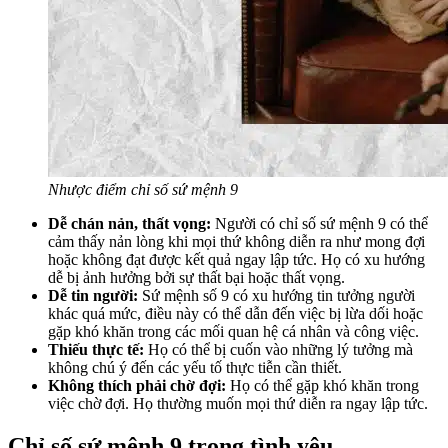
Nhược điểm chỉ số sứ mệnh 9
Dễ chán nản, thất vọng:
Người có chỉ số sứ mệnh 9 có thể
cảm thấy nản lòng khi mọi thứ không diễn ra như mong đợi
hoặc không đạt được kết quả ngay lập tức. Họ có xu hướng
dễ bị ảnh hưởng bởi sự thất bại hoặc thất vọng.
Dễ tin người:
Sứ mệnh số 9 có xu hướng tin tưởng người
khác quá mức, điều này có thể dẫn đến việc bị lừa dối hoặc
gặp khó khăn trong các mối quan hệ cá nhân và công việc.
Thiếu thực tế:
Họ có thể bị cuốn vào những lý tưởng mà
không chú ý đến các yếu tố thực tiễn cần thiết.
Không thích phải chờ đợi:
Họ có thể gặp khó khăn trong
việc chờ đợi. Họ thường muốn mọi thứ diễn ra ngay lập tức.
Chỉ số sứ mệnh 9 trong tình yêu