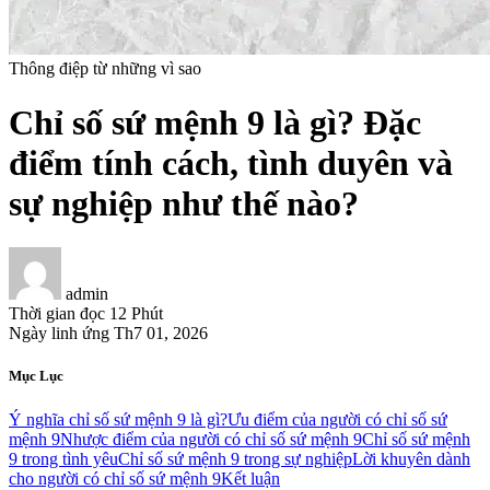
Thông điệp từ những vì sao
Chỉ số sứ mệnh 9 là gì? Đặc
điểm tính cách, tình duyên và
sự nghiệp như thế nào?
admin
Thời gian đọc
12 Phút
Ngày linh ứng
Th7 01, 2026
Mục Lục
Ý nghĩa chỉ số sứ mệnh 9 là gì?
Ưu điểm của người có chỉ số sứ
mệnh 9
Nhược điểm của người có chỉ số sứ mệnh 9
Chỉ số sứ mệnh
9 trong tình yêu
Chỉ số sứ mệnh 9 trong sự nghiệp
Lời khuyên dành
cho người có chỉ số sứ mệnh 9
Kết luận