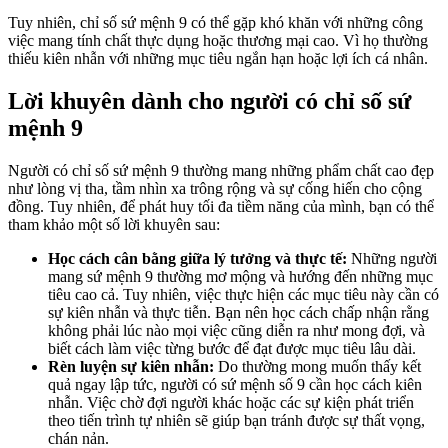
Tuy nhiên, chỉ số sứ mệnh 9 có thể gặp khó khăn với những công
việc mang tính chất thực dụng hoặc thương mại cao. Vì họ thường
thiếu kiên nhẫn với những mục tiêu ngắn hạn hoặc lợi ích cá nhân.
Lời khuyên dành cho người có chỉ số sứ
mệnh 9
Người có chỉ số sứ mệnh 9 thường mang những phẩm chất cao đẹp
như lòng vị tha, tầm nhìn xa trông rộng và sự cống hiến cho cộng
đồng. Tuy nhiên, để phát huy tối đa tiềm năng của mình, bạn có thể
tham khảo một số lời khuyên sau:
Học cách cân bằng giữa lý tưởng và thực tế:
Những người
mang sứ mệnh 9 thường mơ mộng và hướng đến những mục
tiêu cao cả. Tuy nhiên, việc thực hiện các mục tiêu này cần có
sự kiên nhẫn và thực tiễn. Bạn nên học cách chấp nhận rằng
không phải lúc nào mọi việc cũng diễn ra như mong đợi, và
biết cách làm việc từng bước để đạt được mục tiêu lâu dài.
Rèn luyện sự kiên nhẫn:
Do thường mong muốn thấy kết
quả ngay lập tức, người có sứ mệnh số 9 cần học cách kiên
nhẫn. Việc chờ đợi người khác hoặc các sự kiện phát triển
theo tiến trình tự nhiên sẽ giúp bạn tránh được sự thất vọng,
chán nản.