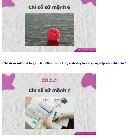
Chỉ số sứ mệnh 6 là gì? Đặc điểm tính cách, tình duyên và sự nghiệp như thế nào?