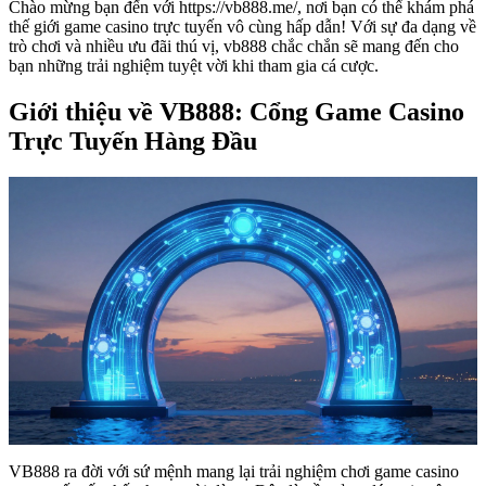
Chào mừng bạn đến với https://vb888.me/, nơi bạn có thể khám phá
thế giới game casino trực tuyến vô cùng hấp dẫn! Với sự đa dạng về
trò chơi và nhiều ưu đãi thú vị, vb888 chắc chắn sẽ mang đến cho
bạn những trải nghiệm tuyệt vời khi tham gia cá cược.
Giới thiệu về VB888: Cổng Game Casino
Trực Tuyến Hàng Đầu
VB888 ra đời với sứ mệnh mang lại trải nghiệm chơi game casino