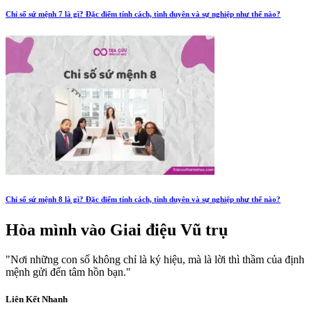
Chỉ số sứ mệnh 7 là gì? Đặc điểm tính cách, tình duyên và sự nghiệp như thế nào?
Chỉ số sứ mệnh 8 là gì? Đặc điểm tính cách, tình duyên và sự nghiệp như thế nào?
Hòa mình vào
Giai điệu Vũ trụ
"Nơi những con số không chỉ là ký hiệu, mà là lời thì thầm của định
mệnh gửi đến tâm hồn bạn."
Liên Kết Nhanh