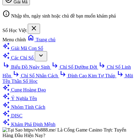
Giải Mã
info
Nhập tên, ngày sinh hoặc chủ đề bạn muốn khám phá
close
Số Học Việt
home
Menu chính
Trang chủ
auto_awesome
Giải Mã Con Số
auto_awesome
expand_more
Các Chỉ Số
subdirectory_arrow_right
subdirectory_arrow_right
subdirectory_arrow_right
Biểu Đồ Ngày Sinh
Chỉ Số Đường Đời
Chỉ Số Linh
subdirectory_arrow_right
subdirectory_arrow_right
subdirectory_arrow_right
Hồn
Chỉ Số Nhân Cách
Đỉnh Cao Kim Tự Tháp
Mũi
Tên Thần Số Học
auto_awesome
Cung Hoàng Đạo
auto_awesome
Ý Nghĩa Tên
auto_awesome
Nhóm Tính Cách
auto_awesome
DISC
auto_awesome
Khám Phá Định Mệnh