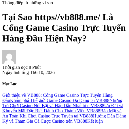
Thông điệp từ những vì sao
Tại Sao https//vb888.me/ Là
Cổng Game Casino Trực Tuyến
Hàng Đầu Hiện Nay?
Thời gian đọc
8 Phút
Ngày linh ứng
Th6 10, 2026
Mục Lục
Giới thiệu về VB888: Cổng Game Casino Trực Tuyến Hàng
Đầu
Khám phá Thế giới Game Casino Đa Dạng tại VB888
Những
Trò Chơi Casino Nổi Bật và Hấp Dẫn Nhất trên VB888
Ưu Đãi và
Khuyến Mãi Đặc Biệt Dành Cho Thành Viên VB888
Bảo Mật và
An Toàn Khi Chơi Casino Trực Tuyến tại VB888
Hướng Dẫn Đăng
Ký và Tham Gia Cá Cược Casino trên VB888
Kết luận