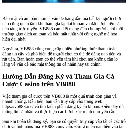
Bảo mật và an toàn luôn là vấn đề hàng đầu mà bất kỳ người chơi
nào cũng quan tâm khi tham gia lập tài khoản và đặt cược trên các
nền tảng trực tuyến. VB888 cam kết mang đến cho người chơi môi
trường giao dịch an toàn và bảo mật nhất với công nghệ mã hóa
hiện đại nhất.
Ngoài ra, VB888 cũng cung cấp nhiều phương thức thanh toán
đáng tin cậy và phổ biến để người chơi có thể dễ dàng nạp tiền và
rút tiền. Bạn hoàn toàn có thể yên tâm khi chơi mà không cần lo
lắng về vấn đề bảo mật thông tin cá nhân hay tài chính.
Hướng Dẫn Đăng Ký và Tham Gia Cá
Cược Casino trên VB888
Việc tham gia cá cược trên VB888 là một quá trình đơn giản và
nhanh chóng. Đầu tiên, bạn cần truy cập vào trang web
https://vb888.me/ và tìm kiếm phần đăng ký tài khoản. Điền đầy đủ
thông tin cá nhân và thực hiện các bước xác minh như yêu cầu.
Sau khi hoàn tất đăng ký, bạn sẽ có quyền truy cập vào tất cả các trò
chơi và tính năng mà VB888 cung cấp. Đừng quên nạp tiền vào tài