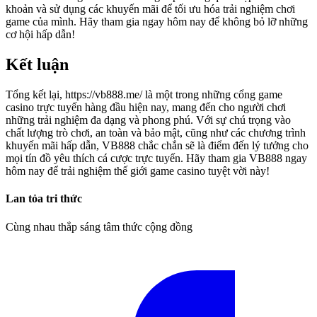
khoản và sử dụng các khuyến mãi để tối ưu hóa trải nghiệm chơi
game của mình. Hãy tham gia ngay hôm nay để không bỏ lỡ những
cơ hội hấp dẫn!
Kết luận
Tổng kết lại, https://vb888.me/ là một trong những cổng game
casino trực tuyến hàng đầu hiện nay, mang đến cho người chơi
những trải nghiệm đa dạng và phong phú. Với sự chú trọng vào
chất lượng trò chơi, an toàn và bảo mật, cũng như các chương trình
khuyến mãi hấp dẫn, VB888 chắc chắn sẽ là điểm đến lý tưởng cho
mọi tín đồ yêu thích cá cược trực tuyến. Hãy tham gia VB888 ngay
hôm nay để trải nghiệm thế giới game casino tuyệt vời này!
Lan tỏa tri thức
Cùng nhau thắp sáng tâm thức cộng đồng