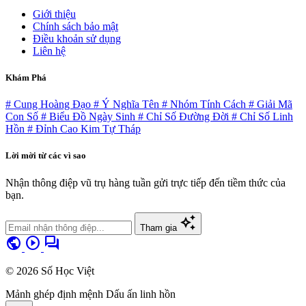
Giới thiệu
Chính sách bảo mật
Điều khoản sử dụng
Liên hệ
Khám Phá
# Cung Hoàng Đạo
# Ý Nghĩa Tên
# Nhóm Tính Cách
# Giải Mã
Con Số
# Biểu Đồ Ngày Sinh
# Chỉ Số Đường Đời
# Chỉ Số Linh
Hồn
# Đỉnh Cao Kim Tự Tháp
Lời mời từ các vì sao
Nhận thông điệp vũ trụ hàng tuần gửi trực tiếp đến tiềm thức của
bạn.
auto_awesome
Tham gia
public
play_circle
forum
© 2026 Số Học Việt
Mảnh ghép định mệnh
Dấu ấn linh hồn