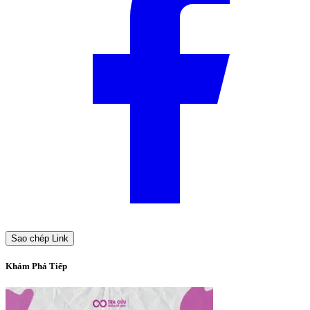
Sao chép Link
Khám Phá Tiếp