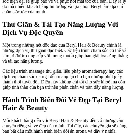
sóc hiện đại sẽ giúp bảo vệ và phục hồi mái tóc của bạn. Đây là lý
do mà nhiều khách hàng tin tưởng và lựa chọn Beryl làm địa chỉ
chăm sóc tóc của mình.
Thư Giãn & Tái Tạo Năng Lượng Với
Dịch Vụ Độc Quyền
Một trong những nét độc đáo của Beryl Hair & Beauty chính là
những dịch vụ thư giãn đặc biệt. Các liệu trình chăm sóc cơ thể và
tâm trí được cung cấp với mong muốn giúp bạn giải tỏa căng thẳng
và tái tạo năng lượng.
Các liệu trình massage thư giãn, liệu pháp aromatherapy hay các
dịch vụ chăm sóc da mặt đều mang lại cho bạn những phút giây
thảnh thơi tuyệt đối. Điều này không chỉ tốt cho sức khoẻ mà còn
giúp tinh thần của bạn trở nên phấn chấn và tràn đầy năng lượng.
Hành Trình Biến Đổi Vẻ Đẹp Tại Beryl
Hair & Beauty
Mỗi khách hàng đến với Beryl Hair & Beauty đều có những câu
chuyện riêng về vẻ đẹp của mình. Tại đây, các chuyên gia sẽ cùng
bạn bắt đầu một hành trình biến đổi ấn tượng và đầy ý nghĩa.