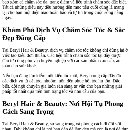
bao gồm cả chăm sóc da, trang điểm và liệu trình chăm sóc đặc biệt.
Tất cả những điều này đều hướng đến mục tiêu cuối cùng là mang
lại cho bạn một diện mạo hoàn hảo và tự tin trong cuộc sống hàng
ngày.
Khám Phá Dịch Vụ Chăm Sóc Tóc & Sắc
Đẹp Đẳng Cấp
Tại Beryl Hair & Beauty, dịch vụ chăm sóc tóc không chỉ dừng lại ở
việc tạo kiểu đơn thuần. Các liệu trình chăm sóc tóc tại đây được
đầu tư công phu và chuyên nghiệp với các sản phẩm cao cấp, an
toàn cho sức khoẻ.
Nếu bạn đang tìm kiếm một kiểu tóc mới, Beryl cung cấp đầy đủ
các dịch vụ từ cắt tóc, nhuộm, uốn đến phục hồi tóc hư tổn. Đặc
biệt, đội ngũ chuyên gia luôn sẵn sàng tư vấn cho bạn những giải
pháp tốt nhất dựa trên tình trạng tóc và nhu cầu của bạn.
Beryl Hair & Beauty: Nơi Hội Tụ Phong
Cách Sang Trọng
Tại Beryl Hair & Beauty, sự sang trọng và phong cách đi đôi với
nhau. Đây không chỉ là nơi bạn đến để làm đẹp mà còn là nơi để thư