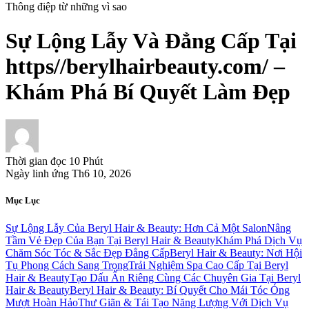
Thông điệp từ những vì sao
Sự Lộng Lẫy Và Đẳng Cấp Tại
https//berylhairbeauty.com/ –
Khám Phá Bí Quyết Làm Đẹp
Thời gian đọc
10 Phút
Ngày linh ứng
Th6 10, 2026
Mục Lục
Sự Lộng Lẫy Của Beryl Hair & Beauty: Hơn Cả Một Salon
Nâng
Tầm Vẻ Đẹp Của Bạn Tại Beryl Hair & Beauty
Khám Phá Dịch Vụ
Chăm Sóc Tóc & Sắc Đẹp Đẳng Cấp
Beryl Hair & Beauty: Nơi Hội
Tụ Phong Cách Sang Trọng
Trải Nghiệm Spa Cao Cấp Tại Beryl
Hair & Beauty
Tạo Dấu Ấn Riêng Cùng Các Chuyên Gia Tại Beryl
Hair & Beauty
Beryl Hair & Beauty: Bí Quyết Cho Mái Tóc Óng
Mượt Hoàn Hảo
Thư Giãn & Tái Tạo Năng Lượng Với Dịch Vụ