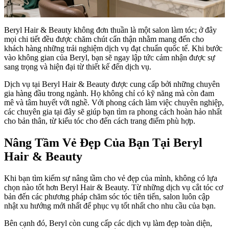
Beryl Hair & Beauty không đơn thuần là một salon làm tóc; ở đây
mọi chi tiết đều được chăm chút cẩn thận nhằm mang đến cho
khách hàng những trải nghiệm dịch vụ đạt chuẩn quốc tế. Khi bước
vào không gian của Beryl, bạn sẽ ngay lập tức cảm nhận được sự
sang trọng và hiện đại từ thiết kế đến dịch vụ.
Dịch vụ tại Beryl Hair & Beauty được cung cấp bởi những chuyên
gia hàng đầu trong ngành. Họ không chỉ có kỹ năng mà còn đam
mê và tâm huyết với nghề. Với phong cách làm việc chuyên nghiệp,
các chuyên gia tại đây sẽ giúp bạn tìm ra phong cách hoàn hảo nhất
cho bản thân, từ kiểu tóc cho đến cách trang điểm phù hợp.
Nâng Tầm Vẻ Đẹp Của Bạn Tại Beryl
Hair & Beauty
Khi bạn tìm kiếm sự nâng tầm cho vẻ đẹp của mình, không có lựa
chọn nào tốt hơn Beryl Hair & Beauty. Từ những dịch vụ cắt tóc cơ
bản đến các phương pháp chăm sóc tóc tiên tiến, salon luôn cập
nhật xu hướng mới nhất để phục vụ tốt nhất cho nhu cầu của bạn.
Bên cạnh đó, Beryl còn cung cấp các dịch vụ làm đẹp toàn diện,