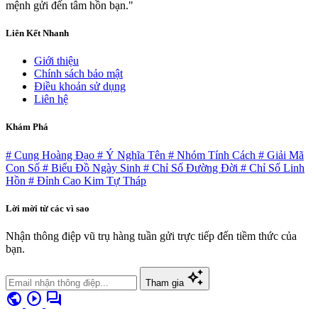
mệnh gửi đến tâm hồn bạn."
Liên Kết Nhanh
Giới thiệu
Chính sách bảo mật
Điều khoản sử dụng
Liên hệ
Khám Phá
# Cung Hoàng Đạo
# Ý Nghĩa Tên
# Nhóm Tính Cách
# Giải Mã
Con Số
# Biểu Đồ Ngày Sinh
# Chỉ Số Đường Đời
# Chỉ Số Linh
Hồn
# Đỉnh Cao Kim Tự Tháp
Lời mời từ các vì sao
Nhận thông điệp vũ trụ hàng tuần gửi trực tiếp đến tiềm thức của
bạn.
auto_awesome
Tham gia
public
play_circle
forum