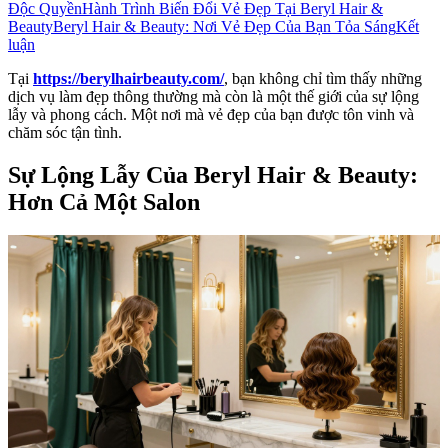
Độc Quyền
Hành Trình Biến Đổi Vẻ Đẹp Tại Beryl Hair &
Beauty
Beryl Hair & Beauty: Nơi Vẻ Đẹp Của Bạn Tỏa Sáng
Kết
luận
Tại
https://berylhairbeauty.com/
, bạn không chỉ tìm thấy những
dịch vụ làm đẹp thông thường mà còn là một thế giới của sự lộng
lẫy và phong cách. Một nơi mà vẻ đẹp của bạn được tôn vinh và
chăm sóc tận tình.
Sự Lộng Lẫy Của Beryl Hair & Beauty:
Hơn Cả Một Salon