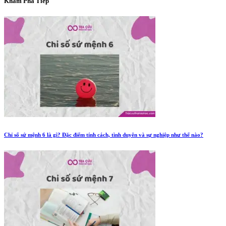
Khám Phá Tiếp
Chỉ số sứ mệnh 6 là gì? Đặc điểm tính cách, tình duyên và sự nghiệp như thế nào?