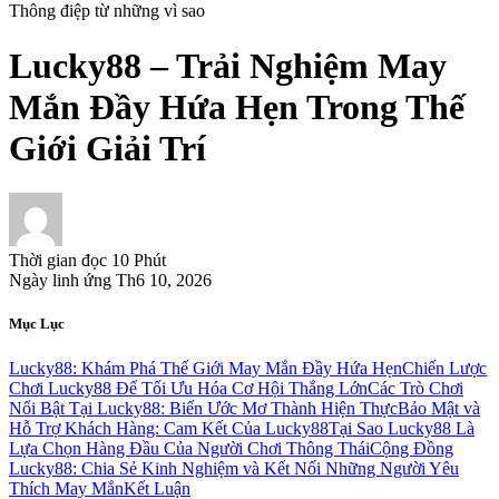
Thông điệp từ những vì sao
Lucky88 – Trải Nghiệm May
Mắn Đầy Hứa Hẹn Trong Thế
Giới Giải Trí
Thời gian đọc
10 Phút
Ngày linh ứng
Th6 10, 2026
Mục Lục
Lucky88: Khám Phá Thế Giới May Mắn Đầy Hứa Hẹn
Chiến Lược
Chơi Lucky88 Để Tối Ưu Hóa Cơ Hội Thắng Lớn
Các Trò Chơi
Nổi Bật Tại Lucky88: Biến Ước Mơ Thành Hiện Thực
Bảo Mật và
Hỗ Trợ Khách Hàng: Cam Kết Của Lucky88
Tại Sao Lucky88 Là
Lựa Chọn Hàng Đầu Của Người Chơi Thông Thái
Cộng Đồng
Lucky88: Chia Sẻ Kinh Nghiệm và Kết Nối Những Người Yêu
Thích May Mắn
Kết Luận