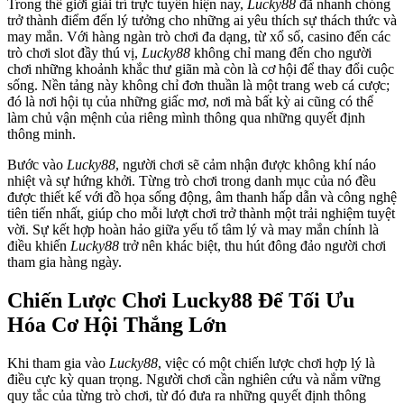
Trong thế giới giải trí trực tuyến hiện nay,
Lucky88
đã nhanh chóng
trở thành điểm đến lý tưởng cho những ai yêu thích sự thách thức và
may mắn. Với hàng ngàn trò chơi đa dạng, từ xổ số, casino đến các
trò chơi slot đầy thú vị,
Lucky88
không chỉ mang đến cho người
chơi những khoảnh khắc thư giãn mà còn là cơ hội để thay đổi cuộc
sống. Nền tảng này không chỉ đơn thuần là một trang web cá cược;
đó là nơi hội tụ của những giấc mơ, nơi mà bất kỳ ai cũng có thể
làm chủ vận mệnh của riêng mình thông qua những quyết định
thông minh.
Bước vào
Lucky88
, người chơi sẽ cảm nhận được không khí náo
nhiệt và sự hứng khởi. Từng trò chơi trong danh mục của nó đều
được thiết kế với đồ họa sống động, âm thanh hấp dẫn và công nghệ
tiên tiến nhất, giúp cho mỗi lượt chơi trở thành một trải nghiệm tuyệt
vời. Sự kết hợp hoàn hảo giữa yếu tố tâm lý và may mắn chính là
điều khiến
Lucky88
trở nên khác biệt, thu hút đông đảo người chơi
tham gia hàng ngày.
Chiến Lược Chơi Lucky88 Để Tối Ưu
Hóa Cơ Hội Thắng Lớn
Khi tham gia vào
Lucky88
, việc có một chiến lược chơi hợp lý là
điều cực kỳ quan trọng. Người chơi cần nghiên cứu và nắm vững
quy tắc của từng trò chơi, từ đó đưa ra những quyết định thông