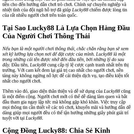
tiền cho đến hướng dẫn chơi trò chơi. Chính sự chuyên nghiệp và
nhiệt tình của đội ngũ hỗ trợ đã giúp
Lucky88
chiếm được lòng tin
của rất nhiều người chơi trên toàn quốc.
Tại Sao Lucky88 Là Lựa Chọn Hàng Đầu
Của Người Chơi Thông Thái
Nếu bạn là một người chơi thông thái, chắc chắn rằng bạn sẽ xem
xét kỹ lưỡng lựa chọn nơi để đặt cược của mình. Lucky88 là một
trong những cái tên được nhớ đến đầu tiên, bởi những lý do sau
đây.
Đầu tiên,
Lucky88
cung cấp tỷ lệ cược cạnh tranh nhất trên thị
trường. Với cam kết đem lại giá trị cao nhất cho người chơi, nền
tảng này không ngừng nỗ lực để cải thiện dịch vụ, tạo điều kiện tốt
nhất cho người chơi.
Thêm vào đó, giao diện thân thiện và dễ sử dụng của
Lucky88
cũng
là một điểm cộng. Người chơi mới có thể dễ dàng làm quen và bắt
đầu tham gia ngay lập tức mà không gặp khó khăn. Việc truy cập
mọi thông tin cần thiết về các trò chơi, khuyến mãi và hướng dẫn dễ
dàng giúp mọi người đều có thể tận hưởng những giây phút giải trí
tuyệt vời tại
Lucky88
.
Cộng Đồng Lucky88: Chia Sẻ Kinh