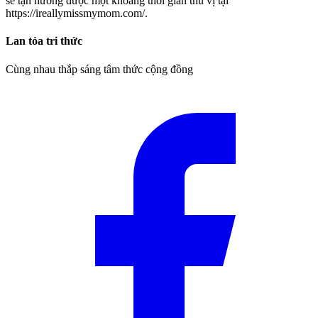
sẽ tận hưởng được một khoảng thời gian thú vị tại
https://ireallymissmymom.com/.
Lan tỏa tri thức
Cùng nhau thắp sáng tâm thức cộng đồng