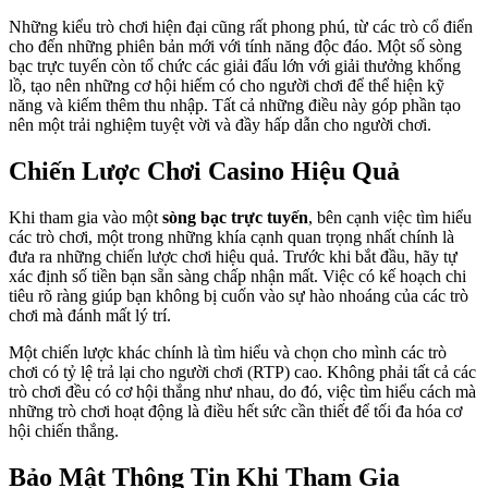
Những kiểu trò chơi hiện đại cũng rất phong phú, từ các trò cổ điển
cho đến những phiên bản mới với tính năng độc đáo. Một số sòng
bạc trực tuyến còn tổ chức các giải đấu lớn với giải thưởng khổng
lồ, tạo nên những cơ hội hiếm có cho người chơi để thể hiện kỹ
năng và kiếm thêm thu nhập. Tất cả những điều này góp phần tạo
nên một trải nghiệm tuyệt vời và đầy hấp dẫn cho người chơi.
Chiến Lược Chơi Casino Hiệu Quả
Khi tham gia vào một
sòng bạc trực tuyến
, bên cạnh việc tìm hiểu
các trò chơi, một trong những khía cạnh quan trọng nhất chính là
đưa ra những chiến lược chơi hiệu quả. Trước khi bắt đầu, hãy tự
xác định số tiền bạn sẵn sàng chấp nhận mất. Việc có kế hoạch chi
tiêu rõ ràng giúp bạn không bị cuốn vào sự hào nhoáng của các trò
chơi mà đánh mất lý trí.
Một chiến lược khác chính là tìm hiểu và chọn cho mình các trò
chơi có tỷ lệ trả lại cho người chơi (RTP) cao. Không phải tất cả các
trò chơi đều có cơ hội thắng như nhau, do đó, việc tìm hiểu cách mà
những trò chơi hoạt động là điều hết sức cần thiết để tối đa hóa cơ
hội chiến thắng.
Bảo Mật Thông Tin Khi Tham Gia