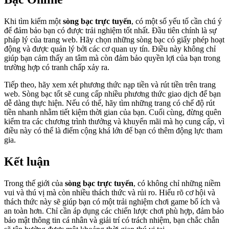
Khi tìm kiếm một
sòng bạc trực tuyến
, có một số yếu tố cần chú ý
để đảm bảo bạn có được trải nghiệm tốt nhất. Đầu tiên chính là sự
pháp lý của trang web. Hãy chọn những sòng bạc có giấy phép hoạt
động và được quản lý bởi các cơ quan uy tín. Điều này không chỉ
giúp bạn cảm thấy an tâm mà còn đảm bảo quyền lợi của bạn trong
trường hợp có tranh chấp xảy ra.
Tiếp theo, hãy xem xét phương thức nạp tiền và rút tiền trên trang
web. Sòng bạc tốt sẽ cung cấp nhiều phương thức giao dịch để bạn
dễ dàng thực hiện. Nếu có thể, hãy tìm những trang có chế độ rút
tiền nhanh nhằm tiết kiệm thời gian của bạn. Cuối cùng, đừng quên
kiểm tra các chương trình thưởng và khuyến mãi mà họ cung cấp, vì
điều này có thể là điểm cộng khá lớn để bạn có thêm động lực tham
gia.
Kết luận
Trong thế giới của
sòng bạc trực tuyến
, có không chỉ những niềm
vui và thú vị mà còn nhiều thách thức và rủi ro. Hiểu rõ cơ hội và
thách thức này sẽ giúp bạn có một trải nghiệm chơi game bổ ích và
an toàn hơn. Chỉ cần áp dụng các chiến lược chơi phù hợp, đảm bảo
bảo mật thông tin cá nhân và giải trí có trách nhiệm, bạn chắc chắn