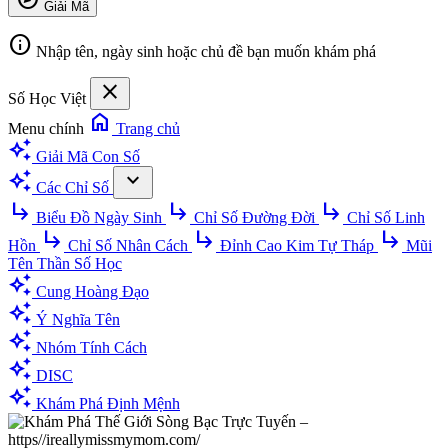
Giải Mã
info
Nhập tên, ngày sinh hoặc chủ đề bạn muốn khám phá
close
Số Học Việt
home
Menu chính
Trang chủ
auto_awesome
Giải Mã Con Số
auto_awesome
expand_more
Các Chỉ Số
subdirectory_arrow_right
subdirectory_arrow_right
subdirectory_arrow_right
Biểu Đồ Ngày Sinh
Chỉ Số Đường Đời
Chỉ Số Linh
subdirectory_arrow_right
subdirectory_arrow_right
subdirectory_arrow_right
Hồn
Chỉ Số Nhân Cách
Đỉnh Cao Kim Tự Tháp
Mũi
Tên Thần Số Học
auto_awesome
Cung Hoàng Đạo
auto_awesome
Ý Nghĩa Tên
auto_awesome
Nhóm Tính Cách
auto_awesome
DISC
auto_awesome
Khám Phá Định Mệnh