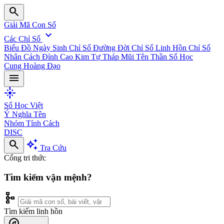
search
Giải Mã Con Số
expand_more
Các Chỉ Số
Biểu Đồ Ngày Sinh
Chỉ Số Đường Đời
Chỉ Số Linh Hồn
Chỉ Số
Nhân Cách
Đỉnh Cao Kim Tự Tháp
Mũi Tên Thần Số Học
Cung Hoàng Đạo
menu
flare
Số Học Việt
Ý Nghĩa Tên
Nhóm Tính Cách
DISC
search
auto_awesome
Tra Cứu
Cổng tri thức
Tìm kiếm vận mệnh?
schema
Tìm kiếm linh hồn
explore