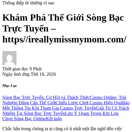
Thông điệp từ những vì sao
Khám Phá Thế Giới Sòng Bạc
Trực Tuyến –
https//ireallymissmymom.com/
Thời gian đọc
9 Phút
Ngày linh ứng
Th6 10, 2026
Mục Lục
Sòng Bạc Trực Tuyến: Cơ Hội và Thách Thức
Casino Online: Trải
Nghiệm Đẳng Cấp Thế Giới
Chiến Lược Chơi Casino Hiệu Quả
Bảo
Mật Thông Tin Khi Tham Gia Casino Trực Tuyến
Giải Trí Có Trách
Nhiệm Tại Sòng Bạc Trực Tuyến
Lưu Ý Quan Trọng Khi Lựa
Chọn Sòng Bạc Online
Kết luận
Chắc hẳn trong chúng ta ai cũng có ít nhất một lần nghĩ đến việc