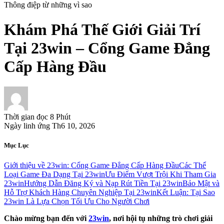
Thông điệp từ những vì sao
Khám Phá Thế Giới Giải Trí
Tại 23win – Cổng Game Đẳng
Cấp Hàng Đầu
Thời gian đọc
8 Phút
Ngày linh ứng
Th6 10, 2026
Mục Lục
Giới thiệu về 23win: Cổng Game Đẳng Cấp Hàng Đầu
Các Thể
Loại Game Đa Dạng Tại 23win
Ưu Điểm Vượt Trội Khi Tham Gia
23win
Hướng Dẫn Đăng Ký và Nạp Rút Tiền Tại 23win
Bảo Mật và
Hỗ Trợ Khách Hàng Chuyên Nghiệp Tại 23win
Kết Luận: Tại Sao
23win Là Lựa Chọn Tối Ưu Cho Người Chơi
Chào mừng bạn đến với
23win
, nơi hội tụ những trò chơi giải