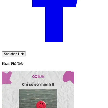
Sao chép Link
Khám Phá Tiếp