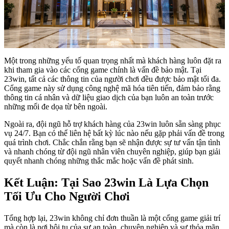
Một trong những yếu tố quan trọng nhất mà khách hàng luôn đặt ra
khi tham gia vào các cổng game chính là vấn đề bảo mật. Tại
23win, tất cả các thông tin của người chơi đều được bảo mật tối đa.
Cổng game này sử dụng công nghệ mã hóa tiên tiến, đảm bảo rằng
thông tin cá nhân và dữ liệu giao dịch của bạn luôn an toàn trước
những mối đe dọa từ bên ngoài.
Ngoài ra, đội ngũ hỗ trợ khách hàng của 23win luôn sẵn sàng phục
vụ 24/7. Bạn có thể liên hệ bất kỳ lúc nào nếu gặp phải vấn đề trong
quá trình chơi. Chắc chắn rằng bạn sẽ nhận được sự tư vấn tận tình
và nhanh chóng từ đội ngũ nhân viên chuyên nghiệp, giúp bạn giải
quyết nhanh chóng những thắc mắc hoặc vấn đề phát sinh.
Kết Luận: Tại Sao 23win Là Lựa Chọn
Tối Ưu Cho Người Chơi
Tổng hợp lại, 23win không chỉ đơn thuần là một cổng game giải trí
mà còn là nơi hội tụ của sự an toàn, chuyên nghiệp và sự thỏa mãn