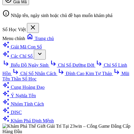
Giải Mã
info
Nhập tên, ngày sinh hoặc chủ đề bạn muốn khám phá
close
Số Học Việt
home
Menu chính
Trang chủ
auto_awesome
Giải Mã Con Số
auto_awesome
expand_more
Các Chỉ Số
subdirectory_arrow_right
subdirectory_arrow_right
subdirectory_arrow_right
Biểu Đồ Ngày Sinh
Chỉ Số Đường Đời
Chỉ Số Linh
subdirectory_arrow_right
subdirectory_arrow_right
subdirectory_arrow_right
Hồn
Chỉ Số Nhân Cách
Đỉnh Cao Kim Tự Tháp
Mũi
Tên Thần Số Học
auto_awesome
Cung Hoàng Đạo
auto_awesome
Ý Nghĩa Tên
auto_awesome
Nhóm Tính Cách
auto_awesome
DISC
auto_awesome
Khám Phá Định Mệnh