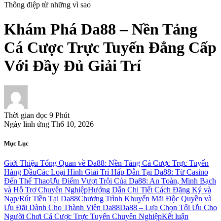
Thông điệp từ những vì sao
Khám Phá Da88 – Nền Tảng
Cá Cược Trực Tuyến Đẳng Cấp
Với Đầy Đủ Giải Trí
Thời gian đọc
9 Phút
Ngày linh ứng
Th6 10, 2026
Mục Lục
Giới Thiệu Tổng Quan về Da88: Nền Tảng Cá Cược Trực Tuyến
Hàng Đầu
Các Loại Hình Giải Trí Hấp Dẫn Tại Da88: Từ Casino
Đến Thể Thao
Ưu Điểm Vượt Trội Của Da88: An Toàn, Minh Bạch
và Hỗ Trợ Chuyên Nghiệp
Hướng Dẫn Chi Tiết Cách Đăng Ký và
Nạp/Rút Tiền Tại Da88
Chương Trình Khuyến Mãi Độc Quyền và
Ưu Đãi Dành Cho Thành Viên Da88
Da88 – Lựa Chọn Tối Ưu Cho
Người Chơi Cá Cược Trực Tuyến Chuyên Nghiệp
Kết luận