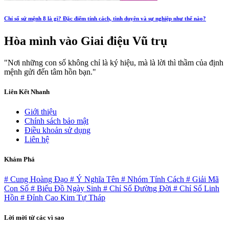
Chỉ số sứ mệnh 8 là gì? Đặc điểm tính cách, tình duyên và sự nghiệp như thế nào?
Hòa mình vào
Giai điệu Vũ trụ
"Nơi những con số không chỉ là ký hiệu, mà là lời thì thầm của định
mệnh gửi đến tâm hồn bạn."
Liên Kết Nhanh
Giới thiệu
Chính sách bảo mật
Điều khoản sử dụng
Liên hệ
Khám Phá
# Cung Hoàng Đạo
# Ý Nghĩa Tên
# Nhóm Tính Cách
# Giải Mã
Con Số
# Biểu Đồ Ngày Sinh
# Chỉ Số Đường Đời
# Chỉ Số Linh
Hồn
# Đỉnh Cao Kim Tự Tháp
Lời mời từ các vì sao