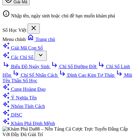
Giải Mã
info
Nhập tên, ngày sinh hoặc chủ đề bạn muốn khám phá
close
Số Học Việt
home
Menu chính
Trang chủ
auto_awesome
Giải Mã Con Số
auto_awesome
expand_more
Các Chỉ Số
subdirectory_arrow_right
subdirectory_arrow_right
subdirectory_arrow_right
Biểu Đồ Ngày Sinh
Chỉ Số Đường Đời
Chỉ Số Linh
subdirectory_arrow_right
subdirectory_arrow_right
subdirectory_arrow_right
Hồn
Chỉ Số Nhân Cách
Đỉnh Cao Kim Tự Tháp
Mũi
Tên Thần Số Học
auto_awesome
Cung Hoàng Đạo
auto_awesome
Ý Nghĩa Tên
auto_awesome
Nhóm Tính Cách
auto_awesome
DISC
auto_awesome
Khám Phá Định Mệnh