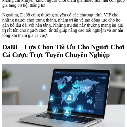
không chỉ khuyến khích người chơi tham gia nhiều hơn mà còn giúp
gia tăng cơ hội thắng lợi.
Ngoài ra, Da88 cũng thường xuyên có các chương trình VIP cho
những người chơi trung thành, nhằm tri ân và tạo động lực cho họ
gắn bó lâu dài với nền tảng. Những ưu đãi này thường mang lại giá
trị rất lớn cho người chơi, từ đó giúp nâng cao trải nghiệm và sự hài
lòng khi tham gia cá cược.
Da88 – Lựa Chọn Tối Ưu Cho Người Chơi
Cá Cược Trực Tuyến Chuyên Nghiệp