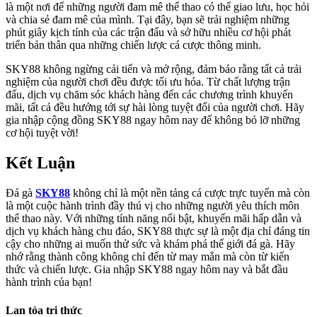
là một nơi để những người đam mê thể thao có thể giao lưu, học hỏi
và chia sẻ đam mê của mình. Tại đây, bạn sẽ trải nghiệm những
phút giây kịch tính của các trận đấu và sở hữu nhiều cơ hội phát
triển bản thân qua những chiến lược cá cược thông minh.
SKY88 không ngừng cải tiến và mở rộng, đảm bảo rằng tất cả trải
nghiệm của người chơi đều được tối ưu hóa. Từ chất lượng trận
đấu, dịch vụ chăm sóc khách hàng đến các chương trình khuyến
mãi, tất cả đều hướng tới sự hài lòng tuyệt đối của người chơi. Hãy
gia nhập cộng đồng SKY88 ngay hôm nay để không bỏ lỡ những
cơ hội tuyệt vời!
Kết Luận
Đá gà
SKY88
không chỉ là một nền tảng cá cược trực tuyến mà còn
là một cuộc hành trình đầy thú vị cho những người yêu thích môn
thể thao này. Với những tính năng nổi bật, khuyến mãi hấp dẫn và
dịch vụ khách hàng chu đáo, SKY88 thực sự là một địa chỉ đáng tin
cậy cho những ai muốn thử sức và khám phá thế giới đá gà. Hãy
nhớ rằng thành công không chỉ đến từ may mắn mà còn từ kiến
thức và chiến lược. Gia nhập SKY88 ngay hôm nay và bắt đầu
hành trình của bạn!
Lan tỏa tri thức