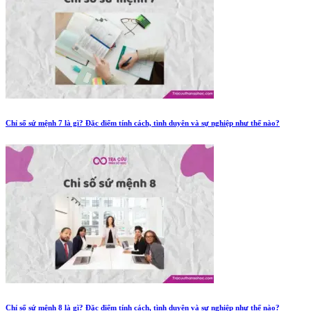
Chỉ số sứ mệnh 7 là gì? Đặc điểm tính cách, tình duyên và sự nghiệp như thế nào?
Chỉ số sứ mệnh 8 là gì? Đặc điểm tính cách, tình duyên và sự nghiệp như thế nào?