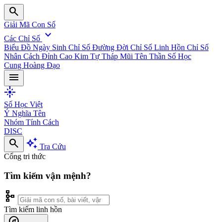
search
Giải Mã Con Số
expand_more
Các Chỉ Số
Biểu Đồ Ngày Sinh
Chỉ Số Đường Đời
Chỉ Số Linh Hồn
Chỉ Số
Nhân Cách
Đỉnh Cao Kim Tự Tháp
Mũi Tên Thần Số Học
Cung Hoàng Đạo
menu
flare
Số Học Việt
Ý Nghĩa Tên
Nhóm Tính Cách
DISC
search
auto_awesome
Tra Cứu
Cổng tri thức
Tìm kiếm vận mệnh?
schema
Tìm kiếm linh hồn
explore