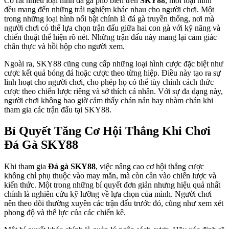
Có rất nhiều loại hình đá gà phổ biến trên
SKY88
, mỗi loại hình
đều mang đến những trải nghiệm khác nhau cho người chơi. Một
trong những loại hình nổi bật chính là đá gà truyền thống, nơi mà
người chơi có thể lựa chọn trận đấu giữa hai con gà với kỹ năng và
chiến thuật thể hiện rõ nét. Những trận đấu này mang lại cảm giác
chân thực và hồi hộp cho người xem.
Ngoài ra, SKY88 cũng cung cấp những loại hình cược đặc biệt như
cược kết quả bóng đá hoặc cược theo từng hiệp. Điều này tạo ra sự
linh hoạt cho người chơi, cho phép họ có thể tùy chỉnh cách thức
cược theo chiến lược riêng và sở thích cá nhân. Với sự đa dạng này,
người chơi không bao giờ cảm thấy chán nản hay nhàm chán khi
tham gia các trận đấu tại SKY88.
Bí Quyết Tăng Cơ Hội Thắng Khi Chơi
Đá Gà SKY88
Khi tham gia
Đá gà SKY88
, việc nâng cao cơ hội thắng cược
không chỉ phụ thuộc vào may mắn, mà còn cần vào chiến lược và
kiến thức. Một trong những bí quyết đơn giản nhưng hiệu quả nhất
chính là nghiên cứu kỹ lưỡng về lựa chọn của mình. Người chơi
nên theo dõi thường xuyên các trận đấu trước đó, cũng như xem xét
phong độ và thể lực của các chiến kê.