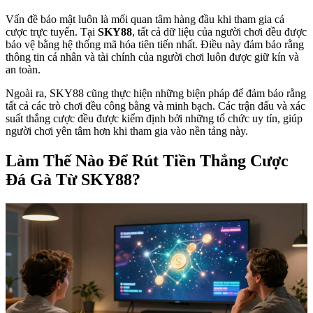
Vấn đề bảo mật luôn là mối quan tâm hàng đầu khi tham gia cá
cược trực tuyến. Tại
SKY88
, tất cả dữ liệu của người chơi đều được
bảo vệ bằng hệ thống mã hóa tiên tiến nhất. Điều này đảm bảo rằng
thông tin cá nhân và tài chính của người chơi luôn được giữ kín và
an toàn.
Ngoài ra, SKY88 cũng thực hiện những biện pháp để đảm bảo rằng
tất cả các trò chơi đều công bằng và minh bạch. Các trận đấu và xác
suất thắng cược đều được kiểm định bởi những tổ chức uy tín, giúp
người chơi yên tâm hơn khi tham gia vào nền tảng này.
Làm Thế Nào Để Rút Tiền Thắng Cược
Đá Gà Từ SKY88?