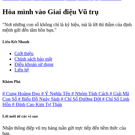
Hòa mình vào
Giai điệu Vũ trụ
"Nơi những con số không chỉ là ký hiệu, mà là lời thì thầm của định
mệnh gửi đến tâm hồn bạn."
Liên Kết Nhanh
Giới thiệu
Chính sách bảo mật
Điều khoản sử dụng
Liên hệ
Khám Phá
# Cung Hoàng Đạo
# Ý Nghĩa Tên
# Nhóm Tính Cách
# Giải Mã
Con Số
# Biểu Đồ Ngày Sinh
# Chỉ Số Đường Đời
# Chỉ Số Linh
Hồn
# Đỉnh Cao Kim Tự Tháp
Lời mời từ các vì sao
Nhận thông điệp vũ trụ hàng tuần gửi trực tiếp đến tiềm thức của
bạn.