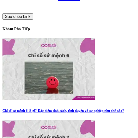
Sao chép Link
Khám Phá Tiếp
Chỉ số sứ mệnh 6 là gì? Đặc điểm tính cách, tình duyên và sự nghiệp như thế nào?