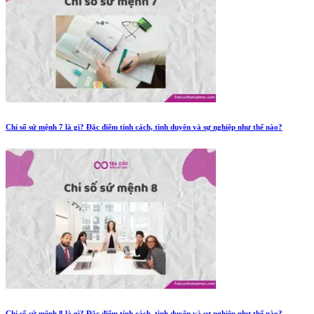
Chỉ số sứ mệnh 7 là gì? Đặc điểm tính cách, tình duyên và sự nghiệp như thế nào?
Chỉ số sứ mệnh 8 là gì? Đặc điểm tính cách, tình duyên và sự nghiệp như thế nào?