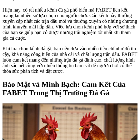
Hiện nay, có rất nhiều kênh đá gà phổ biến mà FABET liên kết,
mang lại nhiều sự lựa chọn cho người chơi. Các kênh này thường
xuyên cập nhật các trận đấu mới và thường xuyên có những chương
trình khuyến mãi hấp dẫn. Việc lựa chọn kênh phù hợp với sở thích
của bạn sẽ giúp bạn có được những trải nghiệm tốt nhất khi tham
gia cá cược.
Khi lựa chọn kênh đá gà, bạn nên dựa vào nhiều tiêu chí như độ tin
cậy, khả năng cống hiến của nhà cái và chất lượng trận đấu. FABET
luôn cam kết mang đến những trận đá gà đỉnh cao, chất lượng hình
ảnh sắc nét cùng với nhiều thông tin bám sát để người chơi có thể
thỏa sức phân tích và đặt cược.
Bảo Mật và Minh Bạch: Cam Kết Của
FABET Trong Thị Trường Đá Gà