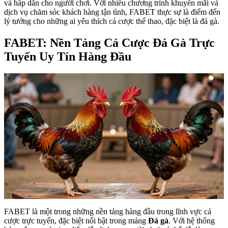
và hấp dẫn cho người chơi. Với nhiều chương trình khuyến mãi và
dịch vụ chăm sóc khách hàng tận tình, FABET thực sự là điểm đến
lý tưởng cho những ai yêu thích cá cược thể thao, đặc biệt là đá gà.
FABET: Nền Tảng Cá Cược Đá Gà Trực
Tuyến Uy Tín Hàng Đầu
FABET là một trong những nền tảng hàng đầu trong lĩnh vực cá
cược trực tuyến, đặc biệt nổi bật trong mảng
Đá gà
. Với hệ thống