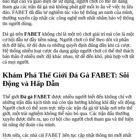
bảo mật cao và giao diện dễ sử dụng, người chơi có thể dễ dàng
tham gia các trận đá gà mà không phải giữ mối lo âu về việc bị lừa
đảo. FABET đã đầu tư nghiêm túc vào hệ thống an ninh của mình,
thường xuyên cập nhật các công nghệ mới nhất nhằm bảo vệ thông
tin người dùng.
Đá gà trên
FABET
không chỉ là một trò chơi giải trí mà còn là một
cơ hội đầu tư đầy tiềm năng. Người chơi có thể theo dõi và phân
tích dữ liệu, từ đó đưa ra những quyết định đúng đắn khi cá cược.
Hệ thống nhiều loại cược đa dạng giúp người chơi có thể thử thách
bản thân ở nhiều mức độ khác nhau, từ dễ đến khó, phù hợp với tất
cả mọi người.
Khám Phá Thế Giới Đá Gà FABET: Sôi
Động và Hấp Dẫn
Thế giới
Đá gà FABET
được nhiều người biết đến không chỉ với
những trận đấu kịch tính mà còn tận hưởng không khí đầy sôi động.
Người chơi có thể xem trực tiếp các trận đá gà từ khắp nơi trên thế
giới, một trải nghiệm không thể nào bỏ qua. Các trận đấu thường
xuyên được diễn ra, tạo cơ hội cho người chơi tham gia và thể hiện
tài năng dự đoán của mình.
Hơn nữa, các nhà cái FABET liên tục cập nhật thông tin mới nhất