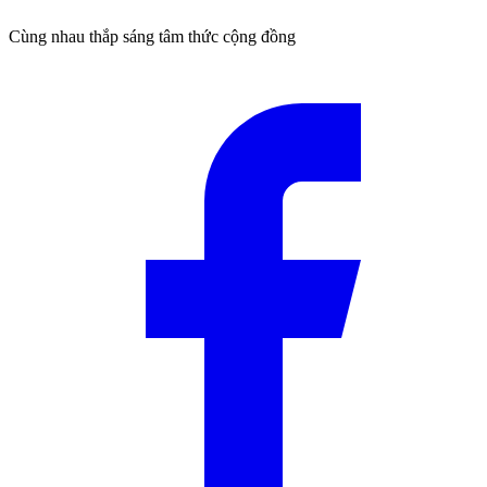
Cùng nhau thắp sáng tâm thức cộng đồng