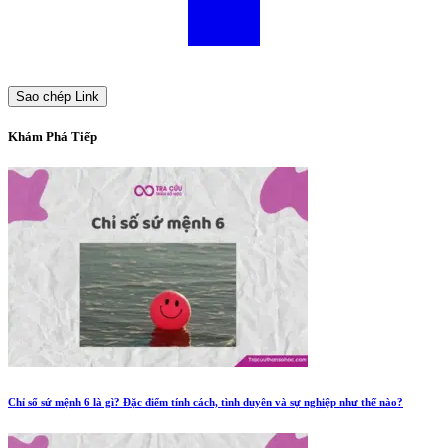
Sao chép Link
Khám Phá Tiếp
Chỉ số sứ mệnh 6 là gì? Đặc điểm tính cách, tình duyên và sự nghiệp như thế nào?