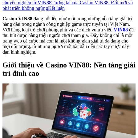
chuyên nghiệp từ VIN88
Tương lai của Casino VIN88: Đổi mới và
phát triển không ngừng
Kết luận
Casino
VIN88
đang nổi lên như một trong những nền tảng giải trí
hàng đầu trong ngành công nghiệp game trực tuyến tại Việt Nam.
Với hàng loạt trò chơi phong phú và các dịch vụ ưu việt,
VIN88
đã
thu hút được hàng triệu người chơi tham gia. Đây không chỉ là một
trang web cá cược mà còn là một không gian giải trí đa dạng cho
mọi đối tượng, từ những người mới bắt đầu đến các tay cược dày
dạn kinh nghiệm.
Giới thiệu về
Casino
VIN88
: Nền tảng giải
trí đỉnh cao