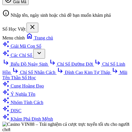
Giải Mã
info
Nhập tên, ngày sinh hoặc chủ đề bạn muốn khám phá
close
Số Học Việt
home
Menu chính
Trang chủ
auto_awesome
Giải Mã Con Số
auto_awesome
expand_more
Các Chỉ Số
subdirectory_arrow_right
subdirectory_arrow_right
subdirectory_arrow_right
Biểu Đồ Ngày Sinh
Chỉ Số Đường Đời
Chỉ Số Linh
subdirectory_arrow_right
subdirectory_arrow_right
subdirectory_arrow_right
Hồn
Chỉ Số Nhân Cách
Đỉnh Cao Kim Tự Tháp
Mũi
Tên Thần Số Học
auto_awesome
Cung Hoàng Đạo
auto_awesome
Ý Nghĩa Tên
auto_awesome
Nhóm Tính Cách
auto_awesome
DISC
auto_awesome
Khám Phá Định Mệnh