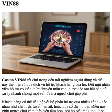
VIN88
Casino
VIN88
rất chú trọng đến trải nghiệm người dùng và điều
này thể hiện rõ qua dịch vụ hỗ trợ khách hàng của họ. Đội ngũ nhân
viên hỗ trợ có kiến thức chuyên môn cao, được đào tạo bài bản để
xử lý nhanh chóng mọi vấn đề mà người chơi gặp phải.
Khách hàng có thể liên hệ với bộ phận hỗ trợ qua nhiều kênh khác
nhau như chat trực tuyến, email, hoặc qua số điện thoại. Điều này
giúp người chơi cảm thấy yên tâm hơn, bởi họ biết rằng mọi thắc