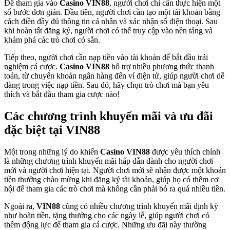
Để tham gia vào
Casino
VIN88
, người chơi chỉ cần thực hiện một
số bước đơn giản. Đầu tiên, người chơi cần tạo một tài khoản bằng
cách điền đầy đủ thông tin cá nhân và xác nhận số điện thoại. Sau
khi hoàn tất đăng ký, người chơi có thể truy cập vào nền tảng và
khám phá các trò chơi có sẵn.
Tiếp theo, người chơi cần nạp tiền vào tài khoản để bắt đầu trải
nghiệm cá cược.
Casino
VIN88
hỗ trợ nhiều phương thức thanh
toán, từ chuyển khoản ngân hàng đến ví điện tử, giúp người chơi dễ
dàng trong việc nạp tiền. Sau đó, hãy chọn trò chơi mà bạn yêu
thích và bắt đầu tham gia cược nào!
Các chương trình khuyến mãi và ưu đãi
đặc biệt tại
VIN88
Một trong những lý do khiến
Casino
VIN88
được yêu thích chính
là những chương trình khuyến mãi hấp dẫn dành cho người chơi
mới và người chơi hiện tại. Người chơi mới sẽ nhận được một khoản
tiền thưởng chào mừng khi đăng ký tài khoản, giúp họ có thêm cơ
hội để tham gia các trò chơi mà không cần phải bỏ ra quá nhiều tiền.
Ngoài ra,
VIN88
cũng có nhiều chương trình khuyến mãi định kỳ
như hoàn tiền, tặng thưởng cho các ngày lễ, giúp người chơi có
thêm động lực để tham gia cá cược. Những ưu đãi này thường