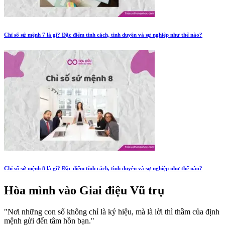
Chỉ số sứ mệnh 7 là gì? Đặc điểm tính cách, tình duyên và sự nghiệp như thế nào?
Chỉ số sứ mệnh 8 là gì? Đặc điểm tính cách, tình duyên và sự nghiệp như thế nào?
Hòa mình vào
Giai điệu Vũ trụ
"Nơi những con số không chỉ là ký hiệu, mà là lời thì thầm của định
mệnh gửi đến tâm hồn bạn."