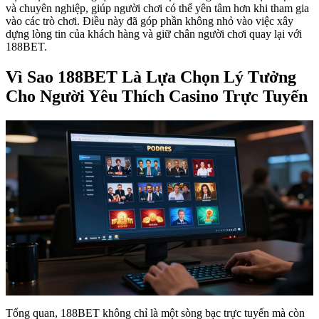
và chuyên nghiệp, giúp người chơi có thể yên tâm hơn khi tham gia
vào các trò chơi. Điều này đã góp phần không nhỏ vào việc xây
dựng lòng tin của khách hàng và giữ chân người chơi quay lại với
188BET.
Vì Sao 188BET Là Lựa Chọn Lý Tưởng
Cho Người Yêu Thích Casino Trực Tuyến
Tổng quan, 188BET không chỉ là một sòng bạc trực tuyến mà còn