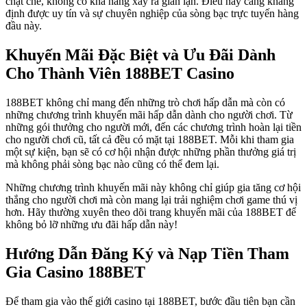
chặt chẽ, không có khả năng xảy ra gian lận. Điều này càng khẳng
định được uy tín và sự chuyên nghiệp của sòng bạc trực tuyến hàng
đầu này.
Khuyến Mãi Đặc Biệt và Ưu Đãi Dành
Cho Thành Viên 188BET Casino
188BET không chỉ mang đến những trò chơi hấp dẫn mà còn có
những chương trình khuyến mãi hấp dẫn dành cho người chơi. Từ
những gói thưởng cho người mới, đến các chương trình hoàn lại tiền
cho người chơi cũ, tất cả đều có mặt tại 188BET. Mỗi khi tham gia
một sự kiện, bạn sẽ có cơ hội nhận được những phần thưởng giá trị
mà không phải sòng bạc nào cũng có thể đem lại.
Những chương trình khuyến mãi này không chỉ giúp gia tăng cơ hội
thắng cho người chơi mà còn mang lại trải nghiệm chơi game thú vị
hơn. Hãy thường xuyên theo dõi trang khuyến mãi của 188BET để
không bỏ lỡ những ưu đãi hấp dẫn này!
Hướng Dẫn Đăng Ký và Nạp Tiền Tham
Gia Casino 188BET
Để tham gia vào thế giới casino tại 188BET, bước đầu tiên bạn cần