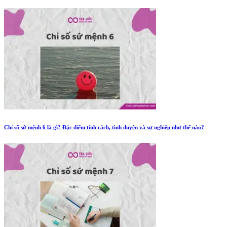
Chỉ số sứ mệnh 6 là gì? Đặc điểm tính cách, tình duyên và sự nghiệp như thế nào?