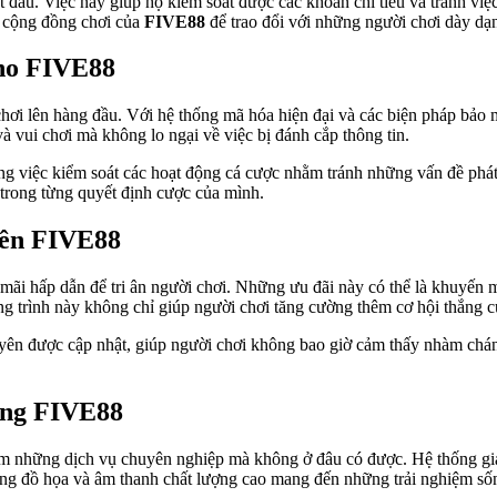
ắt đầu. Việc này giúp họ kiểm soát được các khoản chi tiêu và tránh v
m cộng đồng chơi của
FIVE88
để trao đổi với những người chơi dày dạ
no
FIVE88
hơi lên hàng đầu. Với hệ thống mã hóa hiện đại và các biện pháp bảo m
à vui chơi mà không lo ngại về việc bị đánh cắp thông tin.
g việc kiểm soát các hoạt động cá cược nhằm tránh những vấn đề phá
 trong từng quyết định cược của mình.
iên
FIVE88
mãi hấp dẫn để tri ân người chơi. Những ưu đãi này có thể là khuyến 
ơng trình này không chỉ giúp người chơi tăng cường thêm cơ hội thắng 
ên được cập nhật, giúp người chơi không bao giờ cảm thấy nhàm chán
ùng
FIVE88
hiệm những dịch vụ chuyên nghiệp mà không ở đâu có được. Hệ thống gi
ượng đồ họa và âm thanh chất lượng cao mang đến những trải nghiệm số