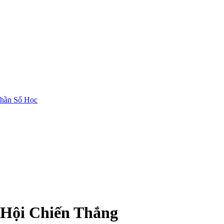
hần Số Học
 Hội Chiến Thắng