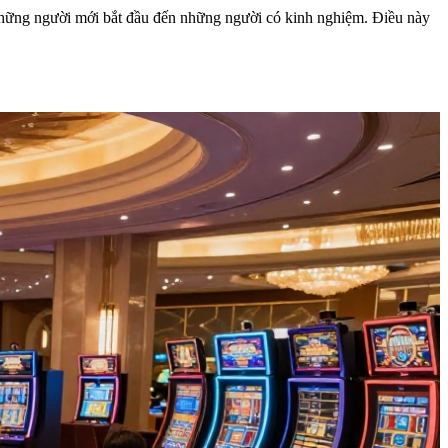
 những người mới bắt đầu đến những người có kinh nghiệm. Điều này