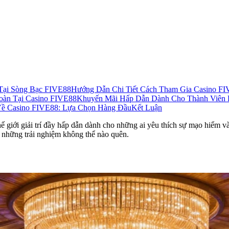
Tại Sòng Bạc FIVE88
Hướng Dẫn Chi Tiết Cách Tham Gia Casino F
oàn Tại Casino FIVE88
Khuyến Mãi Hấp Dẫn Dành Cho Thành Viên
ề Casino FIVE88: Lựa Chọn Hàng Đầu
Kết Luận
ế giới giải trí đầy hấp dẫn dành cho những ai yêu thích sự mạo hiểm v
 những trải nghiệm không thể nào quên.