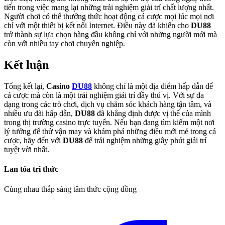
tiến trong việc mang lại những trải nghiệm giải trí chất lượng nhất.
Người chơi có thể thưởng thức hoạt động cá cược mọi lúc mọi nơi
chỉ với một thiết bị kết nối Internet. Điều này đã khiến cho
DU88
trở thành sự lựa chọn hàng đầu không chỉ với những người mới mà
còn với nhiều tay chơi chuyên nghiệp.
Kết luận
Tổng kết lại,
Casino
DU88
không chỉ là một địa điểm hấp dẫn để
cá cược mà còn là một trải nghiệm giải trí đầy thú vị. Với sự đa
dạng trong các trò chơi, dịch vụ chăm sóc khách hàng tận tâm, và
nhiều ưu đãi hấp dẫn,
DU88
đã khẳng định được vị thế của mình
trong thị trường casino trực tuyến. Nếu bạn đang tìm kiếm một nơi
lý tưởng để thử vận may và khám phá những điều mới mẻ trong cá
cược, hãy đến với
DU88
để trải nghiệm những giây phút giải trí
tuyệt vời nhất.
Lan tỏa tri thức
Cùng nhau thắp sáng tâm thức cộng đồng