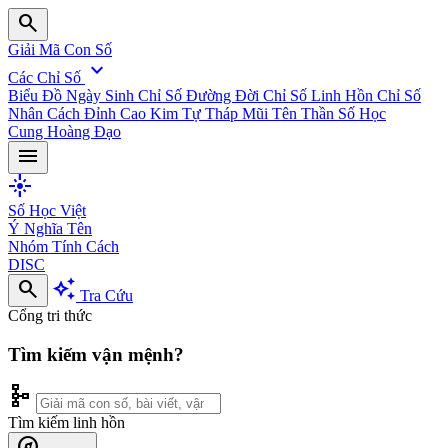
search
Giải Mã Con Số
expand_more
Các Chỉ Số
Biểu Đồ Ngày Sinh
Chỉ Số Đường Đời
Chỉ Số Linh Hồn
Chỉ Số
Nhân Cách
Đỉnh Cao Kim Tự Tháp
Mũi Tên Thần Số Học
Cung Hoàng Đạo
menu
flare
Số Học Việt
Ý Nghĩa Tên
Nhóm Tính Cách
DISC
search
auto_awesome
Tra Cứu
Cổng tri thức
Tìm kiếm vận mệnh?
schema
Tìm kiếm linh hồn
explore