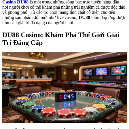
Casino DU88
là một trong những sòng bạc trực tuyến hàng đầu,
nơi người chơi có thể khám phá những trải nghiệm cá cược độc đáo
và phong phú. Từ các trò chơi mang tính chất cổ điển cho đến
những sản phẩm đổi mới như live casino,
DU88
luôn đáp ứng được
nhu cầu giải trí đa dạng của người chơi.
DU88 Casino: Khám Phá Thế Giới Giải
Trí Đẳng Cấp