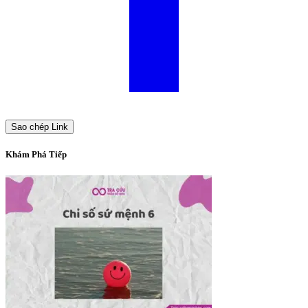
Sao chép Link
Khám Phá Tiếp