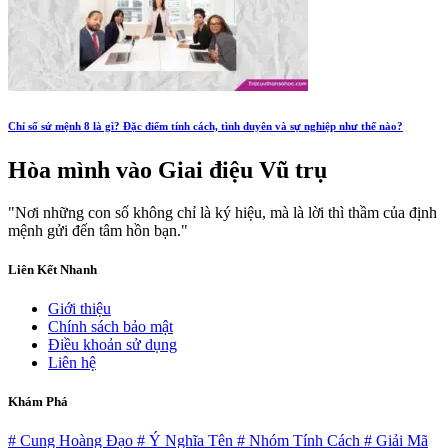
Chỉ số sứ mệnh 8 là gì? Đặc điểm tính cách, tình duyên và sự nghiệp như thế nào?
Hòa mình vào
Giai điệu Vũ trụ
"Nơi những con số không chỉ là ký hiệu, mà là lời thì thầm của định
mệnh gửi đến tâm hồn bạn."
Liên Kết Nhanh
Giới thiệu
Chính sách bảo mật
Điều khoản sử dụng
Liên hệ
Khám Phá
# Cung Hoàng Đạo
# Ý Nghĩa Tên
# Nhóm Tính Cách
# Giải Mã