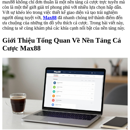
max88 không chỉ đơn thuần là một nền tảng cá cược trực tuyến mà
còn là một thế giới giải trí phong phú với nhiều lựa chọn hấp dẫn.
Với sự khéo léo trong việc thiết kế giao diện và tạo trải nghiệm
người dùng tuyệt vời,
Max88
đã nhanh chóng trở thành điểm đến
ưa chuộng của những tín đồ yêu thích cá cược. Trong bài viết này,
chúng ta sẽ cùng khám phá các khía cạnh nổi bật của nền tảng này.
Giới Thiệu Tổng Quan Về Nền Tảng Cá
Cược Max88