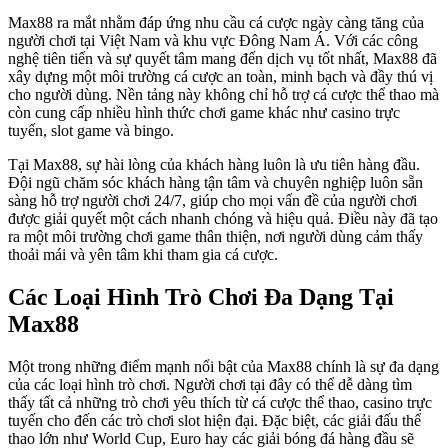
Max88 ra mắt nhằm đáp ứng nhu cầu cá cược ngày càng tăng của
người chơi tại Việt Nam và khu vực Đông Nam Á. Với các công
nghệ tiên tiến và sự quyết tâm mang đến dịch vụ tốt nhất, Max88 đã
xây dựng một môi trường cá cược an toàn, minh bạch và đầy thú vị
cho người dùng. Nền tảng này không chỉ hỗ trợ cá cược thể thao mà
còn cung cấp nhiều hình thức chơi game khác như casino trực
tuyến, slot game và bingo.
Tại Max88, sự hài lòng của khách hàng luôn là ưu tiên hàng đầu.
Đội ngũ chăm sóc khách hàng tận tâm và chuyên nghiệp luôn sẵn
sàng hỗ trợ người chơi 24/7, giúp cho mọi vấn đề của người chơi
được giải quyết một cách nhanh chóng và hiệu quả. Điều này đã tạo
ra một môi trường chơi game thân thiện, nơi người dùng cảm thấy
thoải mái và yên tâm khi tham gia cá cược.
Các Loại Hình Trò Chơi Đa Dạng Tại
Max88
Một trong những điểm mạnh nổi bật của Max88 chính là sự đa dạng
của các loại hình trò chơi. Người chơi tại đây có thể dễ dàng tìm
thấy tất cả những trò chơi yêu thích từ cá cược thể thao, casino trực
tuyến cho đến các trò chơi slot hiện đại. Đặc biệt, các giải đấu thể
thao lớn như World Cup, Euro hay các giải bóng đá hàng đầu sẽ