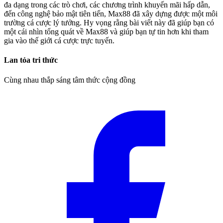
đa dạng trong các trò chơi, các chương trình khuyến mãi hấp dẫn,
đến công nghệ bảo mật tiên tiến, Max88 đã xây dựng được một môi
trường cá cược lý tưởng. Hy vọng rằng bài viết này đã giúp bạn có
một cái nhìn tổng quát về Max88 và giúp bạn tự tin hơn khi tham
gia vào thế giới cá cược trực tuyến.
Lan tỏa tri thức
Cùng nhau thắp sáng tâm thức cộng đồng