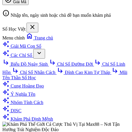
Giải Mã
info
Nhập tên, ngày sinh hoặc chủ đề bạn muốn khám phá
close
Số Học Việt
home
Menu chính
Trang chủ
auto_awesome
Giải Mã Con Số
auto_awesome
expand_more
Các Chỉ Số
subdirectory_arrow_right
subdirectory_arrow_right
subdirectory_arrow_right
Biểu Đồ Ngày Sinh
Chỉ Số Đường Đời
Chỉ Số Linh
subdirectory_arrow_right
subdirectory_arrow_right
subdirectory_arrow_right
Hồn
Chỉ Số Nhân Cách
Đỉnh Cao Kim Tự Tháp
Mũi
Tên Thần Số Học
auto_awesome
Cung Hoàng Đạo
auto_awesome
Ý Nghĩa Tên
auto_awesome
Nhóm Tính Cách
auto_awesome
DISC
auto_awesome
Khám Phá Định Mệnh