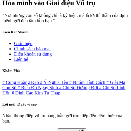
Hòa mình vào
Giai điệu Vũ trụ
"Nơi những con số không chỉ là ký hiệu, mà là lời thì thầm của định
mệnh gửi đến tâm hồn bạn."
Liên Kết Nhanh
Giới thiệu
Chính sách bảo mật
Điều khoản sử dụng
Liên hệ
Khám Phá
# Cung Hoàng Đạo
# Ý Nghĩa Tên
# Nhóm Tính Cách
# Giải Mã
Con Số
# Biểu Đồ Ngày Sinh
# Chỉ Số Đường Đời
# Chỉ Số Linh
Hồn
# Đỉnh Cao Kim Tự Tháp
Lời mời từ các vì sao
Nhận thông điệp vũ trụ hàng tuần gửi trực tiếp đến tiềm thức của
bạn.