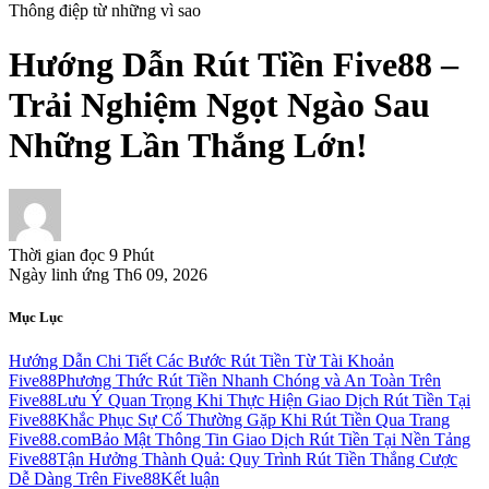
Thông điệp từ những vì sao
Hướng Dẫn Rút Tiền Five88 –
Trải Nghiệm Ngọt Ngào Sau
Những Lần Thắng Lớn!
Thời gian đọc
9 Phút
Ngày linh ứng
Th6 09, 2026
Mục Lục
Hướng Dẫn Chi Tiết Các Bước Rút Tiền Từ Tài Khoản
Five88
Phương Thức Rút Tiền Nhanh Chóng và An Toàn Trên
Five88
Lưu Ý Quan Trọng Khi Thực Hiện Giao Dịch Rút Tiền Tại
Five88
Khắc Phục Sự Cố Thường Gặp Khi Rút Tiền Qua Trang
Five88.com
Bảo Mật Thông Tin Giao Dịch Rút Tiền Tại Nền Tảng
Five88
Tận Hưởng Thành Quả: Quy Trình Rút Tiền Thắng Cược
Dễ Dàng Trên Five88
Kết luận