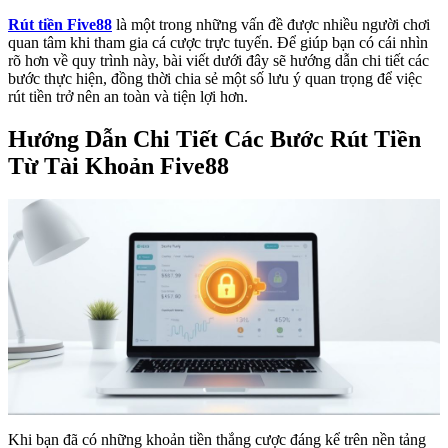
Rút tiền Five88
là một trong những vấn đề được nhiều người chơi
quan tâm khi tham gia cá cược trực tuyến. Để giúp bạn có cái nhìn
rõ hơn về quy trình này, bài viết dưới đây sẽ hướng dẫn chi tiết các
bước thực hiện, đồng thời chia sẻ một số lưu ý quan trọng để việc
rút tiền trở nên an toàn và tiện lợi hơn.
Hướng Dẫn Chi Tiết Các Bước Rút Tiền
Từ Tài Khoản Five88
Khi bạn đã có những khoản tiền thắng cược đáng kể trên nền tảng