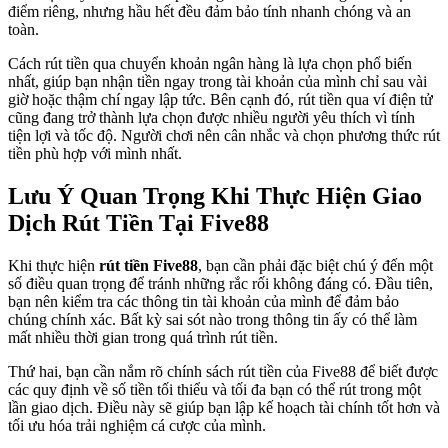
điểm riêng, nhưng hầu hết đều đảm bảo tính nhanh chóng và an
toàn.
Cách rút tiền qua chuyển khoản ngân hàng là lựa chọn phổ biến
nhất, giúp bạn nhận tiền ngay trong tài khoản của mình chỉ sau vài
giờ hoặc thậm chí ngay lập tức. Bên cạnh đó, rút tiền qua ví điện tử
cũng đang trở thành lựa chọn được nhiều người yêu thích vì tính
tiện lợi và tốc độ. Người chơi nên cân nhắc và chọn phương thức rút
tiền phù hợp với mình nhất.
Lưu Ý Quan Trọng Khi Thực Hiện Giao
Dịch Rút Tiền Tại Five88
Khi thực hiện
rút tiền Five88
, bạn cần phải đặc biệt chú ý đến một
số điều quan trọng để tránh những rắc rối không đáng có. Đầu tiên,
bạn nên kiểm tra các thông tin tài khoản của mình để đảm bảo
chúng chính xác. Bất kỳ sai sót nào trong thông tin ấy có thể làm
mất nhiều thời gian trong quá trình rút tiền.
Thứ hai, bạn cần nắm rõ chính sách rút tiền của Five88 để biết được
các quy định về số tiền tối thiểu và tối đa bạn có thể rút trong một
lần giao dịch. Điều này sẽ giúp bạn lập kế hoạch tài chính tốt hơn và
tối ưu hóa trải nghiệm cá cược của mình.