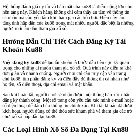
Hệ thống đánh giá uy tín và bảo mật của ku88 là điểm cộng lớn cho
nền tảng này. Khách hàng không chỉ cảm thấy an tâm về thông tin
cá nhân mà còn yên tâm khi tham gia các trò chơi. Điều này làm
tăng tính hấp dẫn của ku88 trong mắt nhiều người, đặc biệt là những
người mới lần đầu tham gia xổ số.
Hướng Dẫn Chi Tiết Cách Đăng Ký Tài
Khoản Ku88
Việc
đăng ký ku88
để tạo tài khoản là bước đầu tiên cực kỳ quan
trọng cho những ai muốn tham gia xổ số. Quá trình này diễn ra khá
đơn giản và nhanh chóng. Người chơi chỉ cần truy cập vào trang
chủ ku88, tìm phần đăng ký và điền đầy đủ thông tin cá nhân như
họ tên, số điện thoại, địa chỉ email và mật khẩu.
Sau khi hoàn tất, người chơi sẽ nhận được một thông báo xác nhận
đăng ký thành công. Một số trang còn yêu cầu xác minh e-mail hoặc
số điện thoại để đảm bảo thông tin chính xác. Khi tài khoản đã được
kích hoạt, người dùng có thể thỏa sức khám phá và tham gia các trò
chơi xổ số hấp dẫn tại ku88.
Các Loại Hình Xổ Số Đa Dạng Tại Ku88