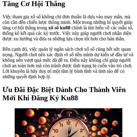
Tăng Cơ Hội Thắng
Việc tham gia xổ số không chỉ đơn thuần là dựa vào may mắn, mà
còn cần đến chiến lược thông minh. Một trong những bí quyết giúp
tăng cơ hội thắng trong
xổ số ku88
chính là tìm hiểu về các mẫu số,
thống kê kết quả các kỳ trước. Việc này giúp người chơi nhận diện
được xu hướng và đưa ra những lựa chọn tốt hơn cho bản thân.
Bên cạnh đó, việc quản lý ngân sách chơi xổ số cũng hết sức quan
trọng. Người chơi nên xác định rõ số tiền mình dự kiến sẽ đầu tư và
không nên vượt quá mức đã đề ra. Điều này không chỉ giúp người
chơi an toàn hơn mà còn tránh được tình trạng bị cuốn vào trò chơi.
Lời khuyên là hãy duy trì một tâm lý bình tĩnh và tỉnh táo để có
những quyết định hợp lý.
Ưu Đãi Đặc Biệt Dành Cho Thành Viên
Mới Khi Đăng Ký Ku88