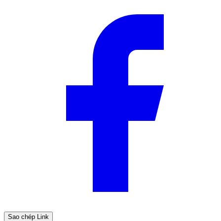
Sao chép Link