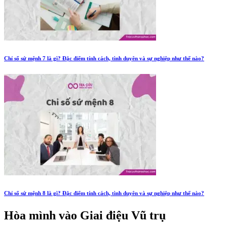
Chỉ số sứ mệnh 7 là gì? Đặc điểm tính cách, tình duyên và sự nghiệp như thế nào?
Chỉ số sứ mệnh 8 là gì? Đặc điểm tính cách, tình duyên và sự nghiệp như thế nào?
Hòa mình vào
Giai điệu Vũ trụ