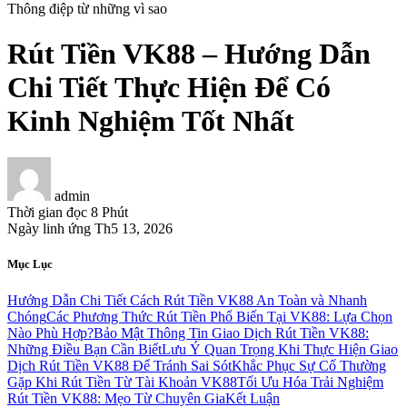
Thông điệp từ những vì sao
Rút Tiền VK88 – Hướng Dẫn
Chi Tiết Thực Hiện Để Có
Kinh Nghiệm Tốt Nhất
admin
Thời gian đọc
8 Phút
Ngày linh ứng
Th5 13, 2026
Mục Lục
Hướng Dẫn Chi Tiết Cách Rút Tiền VK88 An Toàn và Nhanh
Chóng
Các Phương Thức Rút Tiền Phổ Biến Tại VK88: Lựa Chọn
Nào Phù Hợp?
Bảo Mật Thông Tin Giao Dịch Rút Tiền VK88:
Những Điều Bạn Cần Biết
Lưu Ý Quan Trọng Khi Thực Hiện Giao
Dịch Rút Tiền VK88 Để Tránh Sai Sót
Khắc Phục Sự Cố Thường
Gặp Khi Rút Tiền Từ Tài Khoản VK88
Tối Ưu Hóa Trải Nghiệm
Rút Tiền VK88: Mẹo Từ Chuyên Gia
Kết Luận