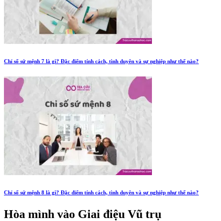
Chỉ số sứ mệnh 7 là gì? Đặc điểm tính cách, tình duyên và sự nghiệp như thế nào?
Chỉ số sứ mệnh 8 là gì? Đặc điểm tính cách, tình duyên và sự nghiệp như thế nào?
Hòa mình vào
Giai điệu Vũ trụ