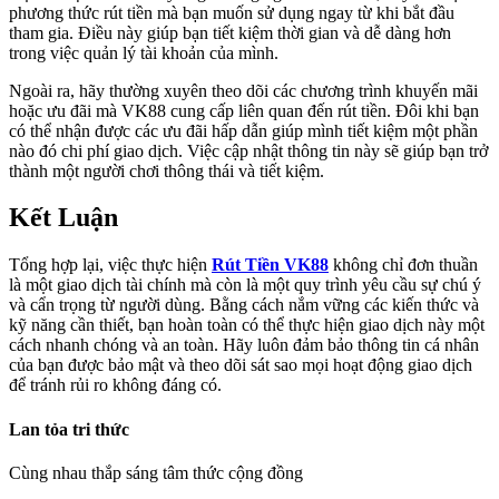
phương thức rút tiền mà bạn muốn sử dụng ngay từ khi bắt đầu
tham gia. Điều này giúp bạn tiết kiệm thời gian và dễ dàng hơn
trong việc quản lý tài khoản của mình.
Ngoài ra, hãy thường xuyên theo dõi các chương trình khuyến mãi
hoặc ưu đãi mà VK88 cung cấp liên quan đến rút tiền. Đôi khi bạn
có thể nhận được các ưu đãi hấp dẫn giúp mình tiết kiệm một phần
nào đó chi phí giao dịch. Việc cập nhật thông tin này sẽ giúp bạn trở
thành một người chơi thông thái và tiết kiệm.
Kết Luận
Tổng hợp lại, việc thực hiện
Rút Tiền VK88
không chỉ đơn thuần
là một giao dịch tài chính mà còn là một quy trình yêu cầu sự chú ý
và cẩn trọng từ người dùng. Bằng cách nắm vững các kiến thức và
kỹ năng cần thiết, bạn hoàn toàn có thể thực hiện giao dịch này một
cách nhanh chóng và an toàn. Hãy luôn đảm bảo thông tin cá nhân
của bạn được bảo mật và theo dõi sát sao mọi hoạt động giao dịch
để tránh rủi ro không đáng có.
Lan tỏa tri thức
Cùng nhau thắp sáng tâm thức cộng đồng