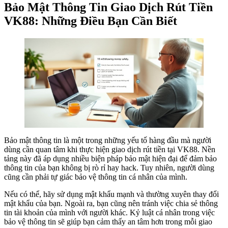
Bảo Mật Thông Tin Giao Dịch
Rút Tiền
VK88
: Những Điều Bạn Cần Biết
Bảo mật thông tin là một trong những yếu tố hàng đầu mà người
dùng cần quan tâm khi thực hiện giao dịch rút tiền tại VK88. Nền
tảng này đã áp dụng nhiều biện pháp bảo mật hiện đại để đảm bảo
thông tin của bạn không bị rò rỉ hay hack. Tuy nhiên, người dùng
cũng cần phải tự giác bảo vệ thông tin cá nhân của mình.
Nếu có thể, hãy sử dụng mật khẩu mạnh và thường xuyên thay đổi
mật khẩu của bạn. Ngoài ra, bạn cũng nên tránh việc chia sẻ thông
tin tài khoản của mình với người khác. Kỷ luật cá nhân trong việc
bảo vệ thông tin sẽ giúp bạn cảm thấy an tâm hơn trong mỗi giao