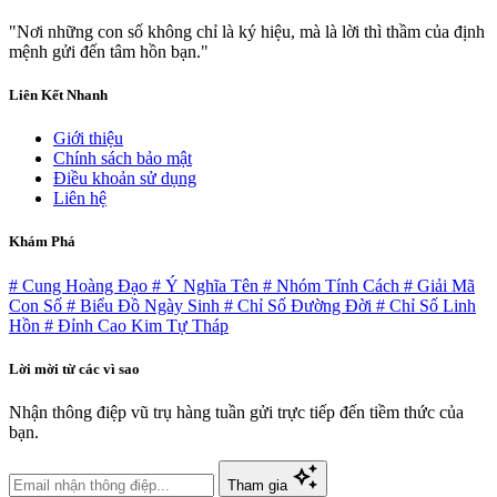
"Nơi những con số không chỉ là ký hiệu, mà là lời thì thầm của định
mệnh gửi đến tâm hồn bạn."
Liên Kết Nhanh
Giới thiệu
Chính sách bảo mật
Điều khoản sử dụng
Liên hệ
Khám Phá
# Cung Hoàng Đạo
# Ý Nghĩa Tên
# Nhóm Tính Cách
# Giải Mã
Con Số
# Biểu Đồ Ngày Sinh
# Chỉ Số Đường Đời
# Chỉ Số Linh
Hồn
# Đỉnh Cao Kim Tự Tháp
Lời mời từ các vì sao
Nhận thông điệp vũ trụ hàng tuần gửi trực tiếp đến tiềm thức của
bạn.
auto_awesome
Tham gia