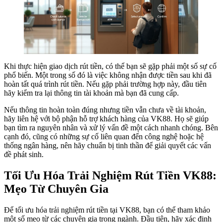
Khi thực hiện giao dịch rút tiền, có thể bạn sẽ gặp phải một số sự cố
phổ biến. Một trong số đó là việc không nhận được tiền sau khi đã
hoàn tất quá trình rút tiền. Nếu gặp phải trường hợp này, đầu tiên
hãy kiểm tra lại thông tin tài khoản mà bạn đã cung cấp.
Nếu thông tin hoàn toàn đúng nhưng tiền vẫn chưa về tài khoản,
hãy liên hệ với bộ phận hỗ trợ khách hàng của VK88. Họ sẽ giúp
bạn tìm ra nguyên nhân và xử lý vấn đề một cách nhanh chóng. Bên
cạnh đó, cũng có những sự cố liên quan đến công nghệ hoặc hệ
thống ngân hàng, nên hãy chuẩn bị tinh thần để giải quyết các vấn
đề phát sinh.
Tối Ưu Hóa Trải Nghiệm
Rút Tiền VK88
:
Mẹo Từ Chuyên Gia
Để tối ưu hóa trải nghiệm rút tiền tại VK88, bạn có thể tham khảo
một số mẹo từ các chuyên gia trong ngành. Đầu tiên, hãy xác định