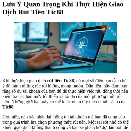
Lưu Ý Quan Trọng Khi Thực Hiện Giao
Dịch Rút Tiền
Tic88
Khi thực hiện giao dịch
rút tiền Tic88
, có một số điều bạn cần chú
ý để tránh những rắc rối không mong muốn. Đầu tiên, hãy đảm bảo
rằng số dư tài khoản của bạn đủ để thực hiện việc rút, đồng thời nên
kiểm tra các hạn mức tối thiểu và tối đa của mỗi phương thức rút
tiền. Những giới hạn này có thể khác nhau tùy theo chính sách của
Tic88
.
Hơn nữa, nên xác nhận lại thông tin tài khoản mà bạn đã cung cấp
trong quá trình lựa chọn phương thức rút tiền. Một sai sót nhỏ có thể
khiến giao dịch không thành công và bạn sẽ phải chờ đợi lâu hơn để