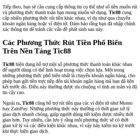
Tiếp theo, bạn sẽ cần cung cấp thông tin cụ thể như số tiền muốn rút
và phương thức thanh toán bạn mong muốn sử dụng.
Tic88
cung
cấp nhiều phương thức rút tiền khác nhau, ví dụ như qua chuyển
khoản ngân hàng hoặc ví điện tử. Đảm bảo rằng bạn đã nhập chính
xác thông tin để tránh các vấn đề phát sinh sau này.
Các Phương Thức Rút Tiền Phổ Biến
Trên Nền Tảng
Tic88
Tic88
hiện đang hỗ trợ một số phương thức thanh toán khác nhau
để người dùng có thể linh hoạt trong việc chọn lựa. Một trong
những phương thức phổ biến nhất là chuyển khoản ngân hàng, cho
phép bạn gửi tiền trực tiếp đến tài khoản ngân hàng mà bạn đã liên
kết trước đó. Điều này thường được ưa chuộng vì tính an toàn và độ
tin cậy cao.
Ngoài ra,
Tic88
cũng hỗ trợ rút tiền qua các ví điện tử như Momo
hay ZaloPay. Những phương thức này thường có thời gian xử lý
giao dịch nhanh chóng, giúp người dùng tiết kiệm được nhiều thời
gian hơn. Tuy nhiên, cần lưu ý rằng mỗi phương thức sẽ có thời
gian xử lý và các điều kiện khác nhau, vì vậy hãy kiểm tra kỹ trước
khi thực hiện giao dịch.