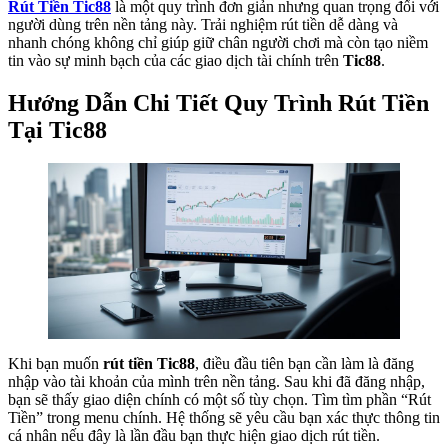
Rút Tiền Tic88
là một quy trình đơn giản nhưng quan trọng đối với
người dùng trên nền tảng này. Trải nghiệm rút tiền dễ dàng và
nhanh chóng không chỉ giúp giữ chân người chơi mà còn tạo niềm
tin vào sự minh bạch của các giao dịch tài chính trên
Tic88
.
Hướng Dẫn Chi Tiết Quy Trình Rút Tiền
Tại
Tic88
Khi bạn muốn
rút tiền Tic88
, điều đầu tiên bạn cần làm là đăng
nhập vào tài khoản của mình trên nền tảng. Sau khi đã đăng nhập,
bạn sẽ thấy giao diện chính có một số tùy chọn. Tìm tìm phần “Rút
Tiền” trong menu chính. Hệ thống sẽ yêu cầu bạn xác thực thông tin
cá nhân nếu đây là lần đầu bạn thực hiện giao dịch rút tiền.