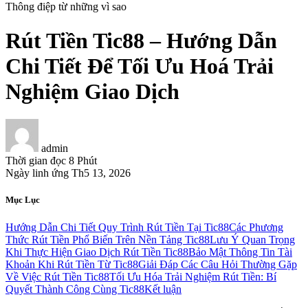
Thông điệp từ những vì sao
Rút Tiền Tic88 – Hướng Dẫn
Chi Tiết Để Tối Ưu Hoá Trải
Nghiệm Giao Dịch
admin
Thời gian đọc
8 Phút
Ngày linh ứng
Th5 13, 2026
Mục Lục
Hướng Dẫn Chi Tiết Quy Trình Rút Tiền Tại Tic88
Các Phương
Thức Rút Tiền Phổ Biến Trên Nền Tảng Tic88
Lưu Ý Quan Trọng
Khi Thực Hiện Giao Dịch Rút Tiền Tic88
Bảo Mật Thông Tin Tài
Khoản Khi Rút Tiền Từ Tic88
Giải Đáp Các Câu Hỏi Thường Gặp
Về Việc Rút Tiền Tic88
Tối Ưu Hóa Trải Nghiệm Rút Tiền: Bí
Quyết Thành Công Cùng Tic88
Kết luận