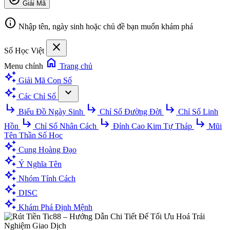
Giải Mã
info
Nhập tên, ngày sinh hoặc chủ đề bạn muốn khám phá
close
Số Học Việt
home
Menu chính
Trang chủ
auto_awesome
Giải Mã Con Số
auto_awesome
expand_more
Các Chỉ Số
subdirectory_arrow_right
subdirectory_arrow_right
subdirectory_arrow_right
Biểu Đồ Ngày Sinh
Chỉ Số Đường Đời
Chỉ Số Linh
subdirectory_arrow_right
subdirectory_arrow_right
subdirectory_arrow_right
Hồn
Chỉ Số Nhân Cách
Đỉnh Cao Kim Tự Tháp
Mũi
Tên Thần Số Học
auto_awesome
Cung Hoàng Đạo
auto_awesome
Ý Nghĩa Tên
auto_awesome
Nhóm Tính Cách
auto_awesome
DISC
auto_awesome
Khám Phá Định Mệnh