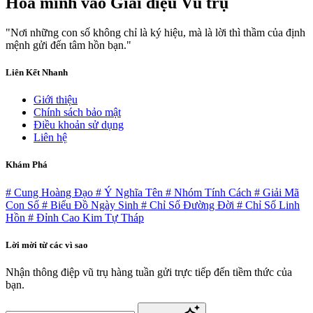
Hòa mình vào
Giai điệu Vũ trụ
"Nơi những con số không chỉ là ký hiệu, mà là lời thì thầm của định
mệnh gửi đến tâm hồn bạn."
Liên Kết Nhanh
Giới thiệu
Chính sách bảo mật
Điều khoản sử dụng
Liên hệ
Khám Phá
# Cung Hoàng Đạo
# Ý Nghĩa Tên
# Nhóm Tính Cách
# Giải Mã
Con Số
# Biểu Đồ Ngày Sinh
# Chỉ Số Đường Đời
# Chỉ Số Linh
Hồn
# Đỉnh Cao Kim Tự Tháp
Lời mời từ các vì sao
Nhận thông điệp vũ trụ hàng tuần gửi trực tiếp đến tiềm thức của
bạn.
auto_awesome