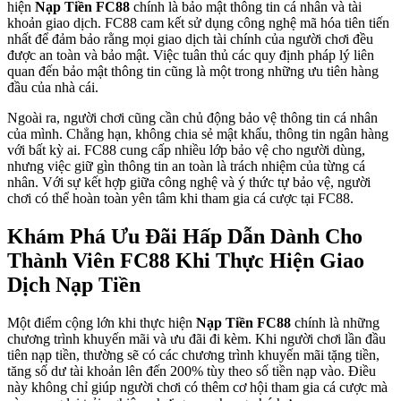
hiện
Nạp Tiền FC88
chính là bảo mật thông tin cá nhân và tài
khoản giao dịch. FC88 cam kết sử dụng công nghệ mã hóa tiên tiến
nhất để đảm bảo rằng mọi giao dịch tài chính của người chơi đều
được an toàn và bảo mật. Việc tuân thủ các quy định pháp lý liên
quan đến bảo mật thông tin cũng là một trong những ưu tiên hàng
đầu của nhà cái.
Ngoài ra, người chơi cũng cần chủ động bảo vệ thông tin cá nhân
của mình. Chẳng hạn, không chia sẻ mật khẩu, thông tin ngân hàng
với bất kỳ ai. FC88 cung cấp nhiều lớp bảo vệ cho người dùng,
nhưng việc giữ gìn thông tin an toàn là trách nhiệm của từng cá
nhân. Với sự kết hợp giữa công nghệ và ý thức tự bảo vệ, người
chơi có thể hoàn toàn yên tâm khi tham gia cá cược tại FC88.
Khám Phá Ưu Đãi Hấp Dẫn Dành Cho
Thành Viên FC88 Khi Thực Hiện Giao
Dịch Nạp Tiền
Một điểm cộng lớn khi thực hiện
Nạp Tiền FC88
chính là những
chương trình khuyến mãi và ưu đãi đi kèm. Khi người chơi lần đầu
tiên nạp tiền, thường sẽ có các chương trình khuyến mãi tặng tiền,
tăng số dư tài khoản lên đến 200% tùy theo số tiền nạp vào. Điều
này không chỉ giúp người chơi có thêm cơ hội tham gia cá cược mà