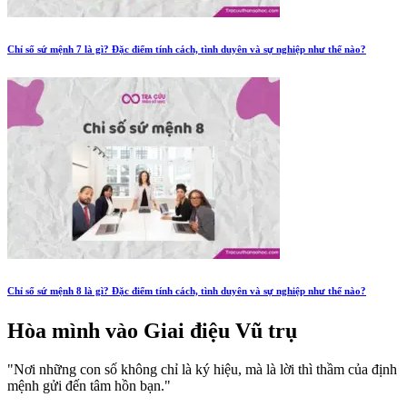
Chỉ số sứ mệnh 7 là gì? Đặc điểm tính cách, tình duyên và sự nghiệp như thế nào?
Chỉ số sứ mệnh 8 là gì? Đặc điểm tính cách, tình duyên và sự nghiệp như thế nào?
Hòa mình vào
Giai điệu Vũ trụ
"Nơi những con số không chỉ là ký hiệu, mà là lời thì thầm của định
mệnh gửi đến tâm hồn bạn."