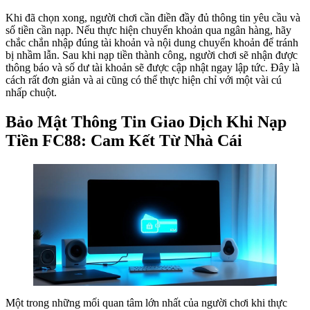
Khi đã chọn xong, người chơi cần điền đầy đủ thông tin yêu cầu và
số tiền cần nạp. Nếu thực hiện chuyển khoản qua ngân hàng, hãy
chắc chắn nhập đúng tài khoản và nội dung chuyển khoản để tránh
bị nhầm lẫn. Sau khi nạp tiền thành công, người chơi sẽ nhận được
thông báo và số dư tài khoản sẽ được cập nhật ngay lập tức. Đây là
cách rất đơn giản và ai cũng có thể thực hiện chỉ với một vài cú
nhấp chuột.
Bảo Mật Thông Tin Giao Dịch Khi
Nạp
Tiền FC88
: Cam Kết Từ Nhà Cái
Một trong những mối quan tâm lớn nhất của người chơi khi thực