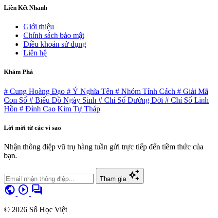
Liên Kết Nhanh
Giới thiệu
Chính sách bảo mật
Điều khoản sử dụng
Liên hệ
Khám Phá
# Cung Hoàng Đạo
# Ý Nghĩa Tên
# Nhóm Tính Cách
# Giải Mã
Con Số
# Biểu Đồ Ngày Sinh
# Chỉ Số Đường Đời
# Chỉ Số Linh
Hồn
# Đỉnh Cao Kim Tự Tháp
Lời mời từ các vì sao
Nhận thông điệp vũ trụ hàng tuần gửi trực tiếp đến tiềm thức của
bạn.
auto_awesome
Tham gia
public
play_circle
forum
© 2026 Số Học Việt