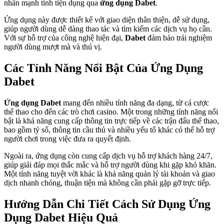
nhấn mạnh tính tiện dụng qua
ứng dụng Dabet
.
Ứng dụng này được thiết kế với giao diện thân thiện, dễ sử dụng,
giúp người dùng dễ dàng thao tác và tìm kiếm các dịch vụ họ cần.
Với sự hỗ trợ của công nghệ hiện đại,
Dabet
đảm bảo trải nghiệm
người dùng mượt mà và thú vị.
Các Tính Năng Nổi Bật Của Ứng Dụng
Dabet
Ứng dụng Dabet
mang đến nhiều tính năng đa dạng, từ cá cược
thể thao cho đến các trò chơi casino. Một trong những tính năng nổi
bật là khả năng cung cấp thông tin trực tiếp về các trận đấu thể thao,
bao gồm tỷ số, thông tin cầu thủ và nhiều yếu tố khác có thể hỗ trợ
người chơi trong việc đưa ra quyết định.
Ngoài ra, ứng dụng còn cung cấp dịch vụ hỗ trợ khách hàng 24/7,
giúp giải đáp mọi thắc mắc và hỗ trợ người dùng khi gặp khó khăn.
Một tính năng tuyệt vời khác là khả năng quản lý tài khoản và giao
dịch nhanh chóng, thuận tiện mà không cần phải gặp gỡ trực tiếp.
Hướng Dẫn Chi Tiết Cách Sử Dụng Ứng
Dụng
Dabet
Hiệu Quả