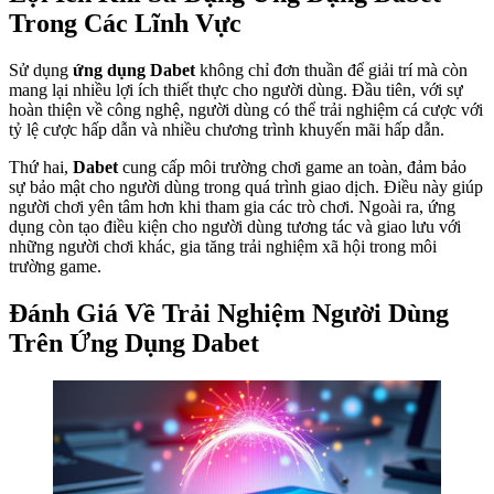
Trong Các Lĩnh Vực
Sử dụng
ứng dụng Dabet
không chỉ đơn thuần để giải trí mà còn
mang lại nhiều lợi ích thiết thực cho người dùng. Đầu tiên, với sự
hoàn thiện về công nghệ, người dùng có thể trải nghiệm cá cược với
tỷ lệ cược hấp dẫn và nhiều chương trình khuyến mãi hấp dẫn.
Thứ hai,
Dabet
cung cấp môi trường chơi game an toàn, đảm bảo
sự bảo mật cho người dùng trong quá trình giao dịch. Điều này giúp
người chơi yên tâm hơn khi tham gia các trò chơi. Ngoài ra, ứng
dụng còn tạo điều kiện cho người dùng tương tác và giao lưu với
những người chơi khác, gia tăng trải nghiệm xã hội trong môi
trường game.
Đánh Giá Về Trải Nghiệm Người Dùng
Trên Ứng Dụng
Dabet