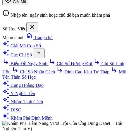
Giải Mã
info
Nhập tên, ngày sinh hoặc chủ đề bạn muốn khám phá
close
Số Học Việt
home
Menu chính
Trang chủ
auto_awesome
Giải Mã Con Số
auto_awesome
expand_more
Các Chỉ Số
subdirectory_arrow_right
subdirectory_arrow_right
subdirectory_arrow_right
Biểu Đồ Ngày Sinh
Chỉ Số Đường Đời
Chỉ Số Linh
subdirectory_arrow_right
subdirectory_arrow_right
subdirectory_arrow_right
Hồn
Chỉ Số Nhân Cách
Đỉnh Cao Kim Tự Tháp
Mũi
Tên Thần Số Học
auto_awesome
Cung Hoàng Đạo
auto_awesome
Ý Nghĩa Tên
auto_awesome
Nhóm Tính Cách
auto_awesome
DISC
auto_awesome
Khám Phá Định Mệnh