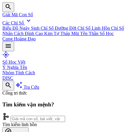
search
Giải Mã Con Số
expand_more
Các Chỉ Số
Biểu Đồ Ngày Sinh
Chỉ Số Đường Đời
Chỉ Số Linh Hồn
Chỉ Số
Nhân Cách
Đỉnh Cao Kim Tự Tháp
Mũi Tên Thần Số Học
Cung Hoàng Đạo
menu
flare
Số Học Việt
Ý Nghĩa Tên
Nhóm Tính Cách
DISC
search
auto_awesome
Tra Cứu
Cổng tri thức
Tìm kiếm vận mệnh?
schema
Tìm kiếm linh hồn
explore