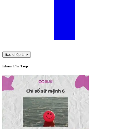
Sao chép Link
Khám Phá Tiếp