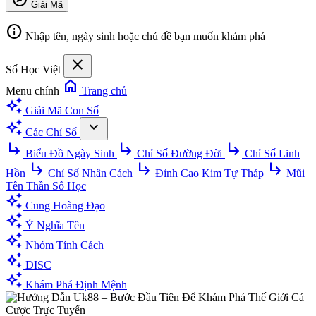
Giải Mã
info
Nhập tên, ngày sinh hoặc chủ đề bạn muốn khám phá
close
Số Học Việt
home
Menu chính
Trang chủ
auto_awesome
Giải Mã Con Số
auto_awesome
expand_more
Các Chỉ Số
subdirectory_arrow_right
subdirectory_arrow_right
subdirectory_arrow_right
Biểu Đồ Ngày Sinh
Chỉ Số Đường Đời
Chỉ Số Linh
subdirectory_arrow_right
subdirectory_arrow_right
subdirectory_arrow_right
Hồn
Chỉ Số Nhân Cách
Đỉnh Cao Kim Tự Tháp
Mũi
Tên Thần Số Học
auto_awesome
Cung Hoàng Đạo
auto_awesome
Ý Nghĩa Tên
auto_awesome
Nhóm Tính Cách
auto_awesome
DISC
auto_awesome
Khám Phá Định Mệnh