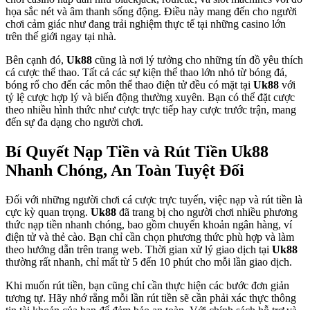
họa sắc nét và âm thanh sống động. Điều này mang đến cho người
chơi cảm giác như đang trải nghiệm thực tế tại những casino lớn
trên thế giới ngay tại nhà.
Bên cạnh đó,
Uk88
cũng là nơi lý tưởng cho những tín đồ yêu thích
cá cược thể thao. Tất cả các sự kiện thể thao lớn nhỏ từ bóng đá,
bóng rổ cho đến các môn thể thao điện tử đều có mặt tại
Uk88
với
tỷ lệ cược hợp lý và biến động thường xuyên. Bạn có thể đặt cược
theo nhiều hình thức như cược trực tiếp hay cược trước trận, mang
đến sự đa dạng cho người chơi.
Bí Quyết Nạp Tiền và Rút Tiền
Uk88
Nhanh Chóng, An Toàn Tuyệt Đối
Đối với những người chơi cá cược trực tuyến, việc nạp và rút tiền là
cực kỳ quan trọng.
Uk88
đã trang bị cho người chơi nhiều phương
thức nạp tiền nhanh chóng, bao gồm chuyển khoản ngân hàng, ví
điện tử và thẻ cào. Bạn chỉ cần chọn phương thức phù hợp và làm
theo hướng dẫn trên trang web. Thời gian xử lý giao dịch tại
Uk88
thường rất nhanh, chỉ mất từ 5 đến 10 phút cho mỗi lần giao dịch.
Khi muốn rút tiền, bạn cũng chỉ cần thực hiện các bước đơn giản
tương tự. Hãy nhớ rằng mỗi lần rút tiền sẽ cần phải xác thực thông