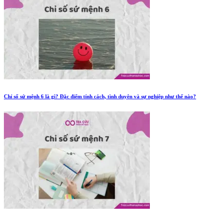
Chỉ số sứ mệnh 6 là gì? Đặc điểm tính cách, tình duyên và sự nghiệp như thế nào?