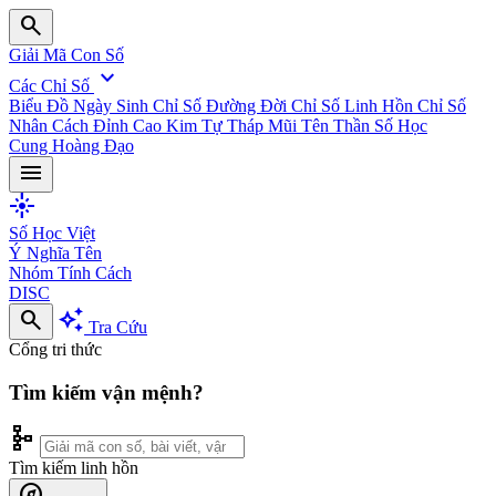
search
Giải Mã Con Số
expand_more
Các Chỉ Số
Biểu Đồ Ngày Sinh
Chỉ Số Đường Đời
Chỉ Số Linh Hồn
Chỉ Số
Nhân Cách
Đỉnh Cao Kim Tự Tháp
Mũi Tên Thần Số Học
Cung Hoàng Đạo
menu
flare
Số Học Việt
Ý Nghĩa Tên
Nhóm Tính Cách
DISC
search
auto_awesome
Tra Cứu
Cổng tri thức
Tìm kiếm vận mệnh?
schema
Tìm kiếm linh hồn
explore