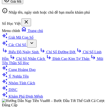
Giải Mã
info
Nhập tên, ngày sinh hoặc chủ đề bạn muốn khám phá
close
Số Học Việt
home
Menu chính
Trang chủ
auto_awesome
Giải Mã Con Số
auto_awesome
expand_more
Các Chỉ Số
subdirectory_arrow_right
subdirectory_arrow_right
subdirectory_arrow_right
Biểu Đồ Ngày Sinh
Chỉ Số Đường Đời
Chỉ Số Linh
subdirectory_arrow_right
subdirectory_arrow_right
subdirectory_arrow_right
Hồn
Chỉ Số Nhân Cách
Đỉnh Cao Kim Tự Tháp
Mũi
Tên Thần Số Học
auto_awesome
Cung Hoàng Đạo
auto_awesome
Ý Nghĩa Tên
auto_awesome
Nhóm Tính Cách
auto_awesome
DISC
auto_awesome
Khám Phá Định Mệnh