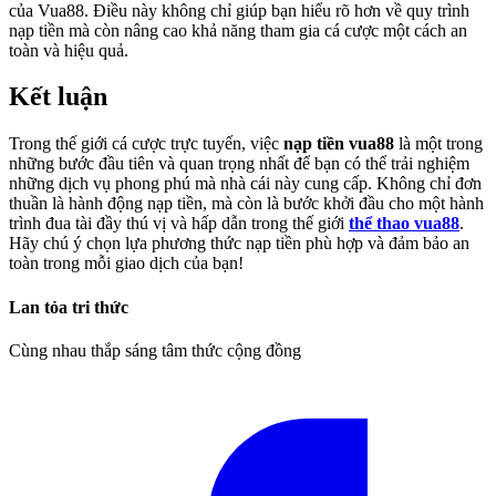
của Vua88. Điều này không chỉ giúp bạn hiểu rõ hơn về quy trình
nạp tiền mà còn nâng cao khả năng tham gia cá cược một cách an
toàn và hiệu quả.
Kết luận
Trong thế giới cá cược trực tuyến, việc
nạp tiền vua88
là một trong
những bước đầu tiên và quan trọng nhất để bạn có thể trải nghiệm
những dịch vụ phong phú mà nhà cái này cung cấp. Không chỉ đơn
thuần là hành động nạp tiền, mà còn là bước khởi đầu cho một hành
trình đua tài đầy thú vị và hấp dẫn trong thế giới
thể thao vua88
.
Hãy chú ý chọn lựa phương thức nạp tiền phù hợp và đảm bảo an
toàn trong mỗi giao dịch của bạn!
Lan tỏa tri thức
Cùng nhau thắp sáng tâm thức cộng đồng