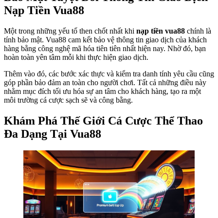
Nạp Tiền Vua88
Một trong những yếu tố then chốt nhất khi
nạp tiền vua88
chính là
tính bảo mật. Vua88 cam kết bảo vệ thông tin giao dịch của khách
hàng bằng công nghệ mã hóa tiên tiên nhất hiện nay. Nhờ đó, bạn
hoàn toàn yên tâm mỗi khi thực hiện giao dịch.
Thêm vào đó, các bước xác thực và kiểm tra danh tính yêu cầu cũng
góp phần bảo đảm an toàn cho người chơi. Tất cả những điều này
nhằm mục đích tối ưu hóa sự an tâm cho khách hàng, tạo ra một
môi trường cá cược sạch sẽ và công bằng.
Khám Phá Thế Giới Cá Cược Thể Thao
Đa Dạng Tại Vua88