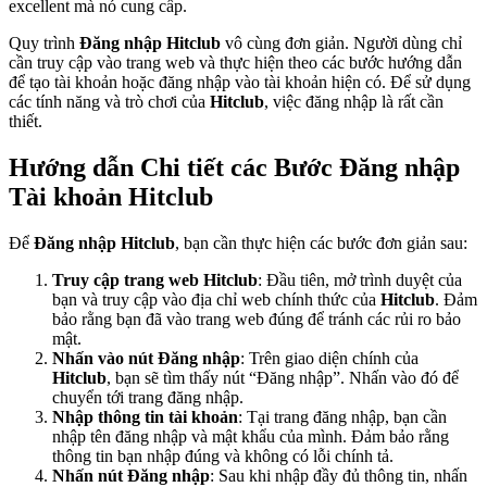
excellent mà nó cung cấp.
Quy trình
Đăng nhập Hitclub
vô cùng đơn giản. Người dùng chỉ
cần truy cập vào trang web và thực hiện theo các bước hướng dẫn
để tạo tài khoản hoặc đăng nhập vào tài khoản hiện có. Để sử dụng
các tính năng và trò chơi của
Hitclub
, việc đăng nhập là rất cần
thiết.
Hướng dẫn Chi tiết các Bước Đăng nhập
Tài khoản
Hitclub
Để
Đăng nhập Hitclub
, bạn cần thực hiện các bước đơn giản sau:
Truy cập trang web Hitclub
: Đầu tiên, mở trình duyệt của
bạn và truy cập vào địa chỉ web chính thức của
Hitclub
. Đảm
bảo rằng bạn đã vào trang web đúng để tránh các rủi ro bảo
mật.
Nhấn vào nút Đăng nhập
: Trên giao diện chính của
Hitclub
, bạn sẽ tìm thấy nút “Đăng nhập”. Nhấn vào đó để
chuyển tới trang đăng nhập.
Nhập thông tin tài khoản
: Tại trang đăng nhập, bạn cần
nhập tên đăng nhập và mật khẩu của mình. Đảm bảo rằng
thông tin bạn nhập đúng và không có lỗi chính tả.
Nhấn nút Đăng nhập
: Sau khi nhập đầy đủ thông tin, nhấn