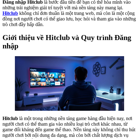
Đăng nhập Hitclub
là bước đầu tiên để bạn có thể hòa mình vào
những trải nghiệm giải trí tuyệt vời mà nền tảng này mang lại.
Hitclub
không chỉ đơn thuần là một trang web, mà còn là một cộng
đồng nơi người chơi có thể giao lưu, học hỏi và tham gia vào những
trò chơi đầy hấp dẫn.
Giới thiệu về
Hitclub
và Quy trình Đăng
nhập
Hitclub
là một trong những nền tảng game hàng đầu hiện nay, nơi
người chơi có thể tham gia vào nhiều loại trò chơi khác nhau, từ
game đối kháng đến game thể thao. Nền tảng này không chỉ thu hút
người chơi bởi nội dung đa dạng, mà còn bởi chất lượng dịch vụ