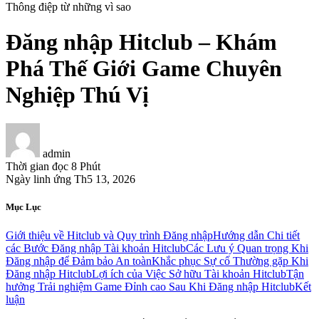
Thông điệp từ những vì sao
Đăng nhập Hitclub – Khám
Phá Thế Giới Game Chuyên
Nghiệp Thú Vị
admin
Thời gian đọc
8 Phút
Ngày linh ứng
Th5 13, 2026
Mục Lục
Giới thiệu về Hitclub và Quy trình Đăng nhập
Hướng dẫn Chi tiết
các Bước Đăng nhập Tài khoản Hitclub
Các Lưu ý Quan trọng Khi
Đăng nhập để Đảm bảo An toàn
Khắc phục Sự cố Thường gặp Khi
Đăng nhập Hitclub
Lợi ích của Việc Sở hữu Tài khoản Hitclub
Tận
hưởng Trải nghiệm Game Đỉnh cao Sau Khi Đăng nhập Hitclub
Kết
luận