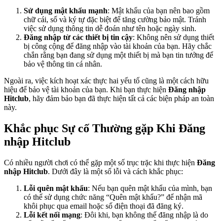
Sử dụng mật khẩu mạnh
: Mật khẩu của bạn nên bao gồm
chữ cái, số và ký tự đặc biệt để tăng cường bảo mật. Tránh
việc sử dụng thông tin dễ đoán như tên hoặc ngày sinh.
Đăng nhập từ các thiết bị tin cậy
: Không nên sử dụng thiết
bị công cộng để đăng nhập vào tài khoản của bạn. Hãy chắc
chắn rằng bạn đang sử dụng một thiết bị mà bạn tin tưởng để
bảo vệ thông tin cá nhân.
Ngoài ra, việc kích hoạt xác thực hai yếu tố cũng là một cách hữu
hiệu để bảo vệ tài khoản của bạn. Khi bạn thực hiện
Đăng nhập
Hitclub
, hãy đảm bảo bạn đã thực hiện tất cả các biện pháp an toàn
này.
Khắc phục Sự cố Thường gặp Khi
Đăng
nhập Hitclub
Có nhiều người chơi có thể gặp một số trục trặc khi thực hiện
Đăng
nhập Hitclub
. Dưới đây là một số lỗi và cách khắc phục:
Lỗi quên mật khẩu
: Nếu bạn quên mật khẩu của mình, bạn
có thể sử dụng chức năng “Quên mật khẩu?” để nhận mã
khôi phục qua email hoặc số điện thoại đã đăng ký.
Lỗi kết nối mạng
: Đôi khi, bạn không thể đăng nhập là do