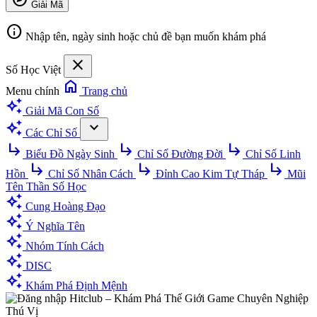
Giải Mã
info
Nhập tên, ngày sinh hoặc chủ đề bạn muốn khám phá
close
Số Học Việt
home
Menu chính
Trang chủ
auto_awesome
Giải Mã Con Số
auto_awesome
expand_more
Các Chỉ Số
subdirectory_arrow_right
subdirectory_arrow_right
subdirectory_arrow_right
Biểu Đồ Ngày Sinh
Chỉ Số Đường Đời
Chỉ Số Linh
subdirectory_arrow_right
subdirectory_arrow_right
subdirectory_arrow_right
Hồn
Chỉ Số Nhân Cách
Đỉnh Cao Kim Tự Tháp
Mũi
Tên Thần Số Học
auto_awesome
Cung Hoàng Đạo
auto_awesome
Ý Nghĩa Tên
auto_awesome
Nhóm Tính Cách
auto_awesome
DISC
auto_awesome
Khám Phá Định Mệnh