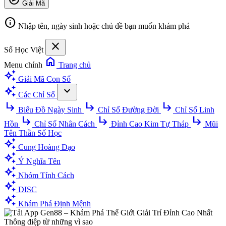
Giải Mã
info
Nhập tên, ngày sinh hoặc chủ đề bạn muốn khám phá
close
Số Học Việt
home
Menu chính
Trang chủ
auto_awesome
Giải Mã Con Số
auto_awesome
expand_more
Các Chỉ Số
subdirectory_arrow_right
subdirectory_arrow_right
subdirectory_arrow_right
Biểu Đồ Ngày Sinh
Chỉ Số Đường Đời
Chỉ Số Linh
subdirectory_arrow_right
subdirectory_arrow_right
subdirectory_arrow_right
Hồn
Chỉ Số Nhân Cách
Đỉnh Cao Kim Tự Tháp
Mũi
Tên Thần Số Học
auto_awesome
Cung Hoàng Đạo
auto_awesome
Ý Nghĩa Tên
auto_awesome
Nhóm Tính Cách
auto_awesome
DISC
auto_awesome
Khám Phá Định Mệnh
Thông điệp từ những vì sao