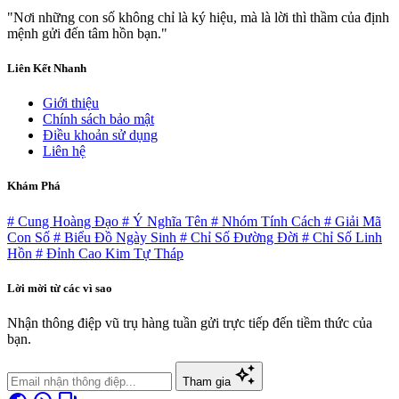
"Nơi những con số không chỉ là ký hiệu, mà là lời thì thầm của định
mệnh gửi đến tâm hồn bạn."
Liên Kết Nhanh
Giới thiệu
Chính sách bảo mật
Điều khoản sử dụng
Liên hệ
Khám Phá
# Cung Hoàng Đạo
# Ý Nghĩa Tên
# Nhóm Tính Cách
# Giải Mã
Con Số
# Biểu Đồ Ngày Sinh
# Chỉ Số Đường Đời
# Chỉ Số Linh
Hồn
# Đỉnh Cao Kim Tự Tháp
Lời mời từ các vì sao
Nhận thông điệp vũ trụ hàng tuần gửi trực tiếp đến tiềm thức của
bạn.
auto_awesome
Tham gia