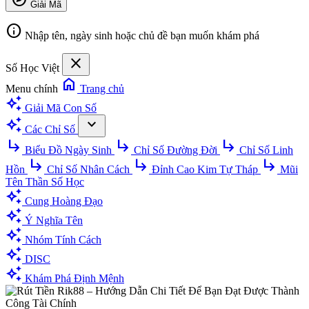
Giải Mã
info
Nhập tên, ngày sinh hoặc chủ đề bạn muốn khám phá
close
Số Học Việt
home
Menu chính
Trang chủ
auto_awesome
Giải Mã Con Số
auto_awesome
expand_more
Các Chỉ Số
subdirectory_arrow_right
subdirectory_arrow_right
subdirectory_arrow_right
Biểu Đồ Ngày Sinh
Chỉ Số Đường Đời
Chỉ Số Linh
subdirectory_arrow_right
subdirectory_arrow_right
subdirectory_arrow_right
Hồn
Chỉ Số Nhân Cách
Đỉnh Cao Kim Tự Tháp
Mũi
Tên Thần Số Học
auto_awesome
Cung Hoàng Đạo
auto_awesome
Ý Nghĩa Tên
auto_awesome
Nhóm Tính Cách
auto_awesome
DISC
auto_awesome
Khám Phá Định Mệnh