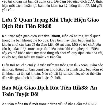
vào tài khoản mà bạn đã cung cấp. Để đảm bảo giao dịch được thực
hiện một cách thuận lợi, bạn nên kiểm tra kỹ thông tin trước khi gửi
yêu cầu.
Lưu Ý Quan Trọng Khi Thực Hiện Giao
Dịch Rút Tiền Rik88
Khi thực hiện giao dịch
rút tiền Rik88
, luôn có những lưu ý quan
trọng mà bạn không thể bỏ qua. Đầu tiên, hãy đảm bảo rằng tài
khoản chơi của bạn đã đủ điều kiện để rút tiền. Một số trò chơi yêu
cầu bạn đạt được mức cược tối thiểu trước khi cho phép rút. Điều
này có thể khác nhau tùy theo từng trò chơi và quy định của nhà cái,
vì vậy hãy tìm hiểu kỹ trước khi bắt đầu.
Điều thứ hai cần chú ý là việc kiểm tra thông tin tài khoản. Đảm bảo
rằng các thông tin bạn cung cấp cho Rik88 là chính xác, bao gồm số
tài khoản và tên tài khoản. Nếu có bất kỳ sai sót nào, nó có thể dẫn
đến việc giao dịch bị hoãn hoặc từ chối.
Bảo Mật Giao Dịch Rút Tiền Rik88: An
Toàn Tuyệt Đối
An toàn thông tin là một trong những yếu tố hàng đầu mà Rik88