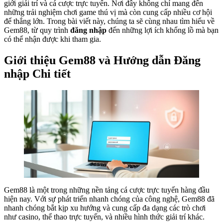
giới giải trí và cá cược trực tuyến. Nơi đây không chỉ mang đến
những trải nghiệm chơi game thú vị mà còn cung cấp nhiều cơ hội
để thắng lớn. Trong bài viết này, chúng ta sẽ cùng nhau tìm hiểu về
Gem88, từ quy trình
đăng nhập
đến những lợi ích khổng lồ mà bạn
có thể nhận được khi tham gia.
Giới thiệu Gem88 và Hướng dẫn Đăng
nhập Chi tiết
Gem88 là một trong những nền tảng cá cược trực tuyến hàng đầu
hiện nay. Với sự phát triển nhanh chóng của công nghệ, Gem88 đã
nhanh chóng bắt kịp xu hướng và cung cấp đa dạng các trò chơi
như casino, thể thao trực tuyến, và nhiều hình thức giải trí khác.