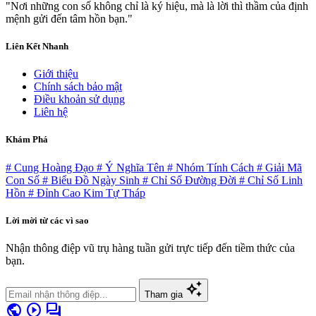
"Nơi những con số không chỉ là ký hiệu, mà là lời thì thầm của định
mệnh gửi đến tâm hồn bạn."
Liên Kết Nhanh
Giới thiệu
Chính sách bảo mật
Điều khoản sử dụng
Liên hệ
Khám Phá
# Cung Hoàng Đạo
# Ý Nghĩa Tên
# Nhóm Tính Cách
# Giải Mã
Con Số
# Biểu Đồ Ngày Sinh
# Chỉ Số Đường Đời
# Chỉ Số Linh
Hồn
# Đỉnh Cao Kim Tự Tháp
Lời mời từ các vì sao
Nhận thông điệp vũ trụ hàng tuần gửi trực tiếp đến tiềm thức của
bạn.
auto_awesome
Tham gia
public
play_circle
forum