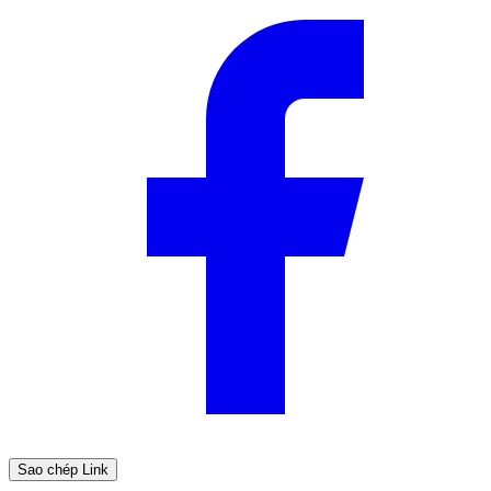
Sao chép Link