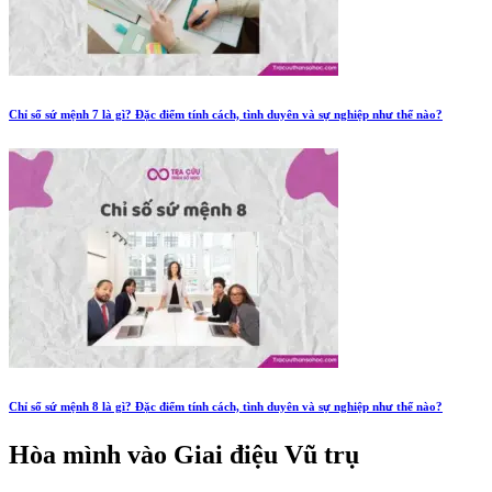
Chỉ số sứ mệnh 7 là gì? Đặc điểm tính cách, tình duyên và sự nghiệp như thế nào?
Chỉ số sứ mệnh 8 là gì? Đặc điểm tính cách, tình duyên và sự nghiệp như thế nào?
Hòa mình vào
Giai điệu Vũ trụ