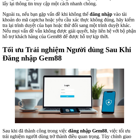
lấy lại thông tin truy cập một cách nhanh chóng.
Ngoài ra, nếu bạn gặp vấn đề khi không thể
đăng nhập
vào tài
khoản do mã captcha hoặc yêu cầu xác thực không đúng, hãy kiểm
tra lại trình duyệt của bạn hoặc thử đổi sang một trình duyệt khác.
Nếu mọi vấn đề vẫn không được giải quyết, hãy liên hệ với bộ phận
hỗ trợ khách hàng của Gem88 để được hỗ trợ kịp thời.
Tối ưu Trải nghiệm Người dùng Sau Khi
Đăng nhập Gem88
Sau khi đã thành công trong việc
đăng nhập Gem88
, việc tối ưu
trải nghiệm người dùng trở thành điều quan trọng. Tùy chỉnh giao