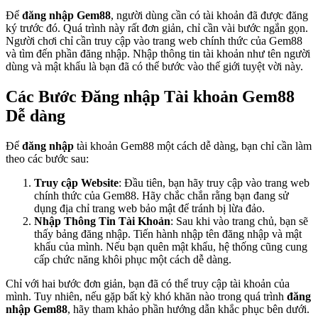
Để
đăng nhập Gem88
, người dùng cần có tài khoản đã được đăng
ký trước đó. Quá trình này rất đơn giản, chỉ cần vài bước ngắn gọn.
Người chơi chỉ cần truy cập vào trang web chính thức của Gem88
và tìm đến phần đăng nhập. Nhập thông tin tài khoản như tên người
dùng và mật khẩu là bạn đã có thể bước vào thế giới tuyệt vời này.
Các Bước Đăng nhập Tài khoản Gem88
Dễ dàng
Để
đăng nhập
tài khoản Gem88 một cách dễ dàng, bạn chỉ cần làm
theo các bước sau:
Truy cập Website
: Đầu tiên, bạn hãy truy cập vào trang web
chính thức của Gem88. Hãy chắc chắn rằng bạn đang sử
dụng địa chỉ trang web bảo mật để tránh bị lừa đảo.
Nhập Thông Tin Tài Khoản
: Sau khi vào trang chủ, bạn sẽ
thấy bảng đăng nhập. Tiến hành nhập tên đăng nhập và mật
khẩu của mình. Nếu bạn quên mật khẩu, hệ thống cũng cung
cấp chức năng khôi phục một cách dễ dàng.
Chỉ với hai bước đơn giản, bạn đã có thể truy cập tài khoản của
mình. Tuy nhiên, nếu gặp bất kỳ khó khăn nào trong quá trình
đăng
nhập Gem88
, hãy tham khảo phần hướng dẫn khắc phục bên dưới.