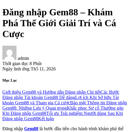
Đăng nhập Gem88 – Khám
Phá Thế Giới Giải Trí và Cá
Cược
admin
Thời gian đọc
8 Phút
Ngày linh ứng
Th5 11, 2026
Mục Lục
Giới thiệu Gem88 và Hướng dẫn Đăng nhập Chi tiết
Các Bước
Đăng nhập Tài khoản Gem88 Dễ dàng
Lợi ích Khi Sở hữu Tài
khoản Gem88 và Tham gia Cá cược
Bảo mật Thông tin Đăng nhập
Gem88: Những Lưu ý Quan trọng
Khắc phục Sự cố Thường gặp
Khi Đăng nhập Gem88
Tối ưu Trải nghiệm Người dùng Sau Khi
Đăng nhập Gem88
Kết luận
Đăng nhập
Gem88
là bước đầu tiên cho hành trình khám phá thế