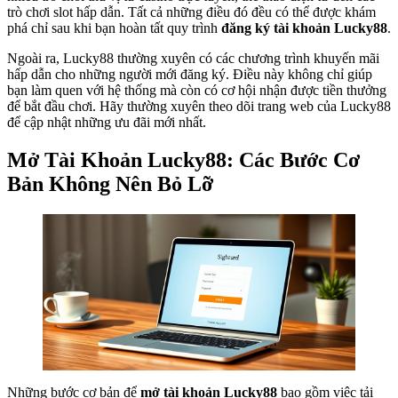
trò chơi slot hấp dẫn. Tất cả những điều đó đều có thể được khám
phá chỉ sau khi bạn hoàn tất quy trình
đăng ký tài khoản Lucky88
.
Ngoài ra, Lucky88 thường xuyên có các chương trình khuyến mãi
hấp dẫn cho những người mới đăng ký. Điều này không chỉ giúp
bạn làm quen với hệ thống mà còn có cơ hội nhận được tiền thưởng
để bắt đầu chơi. Hãy thường xuyên theo dõi trang web của Lucky88
để cập nhật những ưu đãi mới nhất.
Mở Tài Khoản Lucky88: Các Bước Cơ
Bản Không Nên Bỏ Lỡ
Những bước cơ bản để
mở tài khoản Lucky88
bao gồm việc tải