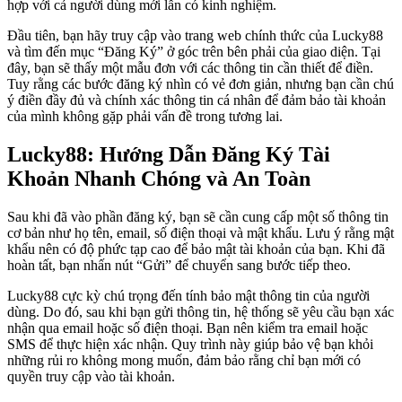
hợp với cả người dùng mới lẫn có kinh nghiệm.
Đầu tiên, bạn hãy truy cập vào trang web chính thức của Lucky88
và tìm đến mục “Đăng Ký” ở góc trên bên phải của giao diện. Tại
đây, bạn sẽ thấy một mẫu đơn với các thông tin cần thiết để điền.
Tuy rằng các bước đăng ký nhìn có vẻ đơn giản, nhưng bạn cần chú
ý điền đầy đủ và chính xác thông tin cá nhân để đảm bảo tài khoản
của mình không gặp phải vấn đề trong tương lai.
Lucky88: Hướng Dẫn Đăng Ký Tài
Khoản Nhanh Chóng và An Toàn
Sau khi đã vào phần đăng ký, bạn sẽ cần cung cấp một số thông tin
cơ bản như họ tên, email, số điện thoại và mật khẩu. Lưu ý rằng mật
khẩu nên có độ phức tạp cao để bảo mật tài khoản của bạn. Khi đã
hoàn tất, bạn nhấn nút “Gửi” để chuyển sang bước tiếp theo.
Lucky88 cực kỳ chú trọng đến tính bảo mật thông tin của người
dùng. Do đó, sau khi bạn gửi thông tin, hệ thống sẽ yêu cầu bạn xác
nhận qua email hoặc số điện thoại. Bạn nên kiểm tra email hoặc
SMS để thực hiện xác nhận. Quy trình này giúp bảo vệ bạn khỏi
những rủi ro không mong muốn, đảm bảo rằng chỉ bạn mới có
quyền truy cập vào tài khoản.