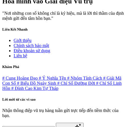
Hòa mình vào
Giai điệu Vũ trụ
"Nơi những con số không chỉ là ký hiệu, mà là lời thì thầm của định
mệnh gửi đến tâm hồn bạn."
Liên Kết Nhanh
Giới thiệu
Chính sách bảo mật
Điều khoản sử dụng
Liên hệ
Khám Phá
# Cung Hoàng Đạo
# Ý Nghĩa Tên
# Nhóm Tính Cách
# Giải Mã
Con Số
# Biểu Đồ Ngày Sinh
# Chỉ Số Đường Đời
# Chỉ Số Linh
Hồn
# Đỉnh Cao Kim Tự Tháp
Lời mời từ các vì sao
Nhận thông điệp vũ trụ hàng tuần gửi trực tiếp đến tiềm thức của
bạn.
auto_awesome