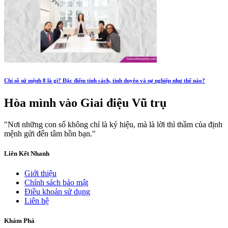
Chỉ số sứ mệnh 8 là gì? Đặc điểm tính cách, tình duyên và sự nghiệp như thế nào?
Hòa mình vào
Giai điệu Vũ trụ
"Nơi những con số không chỉ là ký hiệu, mà là lời thì thầm của định
mệnh gửi đến tâm hồn bạn."
Liên Kết Nhanh
Giới thiệu
Chính sách bảo mật
Điều khoản sử dụng
Liên hệ
Khám Phá