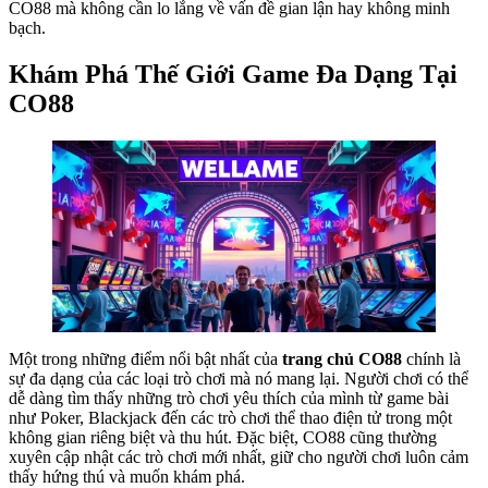
CO88 mà không cần lo lắng về vấn đề gian lận hay không minh
bạch.
Khám Phá Thế Giới Game Đa Dạng Tại
CO88
Một trong những điểm nổi bật nhất của
trang chủ CO88
chính là
sự đa dạng của các loại trò chơi mà nó mang lại. Người chơi có thể
dễ dàng tìm thấy những trò chơi yêu thích của mình từ game bài
như Poker, Blackjack đến các trò chơi thể thao điện tử trong một
không gian riêng biệt và thu hút. Đặc biệt, CO88 cũng thường
xuyên cập nhật các trò chơi mới nhất, giữ cho người chơi luôn cảm
thấy hứng thú và muốn khám phá.