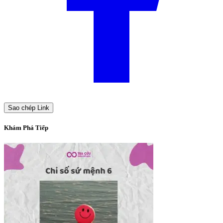
Sao chép Link
Khám Phá Tiếp