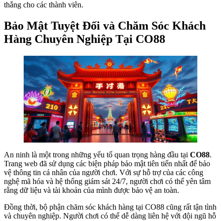
thắng cho các thành viên.
Bảo Mật Tuyệt Đối và Chăm Sóc Khách
Hàng Chuyên Nghiệp Tại CO88
An ninh là một trong những yếu tố quan trọng hàng đầu tại
CO88
.
Trang web đã sử dụng các biện pháp bảo mật tiên tiến nhất để bảo
vệ thông tin cá nhân của người chơi. Với sự hỗ trợ của các công
nghệ mã hóa và hệ thống giám sát 24/7, người chơi có thể yên tâm
rằng dữ liệu và tài khoản của mình được bảo vệ an toàn.
Đồng thời, bộ phận chăm sóc khách hàng tại CO88 cũng rất tận tình
và chuyên nghiệp. Người chơi có thể dễ dàng liên hệ với đội ngũ hỗ