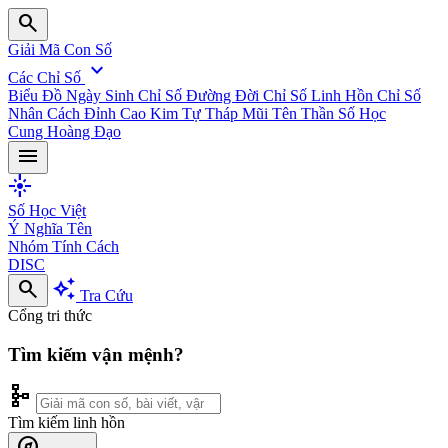
search
Giải Mã Con Số
expand_more
Các Chỉ Số
Biểu Đồ Ngày Sinh
Chỉ Số Đường Đời
Chỉ Số Linh Hồn
Chỉ Số
Nhân Cách
Đỉnh Cao Kim Tự Tháp
Mũi Tên Thần Số Học
Cung Hoàng Đạo
menu
flare
Số Học Việt
Ý Nghĩa Tên
Nhóm Tính Cách
DISC
search
auto_awesome
Tra Cứu
Cổng tri thức
Tìm kiếm vận mệnh?
schema
Tìm kiếm linh hồn
explore