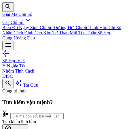
search
Giải Mã Con Số
expand_more
Các Chỉ Số
Biểu Đồ Ngày Sinh
Chỉ Số Đường Đời
Chỉ Số Linh Hồn
Chỉ Số
Nhân Cách
Đỉnh Cao Kim Tự Tháp
Mũi Tên Thần Số Học
Cung Hoàng Đạo
menu
flare
Số Học Việt
Ý Nghĩa Tên
Nhóm Tính Cách
DISC
search
auto_awesome
Tra Cứu
Cổng tri thức
Tìm kiếm vận mệnh?
schema
Tìm kiếm linh hồn
explore