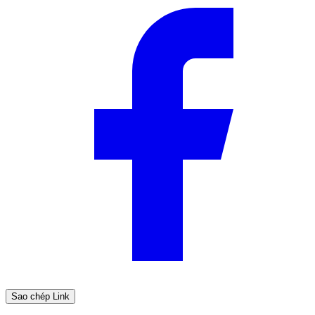
Sao chép Link