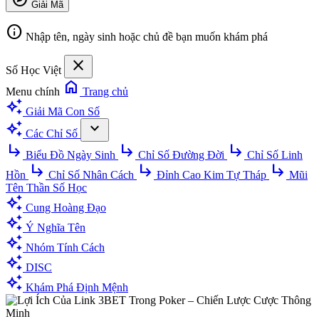
Giải Mã
info
Nhập tên, ngày sinh hoặc chủ đề bạn muốn khám phá
close
Số Học Việt
home
Menu chính
Trang chủ
auto_awesome
Giải Mã Con Số
auto_awesome
expand_more
Các Chỉ Số
subdirectory_arrow_right
subdirectory_arrow_right
subdirectory_arrow_right
Biểu Đồ Ngày Sinh
Chỉ Số Đường Đời
Chỉ Số Linh
subdirectory_arrow_right
subdirectory_arrow_right
subdirectory_arrow_right
Hồn
Chỉ Số Nhân Cách
Đỉnh Cao Kim Tự Tháp
Mũi
Tên Thần Số Học
auto_awesome
Cung Hoàng Đạo
auto_awesome
Ý Nghĩa Tên
auto_awesome
Nhóm Tính Cách
auto_awesome
DISC
auto_awesome
Khám Phá Định Mệnh