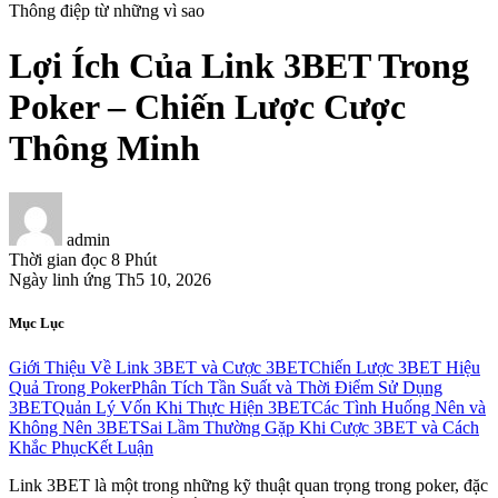
Thông điệp từ những vì sao
Lợi Ích Của Link 3BET Trong
Poker – Chiến Lược Cược
Thông Minh
admin
Thời gian đọc
8 Phút
Ngày linh ứng
Th5 10, 2026
Mục Lục
Giới Thiệu Về Link 3BET và Cược 3BET
Chiến Lược 3BET Hiệu
Quả Trong Poker
Phân Tích Tần Suất và Thời Điểm Sử Dụng
3BET
Quản Lý Vốn Khi Thực Hiện 3BET
Các Tình Huống Nên và
Không Nên 3BET
Sai Lầm Thường Gặp Khi Cược 3BET và Cách
Khắc Phục
Kết Luận
Link 3BET là một trong những kỹ thuật quan trọng trong poker, đặc