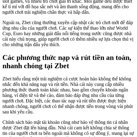
slot games, và nhiều trò chơi giải trí khác. Mỗi game đều được thiết
kế tỉ mỉ với đồ họa sắc nét và âm thanh sống động, mang đến cho
người chơi trải nghiệm chân thực và hấp dẫn.
Ngoài ra, Zbet cũng thường xuyên cập nhật các trò chơi mới để đáp
ứng nhu cầu của người chơi. Các sự kiện thể thao lớn như World
Cup, Euro hay những giải đấu nổi tiếng trong nước cũng được nhà
cái này chú trọng, giúp người chơi có thêm nhiều sự lựa chọn thú vị
cho những trận đấu yêu thích.
Các phương thức nạp và rút tiền an toàn,
nhanh chóng tại Zbet
Zbet hiểu rằng một trải nghiệm cá cược hoàn hảo không thể không
nhắc đến khả năng nạp và rút tiền. Nhà cái này cung cấp nhiều
phương thức thanh toán khác nhau, bao gồm chuyển khoản ngân
hàng, ví điện tử và thẻ cào, đảm bảo đáp ứng nhu cầu của từng
người chơi. Đặc biệt, các thao tác nạp và rút tiền được thực hiện
nhanh chóng, người chơi có thể nhận được tiền trong vòng vài phút
sau khi yêu cầu.
Chính sách bảo mật tài khoản cũng như bảo vệ thông tin cá nhân
được Zbet đặt lên hàng đầu. Nhà cái cam kết không chia sẻ thông
tin của người chơi ra bên ngoài mà không có sự đồng ý, mang lại sự