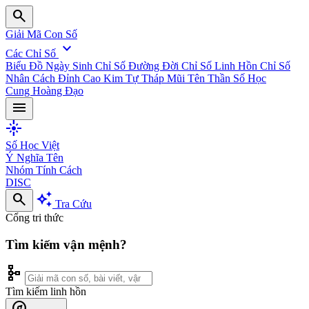
search
Giải Mã Con Số
expand_more
Các Chỉ Số
Biểu Đồ Ngày Sinh
Chỉ Số Đường Đời
Chỉ Số Linh Hồn
Chỉ Số
Nhân Cách
Đỉnh Cao Kim Tự Tháp
Mũi Tên Thần Số Học
Cung Hoàng Đạo
menu
flare
Số Học Việt
Ý Nghĩa Tên
Nhóm Tính Cách
DISC
search
auto_awesome
Tra Cứu
Cổng tri thức
Tìm kiếm vận mệnh?
schema
Tìm kiếm linh hồn
explore