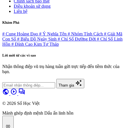
Chính sách bảo mật
Điều khoản sử dụng
Liên hệ
Khám Phá
# Cung Hoàng Đạo
# Ý Nghĩa Tên
# Nhóm Tính Cách
# Giải Mã
Con Số
# Biểu Đồ Ngày Sinh
# Chỉ Số Đường Đời
# Chỉ Số Linh
Hồn
# Đỉnh Cao Kim Tự Tháp
Lời mời từ các vì sao
Nhận thông điệp vũ trụ hàng tuần gửi trực tiếp đến tiềm thức của
bạn.
auto_awesome
Tham gia
public
play_circle
forum
© 2026 Số Học Việt
Mảnh ghép định mệnh
Dấu ấn linh hồn
00