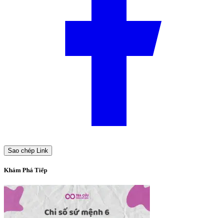
Sao chép Link
Khám Phá Tiếp