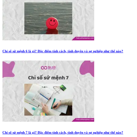
Chỉ số sứ mệnh 6 là gì? Đặc điểm tính cách, tình duyên và sự nghiệp như thế nào?
Chỉ số sứ mệnh 7 là gì? Đặc điểm tính cách, tình duyên và sự nghiệp như thế nào?