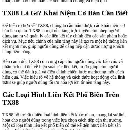
nhất, đảm bảo mọi thao tác đều nhanh chóng và hiệu quả.
TX88 Là Gì? Khái Niệm Cơ Bản Cần Biết
Để hiểu rõ hơn về
TX88
, chúng ta cần nắm được các khái niệm cơ
bản liên quan. TX88 là một nền tảng trực tuyến cho phép người
dùng tạo ra và quản lý các liên kết tùy chỉnh đến các sản phẩm hoặc
dịch vụ. Mục tiêu chính của nền tảng này là tạo ra một hệ thống liên
kết mạnh mẽ, giúp người dùng dễ dàng tiếp cận được lượng khách
hàng tiềm năng.
Bên cạnh đó, TX88 còn cung cấp cho người dùng các báo cáo và
phân tích chi tiết về hiệu suất các liên kết, từ đó giúp cho người
dùng có thể đánh giá và điều chỉnh chiến lược marketing một cách
hiệu quả. Việc hiểu rõ về hệ thống và cách thức hoạt động của
link
tx88
sẽ giúp người dùng tối ưu hóa lợi ích từ nền tảng này.
Các Loại Hình Liên Kết Phổ Biến Trên
TX88
TX88 hỗ trợ rất nhiều loại hình liên kết khác nhau, mang lại sự linh
hoạt cho người dùng trong việc lựa chọn cách tiếp cận thị trường.
Một số loại hình liên kết phổ biến có thể kể đến như: liên kết sản