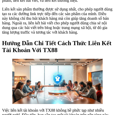
phẩm, liên kết bài viết, và liên kết thương hiệu.
Liên kết sản phẩm thường được sử dụng nhất, cho phép người dùng
tạo ra các đường link trực tiếp đến các sản phẩm của mình. Điều
này không chỉ thu hút khách hàng mà còn giúp tăng doanh số bán
hàng. Ngoài ra, liên kết bài viết cho phép người dùng chia sẻ nội
dung qua các bài viết trên blog hoặc trang mạng xã hội, từ đó gia
tăng lượng traffic và tương tác với khách hàng.
Hướng Dẫn Chi Tiết Cách Thức Liên Kết
Tài Khoản Với TX88
Việc liên kết tài khoản với TX88 không hề phức tạp như nhiều
người nghĩ. Đầu tiên, bạn cần tạo một tài khoản trên nền tảng này.