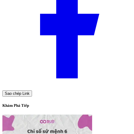
Sao chép Link
Khám Phá Tiếp