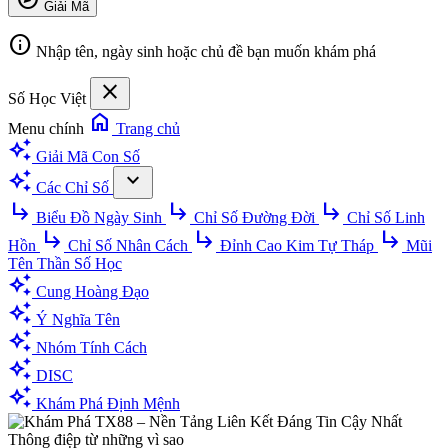
Giải Mã
info
Nhập tên, ngày sinh hoặc chủ đề bạn muốn khám phá
close
Số Học Việt
home
Menu chính
Trang chủ
auto_awesome
Giải Mã Con Số
auto_awesome
expand_more
Các Chỉ Số
subdirectory_arrow_right
subdirectory_arrow_right
subdirectory_arrow_right
Biểu Đồ Ngày Sinh
Chỉ Số Đường Đời
Chỉ Số Linh
subdirectory_arrow_right
subdirectory_arrow_right
subdirectory_arrow_right
Hồn
Chỉ Số Nhân Cách
Đỉnh Cao Kim Tự Tháp
Mũi
Tên Thần Số Học
auto_awesome
Cung Hoàng Đạo
auto_awesome
Ý Nghĩa Tên
auto_awesome
Nhóm Tính Cách
auto_awesome
DISC
auto_awesome
Khám Phá Định Mệnh
Thông điệp từ những vì sao