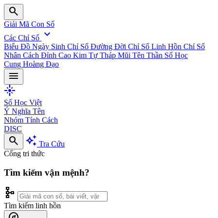
search
Giải Mã Con Số
expand_more
Các Chỉ Số
Biểu Đồ Ngày Sinh
Chỉ Số Đường Đời
Chỉ Số Linh Hồn
Chỉ Số
Nhân Cách
Đỉnh Cao Kim Tự Tháp
Mũi Tên Thần Số Học
Cung Hoàng Đạo
menu
flare
Số Học Việt
Ý Nghĩa Tên
Nhóm Tính Cách
DISC
search
auto_awesome
Tra Cứu
Cổng tri thức
Tìm kiếm vận mệnh?
schema
Tìm kiếm linh hồn
explore