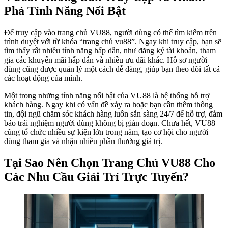
Phá Tính Năng Nổi Bật
Để truy cập vào trang chủ VU88, người dùng có thể tìm kiếm trên
trình duyệt với từ khóa “trang chủ vu88”. Ngay khi truy cập, bạn sẽ
tìm thấy rất nhiều tính năng hấp dẫn, như đăng ký tài khoản, tham
gia các khuyến mãi hấp dẫn và nhiều ưu đãi khác. Hồ sơ người
dùng cũng được quản lý một cách dễ dàng, giúp bạn theo dõi tất cả
các hoạt động của mình.
Một trong những tính năng nổi bật của VU88 là hệ thống hỗ trợ
khách hàng. Ngay khi có vấn đề xảy ra hoặc bạn cần thêm thông
tin, đội ngũ chăm sóc khách hàng luôn sẵn sàng 24/7 để hỗ trợ, đảm
bảo trải nghiệm người dùng không bị gián đoạn. Chưa hết, VU88
cũng tổ chức nhiều sự kiện lớn trong năm, tạo cơ hội cho người
dùng tham gia và nhận nhiều phần thưởng giá trị.
Tại Sao Nên Chọn Trang Chủ VU88 Cho
Các Nhu Cầu Giải Trí Trực Tuyến?