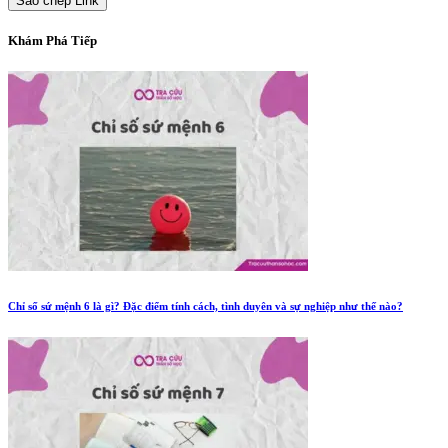
Sao chép Link
Khám Phá Tiếp
Chỉ số sứ mệnh 6 là gì? Đặc điểm tính cách, tình duyên và sự nghiệp như thế nào?