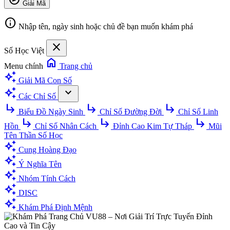
Giải Mã
info
Nhập tên, ngày sinh hoặc chủ đề bạn muốn khám phá
close
Số Học Việt
home
Menu chính
Trang chủ
auto_awesome
Giải Mã Con Số
auto_awesome
expand_more
Các Chỉ Số
subdirectory_arrow_right
subdirectory_arrow_right
subdirectory_arrow_right
Biểu Đồ Ngày Sinh
Chỉ Số Đường Đời
Chỉ Số Linh
subdirectory_arrow_right
subdirectory_arrow_right
subdirectory_arrow_right
Hồn
Chỉ Số Nhân Cách
Đỉnh Cao Kim Tự Tháp
Mũi
Tên Thần Số Học
auto_awesome
Cung Hoàng Đạo
auto_awesome
Ý Nghĩa Tên
auto_awesome
Nhóm Tính Cách
auto_awesome
DISC
auto_awesome
Khám Phá Định Mệnh