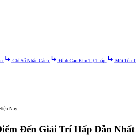
subdirectory_arrow_right
subdirectory_arrow_right
subdirectory_arrow_right
ồn
Chỉ Số Nhân Cách
Đỉnh Cao Kim Tự Tháp
Mũi Tên T
ểm Đến Giải Trí Hấp Dẫn Nhất