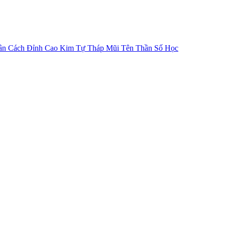
ân Cách
Đỉnh Cao Kim Tự Tháp
Mũi Tên Thần Số Học