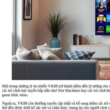
Một trong những lý do khiến VK88 trở thành điểm đến lý tưởng cho n
các trò chơi trực tuyến hấp dẫn như Slot Machines hay các trò chơi t
game khác nhau.
Ngoài ra, VK88 còn thường xuyên cập nhật và bổ sung thêm các trò 
thứ đều được thiết kế sắc nét và chân thực, mang lại cho người chơi