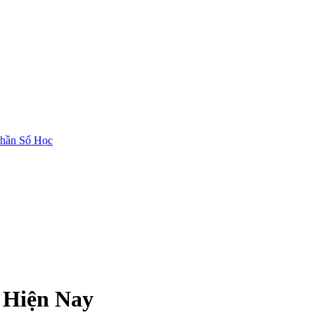
hần Số Học
 Hiện Nay