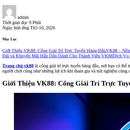
admin
Thời gian đọc
9 Phút
Ngày linh ứng
Th5 10, 2026
Mục Lục
Giới Thiệu VK88: Cổng Giải Trí Trực Tuyến Hàng Đầu
VK88 – Nền 
Đãi và Khuyến Mãi Hấp Dẫn Dành Cho Thành Viên VK88
Dịch Vụ
Trang chủ vk88
là cổng giải trí trực tuyến hàng đầu, nơi bạn có th
người chơi cũng như những lợi ích khi tham gia và trải nghiệm cùng c
Giới Thiệu VK88: Cổng Giải Trí Trực Tu