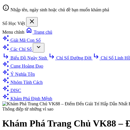
info
Nhập tên, ngày sinh hoặc chủ đề bạn muốn khám phá
close
Số Học Việt
home
Menu chính
Trang chủ
auto_awesome
Giải Mã Con Số
auto_awesome
expand_more
Các Chỉ Số
subdirectory_arrow_right
subdirectory_arrow_right
subdirectory_arrow_right
Biểu Đồ Ngày Sinh
Chỉ Số Đường Đời
Chỉ Số Linh H
auto_awesome
Cung Hoàng Đạo
auto_awesome
Ý Nghĩa Tên
auto_awesome
Nhóm Tính Cách
auto_awesome
DISC
auto_awesome
Khám Phá Định Mệnh
Thông điệp từ những vì sao
Khám Phá Trang Chủ VK88 – Đi