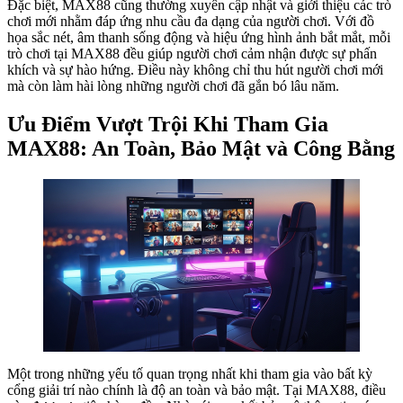
Đặc biệt, MAX88 cũng thường xuyên cập nhật và giới thiệu các trò
chơi mới nhằm đáp ứng nhu cầu đa dạng của người chơi. Với đồ
họa sắc nét, âm thanh sống động và hiệu ứng hình ảnh bắt mắt, mỗi
trò chơi tại MAX88 đều giúp người chơi cảm nhận được sự phấn
khích và sự hào hứng. Điều này không chỉ thu hút người chơi mới
mà còn làm hài lòng những người chơi đã gắn bó lâu năm.
Ưu Điểm Vượt Trội Khi Tham Gia
MAX88: An Toàn, Bảo Mật và Công Bằng
Một trong những yếu tố quan trọng nhất khi tham gia vào bất kỳ
cổng giải trí nào chính là độ an toàn và bảo mật. Tại MAX88, điều