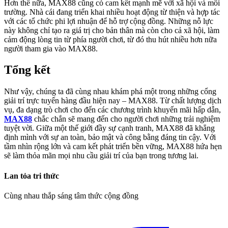
Hơn thế nữa, MAX88 cũng có cam kết mạnh mẽ với xã hội và môi
trường. Nhà cái đang triển khai nhiều hoạt động từ thiện và hợp tác
với các tổ chức phi lợi nhuận để hỗ trợ cộng đồng. Những nỗ lực
này không chỉ tạo ra giá trị cho bản thân mà còn cho cả xã hội, làm
cảm động lòng tin từ phía người chơi, từ đó thu hút nhiều hơn nữa
người tham gia vào MAX88.
Tổng kết
Như vậy, chúng ta đã cùng nhau khám phá một trong những cổng
giải trí trực tuyến hàng đầu hiện nay – MAX88. Từ chất lượng dịch
vụ, đa dạng trò chơi cho đến các chương trình khuyến mãi hấp dẫn,
MAX88
chắc chắn sẽ mang đến cho người chơi những trải nghiệm
tuyệt vời. Giữa một thế giới đầy sự cạnh tranh, MAX88 đã khẳng
định mình với sự an toàn, bảo mật và công bằng đáng tin cậy. Với
tầm nhìn rộng lớn và cam kết phát triển bền vững, MAX88 hứa hẹn
sẽ làm thỏa mãn mọi nhu cầu giải trí của bạn trong tương lai.
Lan tỏa tri thức
Cùng nhau thắp sáng tâm thức cộng đồng