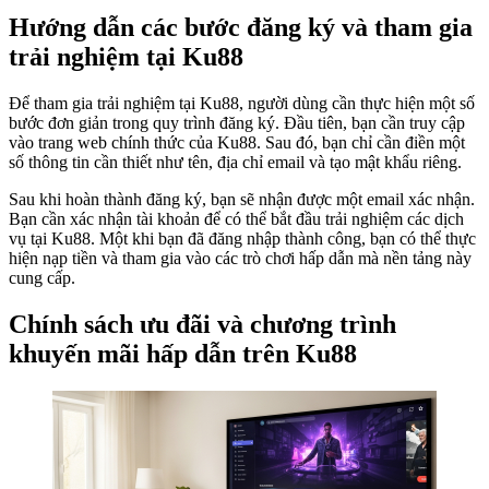
Hướng dẫn các bước đăng ký và tham gia
trải nghiệm tại Ku88
Để tham gia trải nghiệm tại Ku88, người dùng cần thực hiện một số
bước đơn giản trong quy trình đăng ký. Đầu tiên, bạn cần truy cập
vào trang web chính thức của Ku88. Sau đó, bạn chỉ cần điền một
số thông tin cần thiết như tên, địa chỉ email và tạo mật khẩu riêng.
Sau khi hoàn thành đăng ký, bạn sẽ nhận được một email xác nhận.
Bạn cần xác nhận tài khoản để có thể bắt đầu trải nghiệm các dịch
vụ tại Ku88. Một khi bạn đã đăng nhập thành công, bạn có thể thực
hiện nạp tiền và tham gia vào các trò chơi hấp dẫn mà nền tảng này
cung cấp.
Chính sách ưu đãi và chương trình
khuyến mãi hấp dẫn trên Ku88