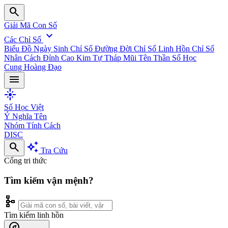
search
Giải Mã Con Số
expand_more
Các Chỉ Số
Biểu Đồ Ngày Sinh
Chỉ Số Đường Đời
Chỉ Số Linh Hồn
Chỉ Số
Nhân Cách
Đỉnh Cao Kim Tự Tháp
Mũi Tên Thần Số Học
Cung Hoàng Đạo
menu
flare
Số Học Việt
Ý Nghĩa Tên
Nhóm Tính Cách
DISC
search
auto_awesome
Tra Cứu
Cổng tri thức
Tìm kiếm vận mệnh?
schema
Tìm kiếm linh hồn
explore