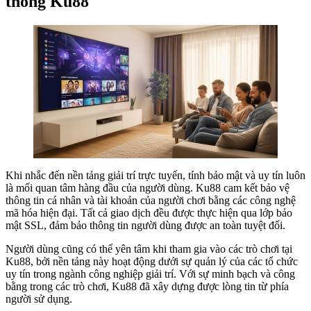
thống Ku88
Khi nhắc đến nền tảng giải trí trực tuyến, tính bảo mật và uy tín luôn
là mối quan tâm hàng đầu của người dùng. Ku88 cam kết bảo vệ
thông tin cá nhân và tài khoản của người chơi bằng các công nghệ
mã hóa hiện đại. Tất cả giao dịch đều được thực hiện qua lớp bảo
mật SSL, đảm bảo thông tin người dùng được an toàn tuyệt đối.
Người dùng cũng có thể yên tâm khi tham gia vào các trò chơi tại
Ku88, bởi nền tảng này hoạt động dưới sự quản lý của các tổ chức
uy tín trong ngành công nghiệp giải trí. Với sự minh bạch và công
bằng trong các trò chơi, Ku88 đã xây dựng được lòng tin từ phía
người sử dụng.