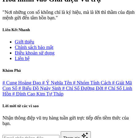
"Nơi những con số không chỉ là ký hiệu, mà là lời thì thầm của định
mệnh gửi đến tâm hồn bạn."
Liên Kết Nhanh
Giới thiệu
Chính sách bảo mật
Điều khoản sử dụng
Liên hệ
Khám Phá
# Cung Hoàng Đạo
# Ý Nghĩa Tên
# Nhóm Tính Cách
# Giải Mã
Con Số
# Biểu Đồ Ngày Sinh
# Chỉ Số Đường Đời
# Chỉ Số Linh
Hồn
# Đỉnh Cao Kim Tự Tháp
Lời mời từ các vì sao
Nhận thông điệp vũ trụ hàng tuần gửi trực tiếp đến tiềm thức của
bạn.
auto_awesome