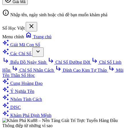
Giải Mã
info
Nhập tên, ngày sinh hoặc chủ đề bạn muốn khám phá
close
Số Học Việt
home
Menu chính
Trang chủ
auto_awesome
Giải Mã Con Số
auto_awesome
expand_more
Các Chỉ Số
subdirectory_arrow_right
subdirectory_arrow_right
subdirectory_arrow_right
Biểu Đồ Ngày Sinh
Chỉ Số Đường Đời
Chỉ Số Linh
subdirectory_arrow_right
subdirectory_arrow_right
subdirectory_arrow_right
Hồn
Chỉ Số Nhân Cách
Đỉnh Cao Kim Tự Tháp
Mũi
Tên Thần Số Học
auto_awesome
Cung Hoàng Đạo
auto_awesome
Ý Nghĩa Tên
auto_awesome
Nhóm Tính Cách
auto_awesome
DISC
auto_awesome
Khám Phá Định Mệnh
Thông điệp từ những vì sao