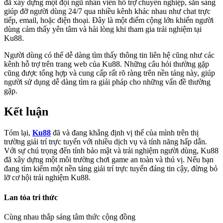
đã xây dựng một đội ngũ nhân viên hỗ trợ chuyên nghiệp, sẵn sàng
giúp đỡ người dùng 24/7 qua nhiều kênh khác nhau như chat trực
tiếp, email, hoặc điện thoại. Đây là một điểm cộng lớn khiến người
dùng cảm thấy yên tâm và hài lòng khi tham gia trải nghiệm tại
Ku88.
Người dùng có thể dễ dàng tìm thấy thông tin liên hệ cũng như các
kênh hỗ trợ trên trang web của Ku88. Những câu hỏi thường gặp
cũng được tổng hợp và cung cấp rất rõ ràng trên nền tảng này, giúp
người sử dụng dễ dàng tìm ra giải pháp cho những vấn đề thường
gặp.
Kết luận
Tóm lại,
Ku88
đã và đang khẳng định vị thế của mình trên thị
trường giải trí trực tuyến với nhiều dịch vụ và tính năng hấp dẫn.
Với sự chú trọng đến tính bảo mật và trải nghiệm người dùng, Ku88
đã xây dựng một môi trường chơi game an toàn và thú vị. Nếu bạn
đang tìm kiếm một nền tảng giải trí trực tuyến đáng tin cậy, đừng bỏ
lỡ cơ hội trải nghiệm Ku88.
Lan tỏa tri thức
Cùng nhau thắp sáng tâm thức cộng đồng