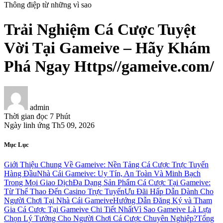
Thông điệp từ những vì sao
Trải Nghiệm Cá Cược Tuyệt
Vời Tại Gameive – Hãy Khám
Phá Ngay Https//gameive.com/
admin
Thời gian đọc
7 Phút
Ngày linh ứng
Th5 09, 2026
Mục Lục
Giới Thiệu Chung Về Gameive: Nền Tảng Cá Cược Trực Tuyến
Hàng Đầu
Nhà Cái Gameive: Uy Tín, An Toàn Và Minh Bạch
Trong Mọi Giao Dịch
Đa Dạng Sản Phẩm Cá Cược Tại Gameive:
Từ Thể Thao Đến Casino Trực Tuyến
Ưu Đãi Hấp Dẫn Dành Cho
Người Chơi Tại Nhà Cái Gameive
Hướng Dẫn Đăng Ký và Tham
Gia Cá Cược Tại Gameive Chi Tiết Nhất
Vì Sao Gameive Là Lựa
Chọn Lý Tưởng Cho Người Chơi Cá Cược Chuyên Nghiệp?
Tổng