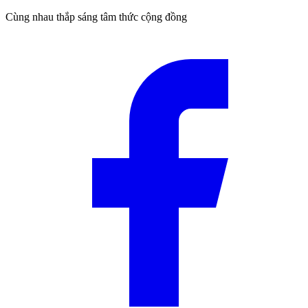
Cùng nhau thắp sáng tâm thức cộng đồng