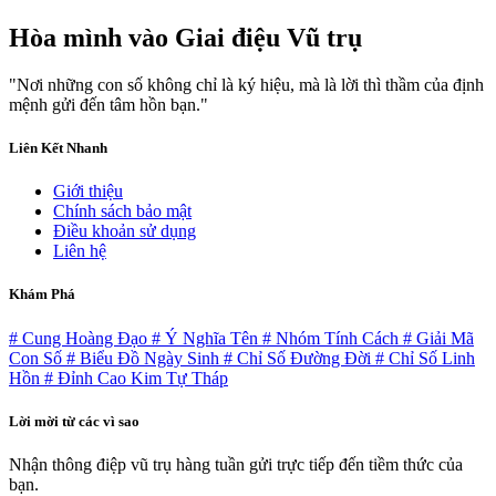
Hòa mình vào
Giai điệu Vũ trụ
"Nơi những con số không chỉ là ký hiệu, mà là lời thì thầm của định
mệnh gửi đến tâm hồn bạn."
Liên Kết Nhanh
Giới thiệu
Chính sách bảo mật
Điều khoản sử dụng
Liên hệ
Khám Phá
# Cung Hoàng Đạo
# Ý Nghĩa Tên
# Nhóm Tính Cách
# Giải Mã
Con Số
# Biểu Đồ Ngày Sinh
# Chỉ Số Đường Đời
# Chỉ Số Linh
Hồn
# Đỉnh Cao Kim Tự Tháp
Lời mời từ các vì sao
Nhận thông điệp vũ trụ hàng tuần gửi trực tiếp đến tiềm thức của
bạn.