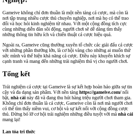
Gameive không chỉ đơn thuần là một nền tảng cá cược, mà còn là
nơi tập trung nhiều cược thủ chuyên nghiệp, nơi mà họ có thể trao
đổi và học hỏi kinh nghiệm từ nhau. Với một cộng đồng tích cực
cùng những diễn đàn sôi động, người chơi sẽ dễ dàng tìm thấy
những thông tin hữu ích và chiến thuật cá cược hiệu quả.
Ngoài ra, Gameive cũng thường xuyên tổ chức các giải đấu cá cược
với những phần thưởng lớn, là cơ hội vàng cho những ai muốn thử
sức mình và thể hiện khả năng cá cược. Điều này khuyến khích sự
cạnh tranh và mang đến những trải nghiệm thú vị cho người chơi.
Tổng kết
Trải nghiệm cá cược tại Gameive là sự kết hợp hoàn hảo giữa sự tin
cậy và đa dạng sản phẩm. Với nền tảng
https://gameive.com/
nổi
bật,
nhà cái
này đã và đang thu hút hàng triệu người chơi tham gia.
Không chỉ đơn thuần là cá cược, Gameive còn là nơi mà người chơi
có thể tìm thấy niềm vui, cơ hội và sự kết nối với cộng đồng cược
thủ. Đừng bỏ lỡ cơ hội trải nghiệm những điều tuyệt vời mà
nhà cái
mang lại!
Lan tỏa tri thức