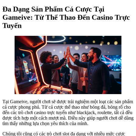
Đa Dạng Sản Phẩm Cá Cược Tại
Gameive: Từ Thể Thao Đến Casino Trực
Tuyến
Tại Gameive, người chơi sẽ được trải nghiệm một loạt các sản phẩm
cá cược phong phú. Từ cá cược thể thao như bóng đá, bóng rổ cho
đến các trò chơi casino trực tuyến như blackjack, roulette, tất cả đều
được tích hợp một cách mượt mà. Điều này giúp người chơi dễ dàng
tìm thấy những lựa chọn yêu thích của mình.
Chúng tôi cũng có các trò chơi slot đa dạng với nhiều mức cược