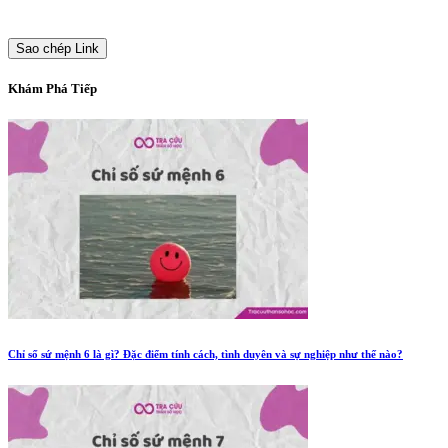
Sao chép Link
Khám Phá Tiếp
Chỉ số sứ mệnh 6 là gì? Đặc điểm tính cách, tình duyên và sự nghiệp như thế nào?