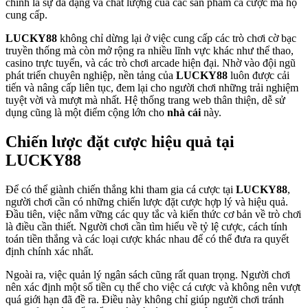
chính là sự đa dạng và chất lượng của các sản phẩm cá cược mà họ
cung cấp.
LUCKY88
không chỉ dừng lại ở việc cung cấp các trò chơi cờ bạc
truyền thống mà còn mở rộng ra nhiều lĩnh vực khác như thể thao,
casino trực tuyến, và các trò chơi arcade hiện đại. Nhờ vào đội ngũ
phát triển chuyên nghiệp, nền tảng của
LUCKY88
luôn được cải
tiến và nâng cấp liên tục, đem lại cho người chơi những trải nghiệm
tuyệt vời và mượt mà nhất. Hệ thống trang web thân thiện, dễ sử
dụng cũng là một điểm cộng lớn cho
nhà cái
này.
Chiến lược đặt cược hiệu quả tại
LUCKY88
Để có thể giành chiến thắng khi tham gia cá cược tại
LUCKY88
,
người chơi cần có những chiến lược đặt cược hợp lý và hiệu quả.
Đầu tiên, việc nắm vững các quy tắc và kiến thức cơ bản về trò chơi
là điều cần thiết. Người chơi cần tìm hiểu về tỷ lệ cược, cách tính
toán tiền thắng và các loại cược khác nhau để có thể đưa ra quyết
định chính xác nhất.
Ngoài ra, việc quản lý ngân sách cũng rất quan trọng. Người chơi
nên xác định một số tiền cụ thể cho việc cá cược và không nên vượt
quá giới hạn đã đề ra. Điều này không chỉ giúp người chơi tránh