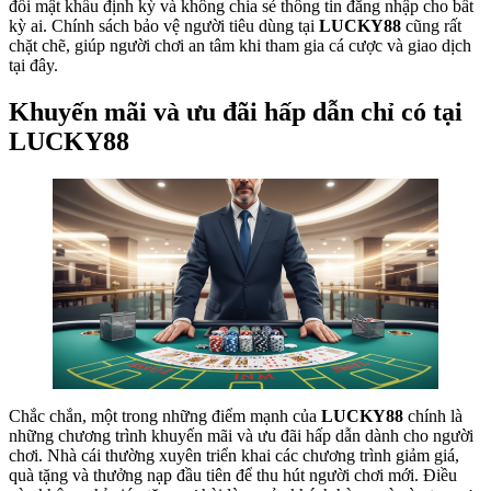
đổi mật khẩu định kỳ và không chia sẻ thông tin đăng nhập cho bất
kỳ ai. Chính sách bảo vệ người tiêu dùng tại
LUCKY88
cũng rất
chặt chẽ, giúp người chơi an tâm khi tham gia cá cược và giao dịch
tại đây.
Khuyến mãi và ưu đãi hấp dẫn chỉ có tại
LUCKY88
Chắc chắn, một trong những điểm mạnh của
LUCKY88
chính là
những chương trình khuyến mãi và ưu đãi hấp dẫn dành cho người
chơi. Nhà cái thường xuyên triển khai các chương trình giảm giá,
quà tặng và thưởng nạp đầu tiên để thu hút người chơi mới. Điều