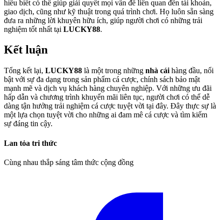
hiểu biết có thể giúp giải quyết mọi vấn đề liên quan đến tài khoản,
giao dịch, cũng như kỹ thuật trong quá trình chơi. Họ luôn sẵn sàng
đưa ra những lời khuyên hữu ích, giúp người chơi có những trải
nghiệm tốt nhất tại
LUCKY88
.
Kết luận
Tổng kết lại,
LUCKY88
là một trong những
nhà cái
hàng đầu, nổi
bật với sự đa dạng trong sản phẩm cá cược, chính sách bảo mật
mạnh mẽ và dịch vụ khách hàng chuyên nghiệp. Với những ưu đãi
hấp dẫn và chương trình khuyến mãi liên tục, người chơi có thể dễ
dàng tận hưởng trải nghiệm cá cược tuyệt vời tại đây. Đây thực sự là
một lựa chọn tuyệt vời cho những ai đam mê cá cược và tìm kiếm
sự đáng tin cậy.
Lan tỏa tri thức
Cùng nhau thắp sáng tâm thức cộng đồng