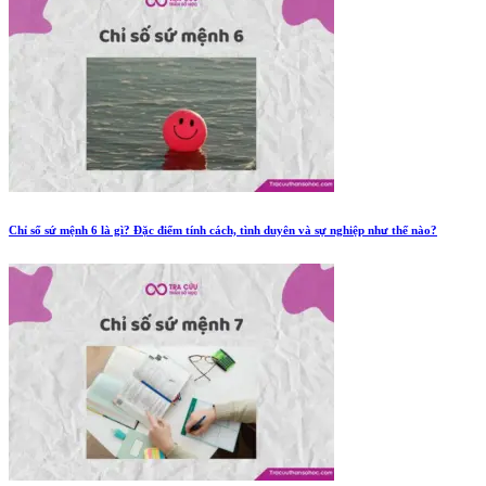
Chỉ số sứ mệnh 6 là gì? Đặc điểm tính cách, tình duyên và sự nghiệp như thế nào?