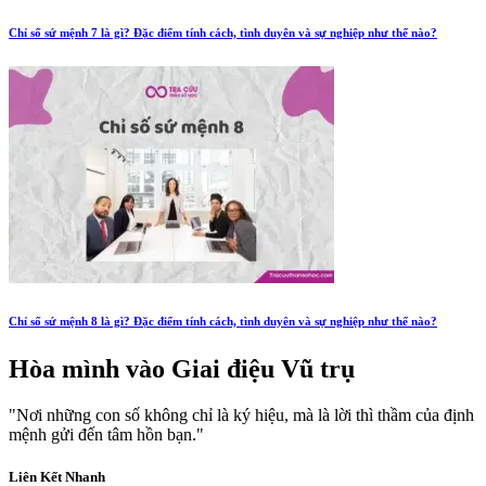
Chỉ số sứ mệnh 7 là gì? Đặc điểm tính cách, tình duyên và sự nghiệp như thế nào?
Chỉ số sứ mệnh 8 là gì? Đặc điểm tính cách, tình duyên và sự nghiệp như thế nào?
Hòa mình vào
Giai điệu Vũ trụ
"Nơi những con số không chỉ là ký hiệu, mà là lời thì thầm của định
mệnh gửi đến tâm hồn bạn."
Liên Kết Nhanh