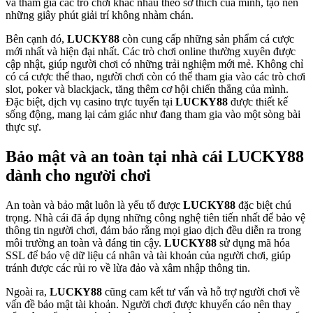
và tham gia các trò chơi khác nhau theo sở thích của mình, tạo nên
những giây phút giải trí không nhàm chán.
Bên cạnh đó,
LUCKY88
còn cung cấp những sản phẩm cá cược
mới nhất và hiện đại nhất. Các trò chơi online thường xuyên được
cập nhật, giúp người chơi có những trải nghiệm mới mẻ. Không chỉ
có cá cược thể thao, người chơi còn có thể tham gia vào các trò chơi
slot, poker và blackjack, tăng thêm cơ hội chiến thắng của mình.
Đặc biệt, dịch vụ casino trực tuyến tại
LUCKY88
được thiết kế
sống động, mang lại cảm giác như đang tham gia vào một sòng bài
thực sự.
Bảo mật và an toàn tại
nhà cái
LUCKY88
dành cho người chơi
An toàn và bảo mật luôn là yếu tố được
LUCKY88
đặc biệt chú
trọng. Nhà cái đã áp dụng những công nghệ tiên tiến nhất để bảo vệ
thông tin người chơi, đảm bảo rằng mọi giao dịch đều diễn ra trong
môi trường an toàn và đáng tin cậy.
LUCKY88
sử dụng mã hóa
SSL để bảo vệ dữ liệu cá nhân và tài khoản của người chơi, giúp
tránh được các rủi ro về lừa đảo và xâm nhập thông tin.
Ngoài ra,
LUCKY88
cũng cam kết tư vấn và hỗ trợ người chơi về
vấn đề bảo mật tài khoản. Người chơi được khuyến cáo nên thay