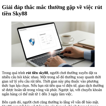
Giải đáp thắc mắc thường gặp về việc rút
tiền Sky88
Trong quá trình
rút tiền sky88
, người chơi thường xuyên đặt ra
nhiều câu hỏi khác nhau. Một trong số đó thường xoay quanh thời
gian xử lý yêu cầu rút tiền. Thời gian này phụ thuộc vào phương
thức bạn lựa chọn. Nếu bạn rút tiền qua ví điện tử, giao dịch thường
sẽ được hoàn tất trong vòng vài phút. Ngược lại, với chuyển khoản
ngân hàng có thể mất từ 1 đến 3 ngày làm việc.
Bên cạnh đó, người chơi cũng thường lo lắng về vấn đề bảo mật.