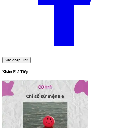
Sao chép Link
Khám Phá Tiếp