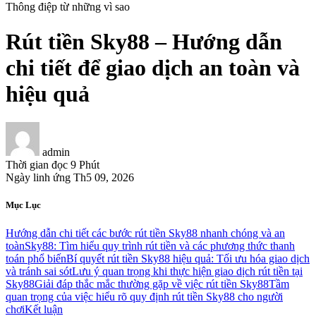
Thông điệp từ những vì sao
Rút tiền Sky88 – Hướng dẫn
chi tiết để giao dịch an toàn và
hiệu quả
admin
Thời gian đọc
9 Phút
Ngày linh ứng
Th5 09, 2026
Mục Lục
Hướng dẫn chi tiết các bước rút tiền Sky88 nhanh chóng và an
toàn
Sky88: Tìm hiểu quy trình rút tiền và các phương thức thanh
toán phổ biến
Bí quyết rút tiền Sky88 hiệu quả: Tối ưu hóa giao dịch
và tránh sai sót
Lưu ý quan trọng khi thực hiện giao dịch rút tiền tại
Sky88
Giải đáp thắc mắc thường gặp về việc rút tiền Sky88
Tầm
quan trọng của việc hiểu rõ quy định rút tiền Sky88 cho người
chơi
Kết luận