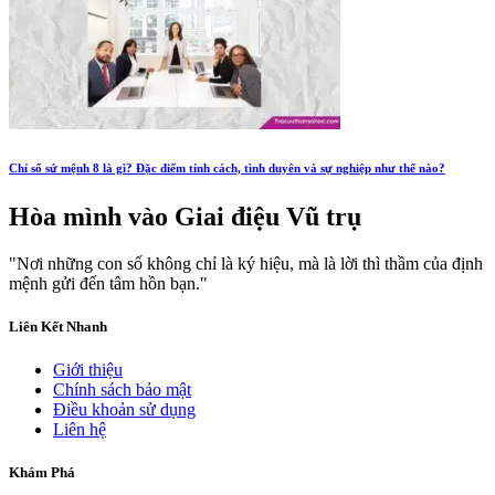
Chỉ số sứ mệnh 8 là gì? Đặc điểm tính cách, tình duyên và sự nghiệp như thế nào?
Hòa mình vào
Giai điệu Vũ trụ
"Nơi những con số không chỉ là ký hiệu, mà là lời thì thầm của định
mệnh gửi đến tâm hồn bạn."
Liên Kết Nhanh
Giới thiệu
Chính sách bảo mật
Điều khoản sử dụng
Liên hệ
Khám Phá