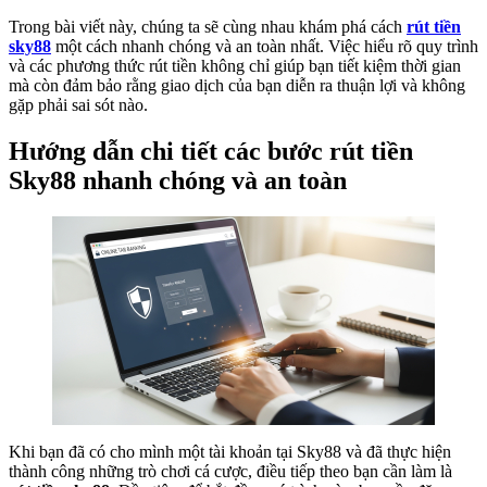
Trong bài viết này, chúng ta sẽ cùng nhau khám phá cách
rút tiền
sky88
một cách nhanh chóng và an toàn nhất. Việc hiểu rõ quy trình
và các phương thức rút tiền không chỉ giúp bạn tiết kiệm thời gian
mà còn đảm bảo rằng giao dịch của bạn diễn ra thuận lợi và không
gặp phải sai sót nào.
Hướng dẫn chi tiết các bước rút tiền
Sky88 nhanh chóng và an toàn
Khi bạn đã có cho mình một tài khoản tại Sky88 và đã thực hiện
thành công những trò chơi cá cược, điều tiếp theo bạn cần làm là