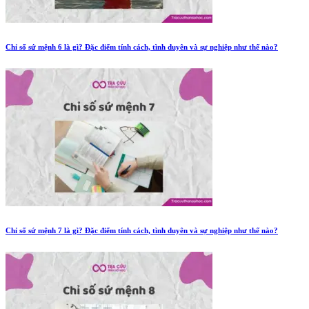
Chỉ số sứ mệnh 6 là gì? Đặc điểm tính cách, tình duyên và sự nghiệp như thế nào?
Chỉ số sứ mệnh 7 là gì? Đặc điểm tính cách, tình duyên và sự nghiệp như thế nào?