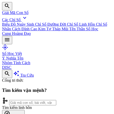
search
Giải Mã Con Số
expand_more
Các Chỉ Số
Biểu Đồ Ngày Sinh
Chỉ Số Đường Đời
Chỉ Số Linh Hồn
Chỉ Số
Nhân Cách
Đỉnh Cao Kim Tự Tháp
Mũi Tên Thần Số Học
Cung Hoàng Đạo
menu
flare
Số Học Việt
Ý Nghĩa Tên
Nhóm Tính Cách
DISC
search
auto_awesome
Tra Cứu
Cổng tri thức
Tìm kiếm vận mệnh?
schema
Tìm kiếm linh hồn
explore