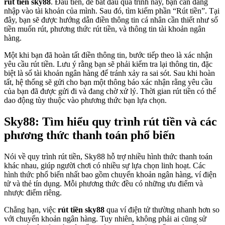
rút tiền sky88
. Đầu tiên, để bắt đầu quá trình này, bạn cần đăng
nhập vào tài khoản của mình. Sau đó, tìm kiếm phần “Rút tiền”. Tại
đây, bạn sẽ được hướng dẫn điền thông tin cá nhân cần thiết như số
tiền muốn rút, phương thức rút tiền, và thông tin tài khoản ngân
hàng.
Một khi bạn đã hoàn tất điền thông tin, bước tiếp theo là xác nhận
yêu cầu rút tiền. Lưu ý rằng bạn sẽ phải kiểm tra lại thông tin, đặc
biệt là số tài khoản ngân hàng để tránh xảy ra sai sót. Sau khi hoàn
tất, hệ thống sẽ gửi cho bạn một thông báo xác nhận rằng yêu cầu
của bạn đã được gửi đi và đang chờ xử lý. Thời gian rút tiền có thể
dao động tùy thuộc vào phương thức bạn lựa chọn.
Sky88: Tìm hiểu quy trình rút tiền và các
phương thức thanh toán phổ biến
Nói về quy trình rút tiền, Sky88 hỗ trợ nhiều hình thức thanh toán
khác nhau, giúp người chơi có nhiều sự lựa chọn linh hoạt. Các
hình thức phổ biến nhất bao gồm chuyển khoản ngân hàng, ví điện
tử và thẻ tín dụng. Mỗi phương thức đều có những ưu điểm và
nhược điểm riêng.
Chẳng hạn, việc
rút tiền sky88
qua ví điện tử thường nhanh hơn so
với chuyển khoản ngân hàng. Tuy nhiên, không phải ai cũng sử