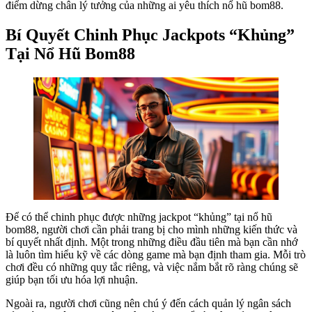
điểm dừng chân lý tưởng của những ai yêu thích nổ hũ bom88.
Bí Quyết Chinh Phục Jackpots “Khủng”
Tại Nổ Hũ Bom88
Để có thể chinh phục được những jackpot “khủng” tại nổ hũ
bom88, người chơi cần phải trang bị cho mình những kiến thức và
bí quyết nhất định. Một trong những điều đầu tiên mà bạn cần nhớ
là luôn tìm hiểu kỹ về các dòng game mà bạn định tham gia. Mỗi trò
chơi đều có những quy tắc riêng, và việc nắm bắt rõ ràng chúng sẽ
giúp bạn tối ưu hóa lợi nhuận.
Ngoài ra, người chơi cũng nên chú ý đến cách quản lý ngân sách