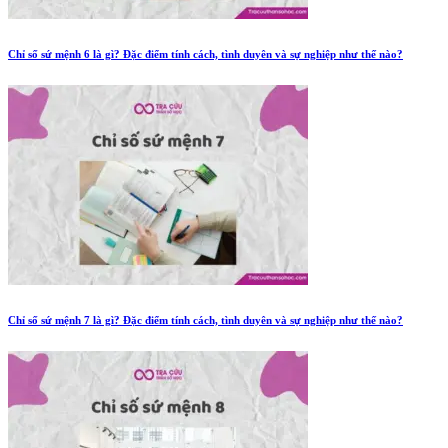
Chỉ số sứ mệnh 6 là gì? Đặc điểm tính cách, tình duyên và sự nghiệp như thế nào?
Chỉ số sứ mệnh 7 là gì? Đặc điểm tính cách, tình duyên và sự nghiệp như thế nào?