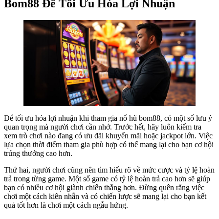
Bom88 Để Tối Ưu Hóa Lợi Nhuận
Để tối ưu hóa lợi nhuận khi tham gia nổ hũ bom88, có một số lưu ý
quan trọng mà người chơi cần nhớ. Trước hết, hãy luôn kiểm tra
xem trò chơi nào đang có ưu đãi khuyến mãi hoặc jackpot lớn. Việc
lựa chọn thời điểm tham gia phù hợp có thể mang lại cho bạn cơ hội
trúng thưởng cao hơn.
Thứ hai, người chơi cũng nên tìm hiểu rõ về mức cược và tỷ lệ hoàn
trả trong từng game. Một số game có tỷ lệ hoàn trả cao hơn sẽ giúp
bạn có nhiều cơ hội giành chiến thắng hơn. Đừng quên rằng việc
chơi một cách kiên nhẫn và có chiến lược sẽ mang lại cho bạn kết
quả tốt hơn là chơi một cách ngẫu hứng.