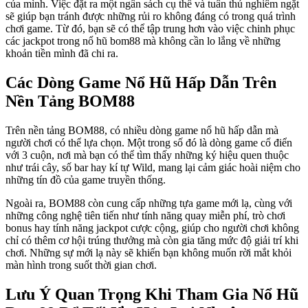
của mình. Việc đặt ra một ngân sách cụ thể và tuân thủ nghiêm ngặt
sẽ giúp bạn tránh được những rủi ro không đáng có trong quá trình
chơi game. Từ đó, bạn sẽ có thể tập trung hơn vào việc chinh phục
các jackpot trong nổ hũ bom88 mà không cần lo lắng về những
khoản tiền mình đã chi ra.
Các Dòng Game Nổ Hũ Hấp Dẫn Trên
Nền Tảng BOM88
Trên nền tảng BOM88, có nhiều dòng game nổ hũ hấp dẫn mà
người chơi có thể lựa chọn. Một trong số đó là dòng game cổ điển
với 3 cuộn, nơi mà bạn có thể tìm thấy những ký hiệu quen thuộc
như trái cây, số bar hay kí tự Wild, mang lại cảm giác hoài niệm cho
những tín đồ của game truyền thống.
Ngoài ra, BOM88 còn cung cấp những tựa game mới lạ, cùng với
những công nghệ tiên tiến như tính năng quay miễn phí, trò chơi
bonus hay tính năng jackpot cược cộng, giúp cho người chơi không
chỉ có thêm cơ hội trúng thưởng mà còn gia tăng mức độ giải trí khi
chơi. Những sự mới lạ này sẽ khiến bạn không muốn rời mắt khỏi
màn hình trong suốt thời gian chơi.
Lưu Ý Quan Trọng Khi Tham Gia Nổ Hũ