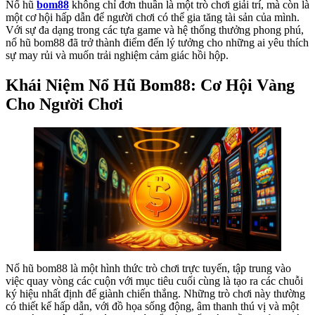
Nổ hũ
bom88
không chỉ đơn thuần là một trò chơi giải trí, mà còn là
một cơ hội hấp dẫn để người chơi có thể gia tăng tài sản của mình.
Với sự đa dạng trong các tựa game và hệ thống thưởng phong phú,
nổ hũ bom88 đã trở thành điểm đến lý tưởng cho những ai yêu thích
sự may rủi và muốn trải nghiệm cảm giác hồi hộp.
Khái Niệm Nổ Hũ Bom88: Cơ Hội Vàng
Cho Người Chơi
Nổ hũ bom88 là một hình thức trò chơi trực tuyến, tập trung vào
việc quay vòng các cuộn với mục tiêu cuối cùng là tạo ra các chuỗi
ký hiệu nhất định để giành chiến thắng. Những trò chơi này thường
có thiết kế hấp dẫn, với đồ họa sống động, âm thanh thú vị và một