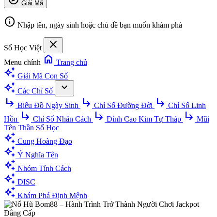
Giải Mã
info
Nhập tên, ngày sinh hoặc chủ đề bạn muốn khám phá
close
Số Học Việt
home
Menu chính
Trang chủ
auto_awesome
Giải Mã Con Số
auto_awesome
expand_more
Các Chỉ Số
subdirectory_arrow_right
subdirectory_arrow_right
subdirectory_arrow_right
Biểu Đồ Ngày Sinh
Chỉ Số Đường Đời
Chỉ Số Linh
subdirectory_arrow_right
subdirectory_arrow_right
subdirectory_arrow_right
Hồn
Chỉ Số Nhân Cách
Đỉnh Cao Kim Tự Tháp
Mũi
Tên Thần Số Học
auto_awesome
Cung Hoàng Đạo
auto_awesome
Ý Nghĩa Tên
auto_awesome
Nhóm Tính Cách
auto_awesome
DISC
auto_awesome
Khám Phá Định Mệnh