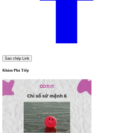
Sao chép Link
Khám Phá Tiếp