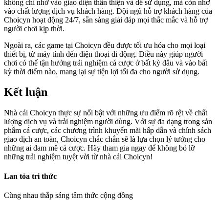
không chỉ nhờ vào giao diện thân thiện và dễ sử dụng, mà còn nhờ
vào chất lượng dịch vụ khách hàng. Đội ngũ hỗ trợ khách hàng của
Choicyn hoạt động 24/7, sẵn sàng giải đáp mọi thắc mắc và hỗ trợ
người chơi kịp thời.
Ngoài ra, các game tại Choicyn đều được tối ưu hóa cho mọi loại
thiết bị, từ máy tính đến điện thoại di động. Điều này giúp người
chơi có thể tận hưởng trải nghiệm cá cược ở bất kỳ đâu và vào bất
kỳ thời điểm nào, mang lại sự tiện lợi tối đa cho người sử dụng.
Kết luận
Nhà cái Choicyn thực sự nổi bật với những ưu điểm rõ rệt về chất
lượng dịch vụ và trải nghiệm người dùng. Với sự đa dạng trong sản
phẩm cá cược, các chương trình khuyến mãi hấp dẫn và chính sách
giao dịch an toàn, Choicyn chắc chắn sẽ là lựa chọn lý tưởng cho
những ai đam mê cá cược. Hãy tham gia ngay để không bỏ lỡ
những trải nghiệm tuyệt vời từ nhà cái Choicyn!
Lan tỏa tri thức
Cùng nhau thắp sáng tâm thức cộng đồng