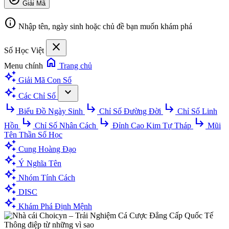
Giải Mã
info
Nhập tên, ngày sinh hoặc chủ đề bạn muốn khám phá
close
Số Học Việt
home
Menu chính
Trang chủ
auto_awesome
Giải Mã Con Số
auto_awesome
expand_more
Các Chỉ Số
subdirectory_arrow_right
subdirectory_arrow_right
subdirectory_arrow_right
Biểu Đồ Ngày Sinh
Chỉ Số Đường Đời
Chỉ Số Linh
subdirectory_arrow_right
subdirectory_arrow_right
subdirectory_arrow_right
Hồn
Chỉ Số Nhân Cách
Đỉnh Cao Kim Tự Tháp
Mũi
Tên Thần Số Học
auto_awesome
Cung Hoàng Đạo
auto_awesome
Ý Nghĩa Tên
auto_awesome
Nhóm Tính Cách
auto_awesome
DISC
auto_awesome
Khám Phá Định Mệnh
Thông điệp từ những vì sao