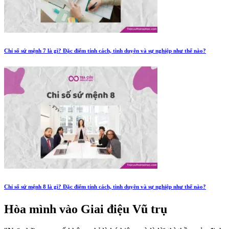
Chỉ số sứ mệnh 7 là gì? Đặc điểm tính cách, tình duyên và sự nghiệp như thế nào?
Chỉ số sứ mệnh 8 là gì? Đặc điểm tính cách, tình duyên và sự nghiệp như thế nào?
Hòa mình vào
Giai điệu Vũ trụ