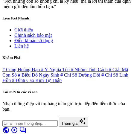
"Nơi những con số không chỉ là ký hiệu, mà là lời thì thầm của định
mệnh gửi đến tâm hồn bạn."
Liên Kết Nhanh
Giới thiệu
Chính sách bảo mật
Điều khoản sử dụng
Liên hệ
Khám Phá
# Cung Hoàng Đạo
# Ý Nghĩa Tên
# Nhóm Tính Cách
# Giải Mã
Con Số
# Biểu Đồ Ngày Sinh
# Chỉ Số Đường Đời
# Chỉ Số Linh
Hồn
# Đỉnh Cao Kim Tự Tháp
Lời mời từ các vì sao
Nhận thông điệp vũ trụ hàng tuần gửi trực tiếp đến tiềm thức của
bạn.
auto_awesome
Tham gia
public
play_circle
forum