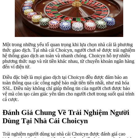
Một trong những yếu tố quan trọng khi lựa chọn nhà cái là phương
thức giao dịch. Tại nhà cái Choicyn, người chơi sẽ được trải nghiệm
hệ thống giao dịch an toàn và nhanh chóng. Choicyn hỗ trợ nhiều
phương thức nạp và rút tiền khác nhau, từ chuyển khoản ngân hàng
đến ví điện tử.
Điều đặc biệt là mọi giao dịch tại Choicyn đều được đảm bảo an
toàn thông qua các công nghệ bảo mật tiên tiến nhất, như mã hóa
SSL. Điều này không chỉ giúp thông tin của người chơi được bảo
vệ mà còn tạo cảm giác yên tâm cho người chơi trong suốt quá trình
cá cược.
Đánh Giá Chung Về Trải Nghiệm Người
Dùng Tại Nhà Cái Choicyn
Trải nghiệm người dùng tại nhà cái Choicyn được đánh giá cao