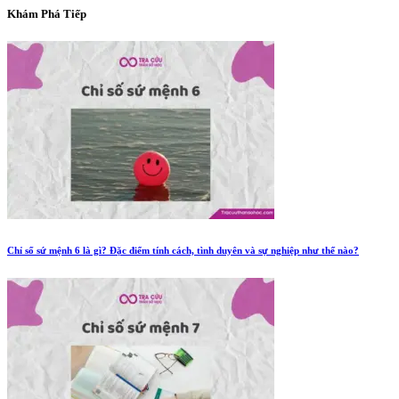
Khám Phá Tiếp
Chỉ số sứ mệnh 6 là gì? Đặc điểm tính cách, tình duyên và sự nghiệp như thế nào?