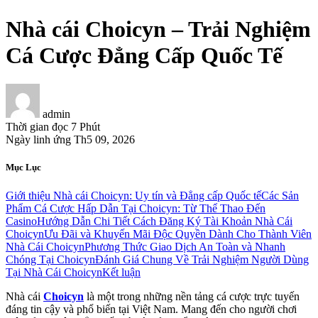
Nhà cái Choicyn – Trải Nghiệm
Cá Cược Đẳng Cấp Quốc Tế
admin
Thời gian đọc
7 Phút
Ngày linh ứng
Th5 09, 2026
Mục Lục
Giới thiệu Nhà cái Choicyn: Uy tín và Đẳng cấp Quốc tế
Các Sản
Phẩm Cá Cược Hấp Dẫn Tại Choicyn: Từ Thể Thao Đến
Casino
Hướng Dẫn Chi Tiết Cách Đăng Ký Tài Khoản Nhà Cái
Choicyn
Ưu Đãi và Khuyến Mãi Độc Quyền Dành Cho Thành Viên
Nhà Cái Choicyn
Phương Thức Giao Dịch An Toàn và Nhanh
Chóng Tại Choicyn
Đánh Giá Chung Về Trải Nghiệm Người Dùng
Tại Nhà Cái Choicyn
Kết luận
Nhà cái
Choicyn
là một trong những nền tảng cá cược trực tuyến
đáng tin cậy và phổ biến tại Việt Nam. Mang đến cho người chơi