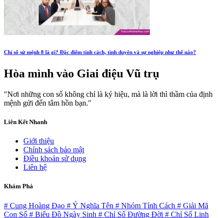
Chỉ số sứ mệnh 8 là gì? Đặc điểm tính cách, tình duyên và sự nghiệp như thế nào?
Hòa mình vào
Giai điệu Vũ trụ
"Nơi những con số không chỉ là ký hiệu, mà là lời thì thầm của định
mệnh gửi đến tâm hồn bạn."
Liên Kết Nhanh
Giới thiệu
Chính sách bảo mật
Điều khoản sử dụng
Liên hệ
Khám Phá
# Cung Hoàng Đạo
# Ý Nghĩa Tên
# Nhóm Tính Cách
# Giải Mã
Con Số
# Biểu Đồ Ngày Sinh
# Chỉ Số Đường Đời
# Chỉ Số Linh