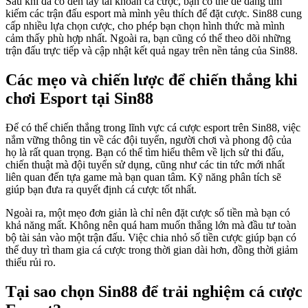
Sau khi đã có đến tay tài khoản cá cược, bạn có thể dễ dàng tìm
kiếm các trận đấu esport mà mình yêu thích để đặt cược. Sin88 cung
cấp nhiều lựa chọn cược, cho phép bạn chọn hình thức mà mình
cảm thấy phù hợp nhất. Ngoài ra, bạn cũng có thể theo dõi những
trận đấu trực tiếp và cập nhật kết quả ngay trên nền tảng của Sin88.
Các mẹo và chiến lược để chiến thắng khi
chơi Esport tại Sin88
Để có thể chiến thắng trong lĩnh vực cá cược esport trên Sin88, việc
nắm vững thông tin về các đội tuyển, người chơi và phong độ của
họ là rất quan trọng. Bạn có thể tìm hiểu thêm về lịch sử thi đấu,
chiến thuật mà đội tuyển sử dụng, cũng như các tin tức mới nhất
liên quan đến tựa game mà bạn quan tâm. Kỹ năng phân tích sẽ
giúp bạn đưa ra quyết định cá cược tốt nhất.
Ngoài ra, một mẹo đơn giản là chỉ nên đặt cược số tiền mà bạn có
khả năng mất. Không nên quá ham muốn thắng lớn mà đầu tư toàn
bộ tài sản vào một trận đấu. Việc chia nhỏ số tiền cược giúp bạn có
thể duy trì tham gia cá cược trong thời gian dài hơn, đồng thời giảm
thiểu rủi ro.
Tại sao chọn Sin88 để trải nghiệm cá cược