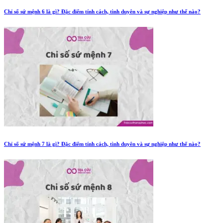
Chỉ số sứ mệnh 6 là gì? Đặc điểm tính cách, tình duyên và sự nghiệp như thế nào?
Chỉ số sứ mệnh 7 là gì? Đặc điểm tính cách, tình duyên và sự nghiệp như thế nào?