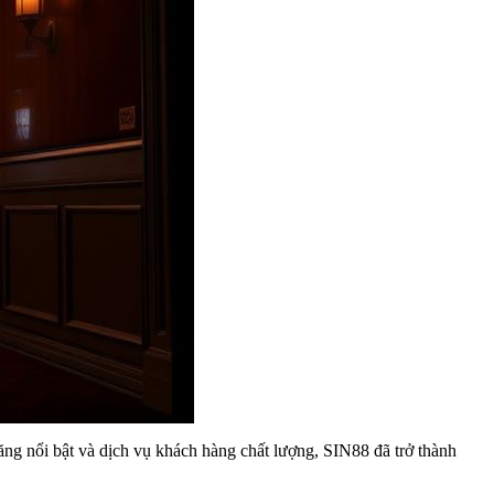
ăng nổi bật và dịch vụ khách hàng chất lượng, SIN88 đã trở thành