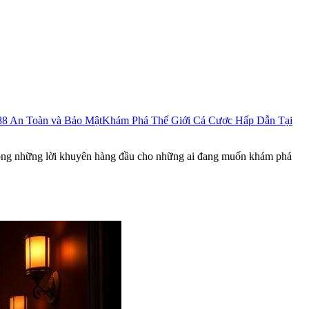
8 An Toàn và Bảo Mật
Khám Phá Thế Giới Cá Cược Hấp Dẫn Tại
ong những lời khuyên hàng đầu cho những ai đang muốn khám phá