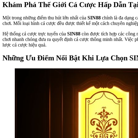
Khám Phá Thế Giới Cá Cược Hấp Dẫn Tạ
Một trong những điểm thu hút lớn nhất của
SIN88
chính là đa dạng c
chơi. Mỗi loại hình cá cược đều được thiết kế một cách chuyên nghiệ
Hệ thống cá cược trực tuyến của
SIN88
còn được tích hợp các công ng
chơi nhanh chóng đưa ra quyết định cá cược thông minh nhất. Việc phâ
lược cá cược hiệu quả.
Những Ưu Điểm Nổi Bật Khi Lựa Chọn SI