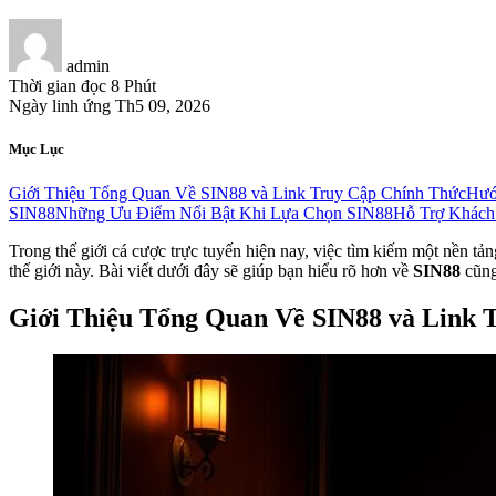
admin
Thời gian đọc
8 Phút
Ngày linh ứng
Th5 09, 2026
Mục Lục
Giới Thiệu Tổng Quan Về SIN88 và Link Truy Cập Chính Thức
Hướ
SIN88
Những Ưu Điểm Nổi Bật Khi Lựa Chọn SIN88
Hỗ Trợ Khách
Trong thế giới cá cược trực tuyến hiện nay, việc tìm kiếm một nền tản
thế giới này. Bài viết dưới đây sẽ giúp bạn hiểu rõ hơn về
SIN88
cũng
Giới Thiệu Tổng Quan Về SIN88 và Link 