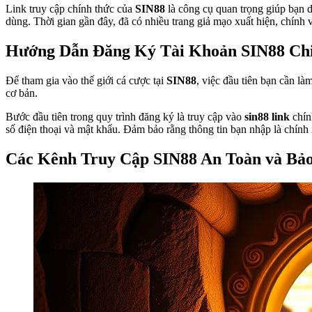
Link truy cập chính thức của
SIN88
là công cụ quan trọng giúp bạn 
dùng. Thời gian gần đây, đã có nhiều trang giả mạo xuất hiện, chính v
Hướng Dẫn Đăng Ký Tài Khoản SIN88 Chi
Để tham gia vào thế giới cá cược tại
SIN88
, việc đầu tiên bạn cần l
cơ bản.
Bước đầu tiên trong quy trình đăng ký là truy cập vào
sin88 link
chính
số điện thoại và mật khẩu. Đảm bảo rằng thông tin bạn nhập là chính x
Các Kênh Truy Cập SIN88 An Toàn và Bả