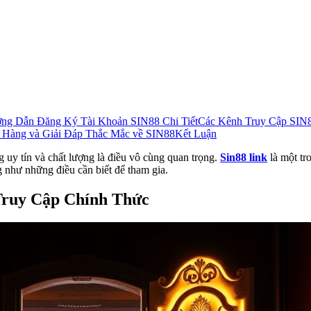
ng Dẫn Đăng Ký Tài Khoản SIN88 Chi Tiết
Các Kênh Truy Cập SIN8
 Hàng và Giải Đáp Thắc Mắc về SIN88
Kết Luận
g uy tín và chất lượng là điều vô cùng quan trọng.
Sin88 link
là một tr
 như những điều cần biết để tham gia.
Truy Cập Chính Thức