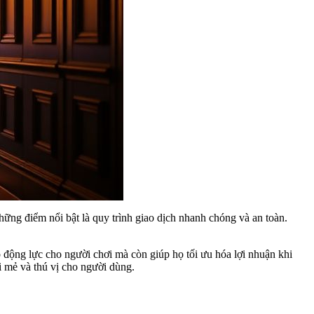
ững điểm nổi bật là quy trình giao dịch nhanh chóng và an toàn.
động lực cho người chơi mà còn giúp họ tối ưu hóa lợi nhuận khi
i mẻ và thú vị cho người dùng.