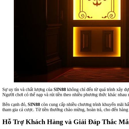
Sự uy tín và chất lượng của
SIN88
không chỉ đến từ quá trình xây dự
Người chơi có thể nạp và rút tiền theo nhiều phương thức khác nhau 
Bên cạnh đó,
SIN88
còn cung cấp nhiều chương trình khuyến mãi hấp
tham gia cá cược. Từ tiền thưởng chào mừng, hoàn trả, cho đến hàng 
Hỗ Trợ Khách Hàng và Giải Đáp Thắc Mắ