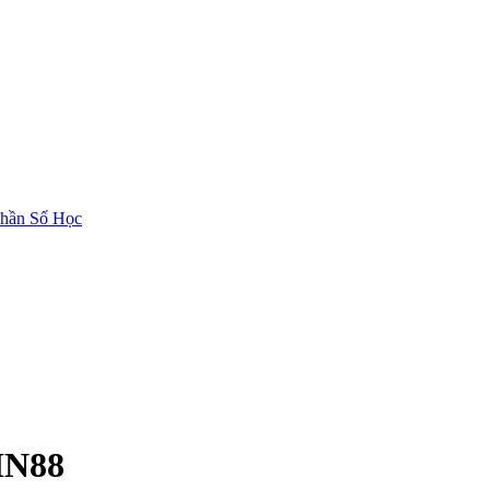
hần Số Học
IN88