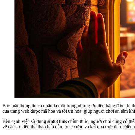
Bảo mật thông tin cá nhân là một trong những ưu tiên hàng đầu khi t
của trang web được mã hóa và tối ưu hóa, giúp người chơi an tâm khi
Bên cạnh việc sử dụng
sin88 link
chính thức, người chơi cũng có thể
về các sự kiện thể thao hấp dẫn, tỷ lệ cược và kết quả trực tiếp. Điề