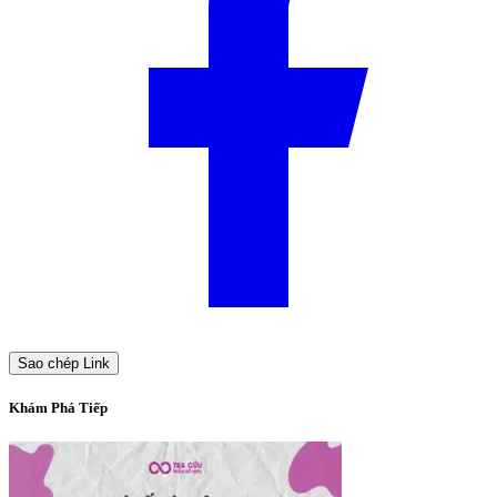
Sao chép Link
Khám Phá Tiếp