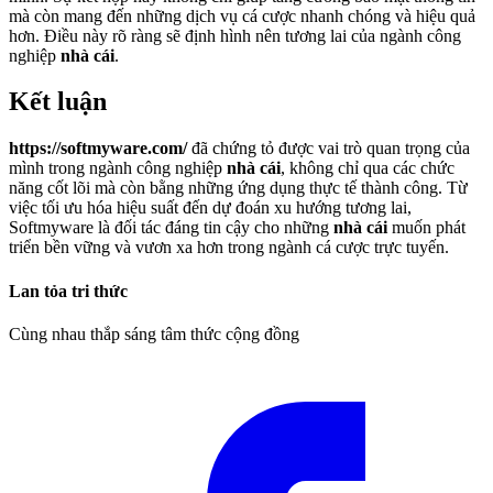
mà còn mang đến những dịch vụ cá cược nhanh chóng và hiệu quả
hơn. Điều này rõ ràng sẽ định hình nên tương lai của ngành công
nghiệp
nhà cái
.
Kết luận
https://softmyware.com/
đã chứng tỏ được vai trò quan trọng của
mình trong ngành công nghiệp
nhà cái
, không chỉ qua các chức
năng cốt lõi mà còn bằng những ứng dụng thực tế thành công. Từ
việc tối ưu hóa hiệu suất đến dự đoán xu hướng tương lai,
Softmyware là đối tác đáng tin cậy cho những
nhà cái
muốn phát
triển bền vững và vươn xa hơn trong ngành cá cược trực tuyến.
Lan tỏa tri thức
Cùng nhau thắp sáng tâm thức cộng đồng