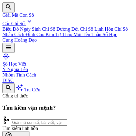
search
Giải Mã Con Số
expand_more
Các Chỉ Số
Biểu Đồ Ngày Sinh
Chỉ Số Đường Đời
Chỉ Số Linh Hồn
Chỉ Số
Nhân Cách
Đỉnh Cao Kim Tự Tháp
Mũi Tên Thần Số Học
Cung Hoàng Đạo
menu
flare
Số Học Việt
Ý Nghĩa Tên
Nhóm Tính Cách
DISC
search
auto_awesome
Tra Cứu
Cổng tri thức
Tìm kiếm vận mệnh?
schema
Tìm kiếm linh hồn
explore