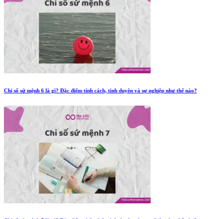
Chỉ số sứ mệnh 6 là gì? Đặc điểm tính cách, tình duyên và sự nghiệp như thế nào?