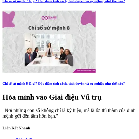
Chỉ số sứ mệnh 7 là gì? Đặc điểm tính cách, tình duyên và sự nghiệp như thế nào?
Chỉ số sứ mệnh 8 là gì? Đặc điểm tính cách, tình duyên và sự nghiệp như thế nào?
Hòa mình vào
Giai điệu Vũ trụ
"Nơi những con số không chỉ là ký hiệu, mà là lời thì thầm của định
mệnh gửi đến tâm hồn bạn."
Liên Kết Nhanh