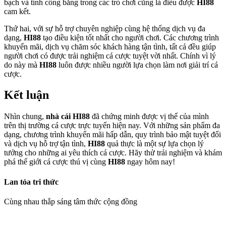
bạch và tính công bằng trong các trò chơi cũng là điều được
HI88
cam kết.
Thứ hai, với sự hỗ trợ chuyên nghiệp cùng hệ thống dịch vụ đa
dạng,
HI88
tạo điều kiện tốt nhất cho người chơi. Các chương trình
khuyến mãi, dịch vụ chăm sóc khách hàng tận tình, tất cả đều giúp
người chơi có được trải nghiệm cá cược tuyệt vời nhất. Chính vì lý
do này mà
HI88
luôn được nhiều người lựa chọn làm nơi giải trí cá
cược.
Kết luận
Nhìn chung,
nhà cái
HI88
đã chứng minh được vị thế của mình
trên thị trường cá cược trực tuyến hiện nay. Với những sản phẩm đa
dạng, chương trình khuyến mãi hấp dẫn, quy trình bảo mật tuyệt đối
và dịch vụ hỗ trợ tận tình,
HI88
quả thực là một sự lựa chọn lý
tưởng cho những ai yêu thích cá cược. Hãy thử trải nghiệm và khám
phá thế giới cá cược thú vị cùng
HI88
ngay hôm nay!
Lan tỏa tri thức
Cùng nhau thắp sáng tâm thức cộng đồng