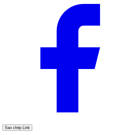
Sao chép Link