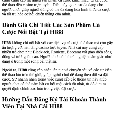
cũng cung cấp rất nhiều sản phẩm cá cược khác nhau, từ cá cược
thể thao đến casino trực tuyến. Điều này tạo ra sự đa dạng cho
người chơi, giúp người dùng có thể đa dạng hóa hình thức cá cược
và tối ưu hóa cơ hội chiến thắng của mình.
Đánh Giá Chi Tiết Các Sản Phẩm Cá
Cược Nổi Bật Tại
HI88
HI88
không chỉ nổi bật với các dịch vụ cá cược thể thao mà còn gây
ấn tượng với nền tảng casino trực tuyến. Nhà cái này cung cấp
nhiều trò chơi như Blackjack, Roulette, Baccarat với giao diện sống
động và tương tác cao. Người chơi có thể trải nghiệm cảm giác như
đang ở trong một sòng bài thật sự.
Ngoài ra,
HI88
cũng cập nhật liên tục và chuyên sâu về các sự kiện
thể thao lớn trên thế giới, giúp người chơi dễ dàng theo dõi và đặt
cược. Sự nhanh nhẹn trong việc cung cấp các thông tin này giúp
người chơi có thể nắm bắt cơ hội một cách tốt nhất, từ đó đưa ra
quyết định chính xác hơn trong việc đặt cược.
Hướng Dẫn Đăng Ký Tài Khoản Thành
Viên Tại Nhà Cái
HI88