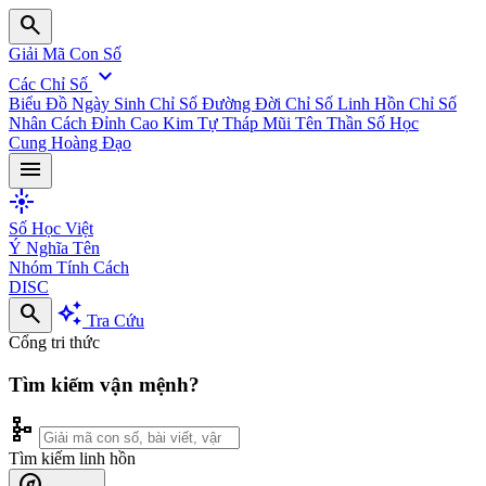
search
Giải Mã Con Số
expand_more
Các Chỉ Số
Biểu Đồ Ngày Sinh
Chỉ Số Đường Đời
Chỉ Số Linh Hồn
Chỉ Số
Nhân Cách
Đỉnh Cao Kim Tự Tháp
Mũi Tên Thần Số Học
Cung Hoàng Đạo
menu
flare
Số Học Việt
Ý Nghĩa Tên
Nhóm Tính Cách
DISC
search
auto_awesome
Tra Cứu
Cổng tri thức
Tìm kiếm vận mệnh?
schema
Tìm kiếm linh hồn
explore