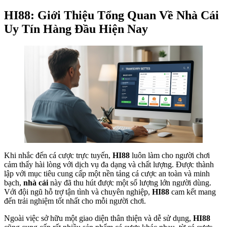
HI88
: Giới Thiệu Tổng Quan Về Nhà Cái
Uy Tín Hàng Đầu Hiện Nay
Khi nhắc đến cá cược trực tuyến,
HI88
luôn làm cho người chơi
cảm thấy hài lòng với dịch vụ đa dạng và chất lượng. Được thành
lập với mục tiêu cung cấp một nền tảng cá cược an toàn và minh
bạch,
nhà cái
này đã thu hút được một số lượng lớn người dùng.
Với đội ngũ hỗ trợ tận tình và chuyên nghiệp,
HI88
cam kết mang
đến trải nghiệm tốt nhất cho mỗi người chơi.
Ngoài việc sở hữu một giao diện thân thiện và dễ sử dụng,
HI88