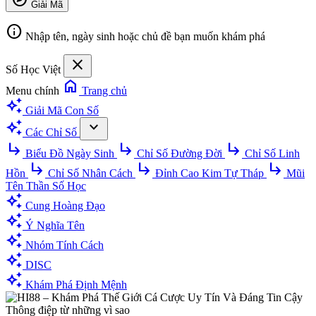
Giải Mã
info
Nhập tên, ngày sinh hoặc chủ đề bạn muốn khám phá
close
Số Học Việt
home
Menu chính
Trang chủ
auto_awesome
Giải Mã Con Số
auto_awesome
expand_more
Các Chỉ Số
subdirectory_arrow_right
subdirectory_arrow_right
subdirectory_arrow_right
Biểu Đồ Ngày Sinh
Chỉ Số Đường Đời
Chỉ Số Linh
subdirectory_arrow_right
subdirectory_arrow_right
subdirectory_arrow_right
Hồn
Chỉ Số Nhân Cách
Đỉnh Cao Kim Tự Tháp
Mũi
Tên Thần Số Học
auto_awesome
Cung Hoàng Đạo
auto_awesome
Ý Nghĩa Tên
auto_awesome
Nhóm Tính Cách
auto_awesome
DISC
auto_awesome
Khám Phá Định Mệnh
Thông điệp từ những vì sao