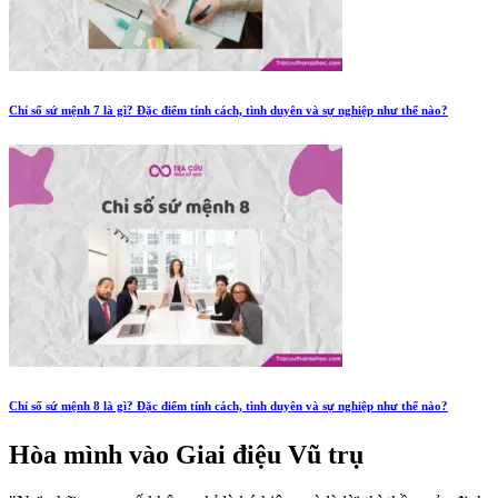
Chỉ số sứ mệnh 7 là gì? Đặc điểm tính cách, tình duyên và sự nghiệp như thế nào?
Chỉ số sứ mệnh 8 là gì? Đặc điểm tính cách, tình duyên và sự nghiệp như thế nào?
Hòa mình vào
Giai điệu Vũ trụ