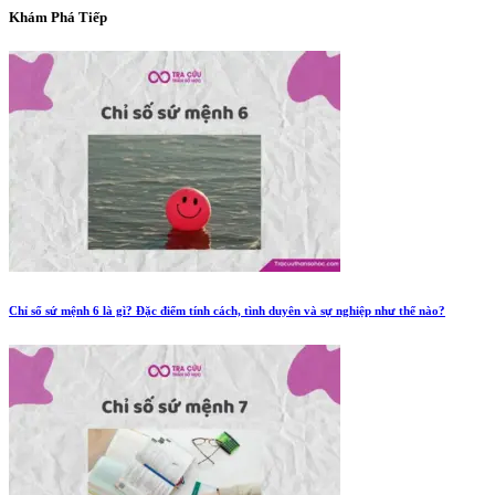
Khám Phá Tiếp
Chỉ số sứ mệnh 6 là gì? Đặc điểm tính cách, tình duyên và sự nghiệp như thế nào?