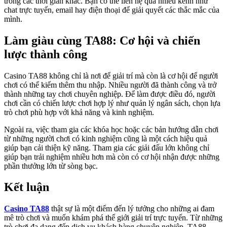
trong các thời gian khác. Bạn có thể liên hệ qua nhiều kênh như
chat trực tuyến, email hay điện thoại để giải quyết các thắc mắc của
mình.
Làm giàu cùng TA88: Cơ hội và chiến
lược thành công
Casino TA88 không chỉ là nơi để giải trí mà còn là cơ hội để người
chơi có thể kiếm thêm thu nhập. Nhiều người đã thành công và trở
thành những tay chơi chuyên nghiệp. Để làm được điều đó, người
chơi cần có chiến lược chơi hợp lý như quản lý ngân sách, chọn lựa
trò chơi phù hợp với khả năng và kinh nghiệm.
Ngoài ra, việc tham gia các khóa học hoặc các bản hướng dẫn chơi
từ những người chơi có kinh nghiệm cũng là một cách hiệu quả
giúp bạn cải thiện kỹ năng. Tham gia các giải đấu lớn không chỉ
giúp bạn trải nghiệm nhiều hơn mà còn có cơ hội nhận được những
phần thưởng lớn từ sòng bạc.
Kết luận
Casino TA88
thật sự là một điểm đến lý tưởng cho những ai đam
mê trò chơi và muốn khám phá thế giới giải trí trực tuyến. Từ những
trò chơi đa dạng đến dịch vụ khách hàng chuyên nghiệp, TA88