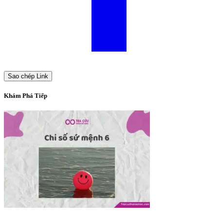
Sao chép Link
Khám Phá Tiếp