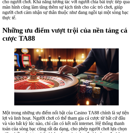
cho người chơi. Khả năng tương tác với người chia bài trực tiếp qua
màn hình cũng làm tăng thêm sự kịch tính cho các trò chơi, giúp
người chơi cảm nhận sự thân thuộc như đang ngồi tại một sòng bạc
thực tế.
Những ưu điểm vượt trội của nền tảng cá
cược TA88
Một trong những ưu điểm nổi bật của Casino TA88 chính là sự tiện
lợi và linh hoạt. Người chơi có thể tham gia cá cược từ bất cứ đâu
và vào bất kỳ lúc nào, chỉ cần có kết nối internet. Hệ thống thanh
toán của sòng bạc cũng rất đa dạng, cho phép người chơi lựa chọn