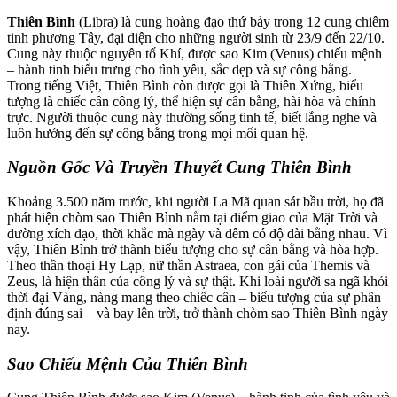
Thiên Bình
(Libra) là cung hoàng đạo thứ bảy trong 12 cung chiêm
tinh phương Tây, đại diện cho những người sinh từ 23/9 đến 22/10.
Cung này thuộc nguyên tố Khí, được sao Kim (Venus) chiếu mệnh
– hành tinh biểu trưng cho tình yêu, sắc đẹp và sự công bằng.
Trong tiếng Việt, Thiên Bình còn được gọi là Thiên Xứng, biểu
tượng là chiếc cân công lý, thể hiện sự cân bằng, hài hòa và chính
trực. Người thuộc cung này thường sống tinh tế, biết lắng nghe và
luôn hướng đến sự công bằng trong mọi mối quan hệ.
Nguồn Gốc Và Truyền Thuyết Cung Thiên Bình
Khoảng 3.500 năm trước, khi người La Mã quan sát bầu trời, họ đã
phát hiện chòm sao Thiên Bình nằm tại điểm giao của Mặt Trời và
đường xích đạo, thời khắc mà ngày và đêm có độ dài bằng nhau. Vì
vậy, Thiên Bình trở thành biểu tượng cho sự cân bằng và hòa hợp.
Theo thần thoại Hy Lạp, nữ thần Astraea, con gái của Themis và
Zeus, là hiện thân của công lý và sự thật. Khi loài người sa ngã khỏi
thời đại Vàng, nàng mang theo chiếc cân – biểu tượng của sự phân
định đúng sai – và bay lên trời, trở thành chòm sao Thiên Bình ngày
nay.
Sao Chiếu Mệnh Của Thiên Bình