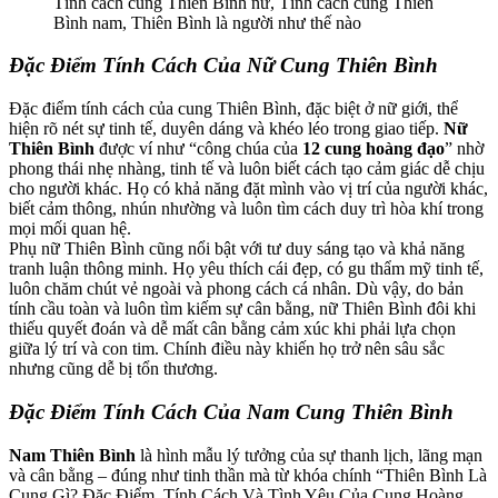
Tính cách cung Thiên Bình nữ, Tính cách cung Thiên
Bình nam, Thiên Bình là người như thế nào
Đặc Điểm Tính Cách Của Nữ Cung Thiên Bình
Đặc điểm tính cách của cung Thiên Bình, đặc biệt ở nữ giới, thể
hiện rõ nét sự tinh tế, duyên dáng và khéo léo trong giao tiếp.
Nữ
Thiên Bình
được ví như “công chúa của
12 cung hoàng đạo
” nhờ
phong thái nhẹ nhàng, tinh tế và luôn biết cách tạo cảm giác dễ chịu
cho người khác. Họ có khả năng đặt mình vào vị trí của người khác,
biết cảm thông, nhún nhường và luôn tìm cách duy trì hòa khí trong
mọi mối quan hệ.
Phụ nữ Thiên Bình cũng nổi bật với tư duy sáng tạo và khả năng
tranh luận thông minh. Họ yêu thích cái đẹp, có gu thẩm mỹ tinh tế,
luôn chăm chút vẻ ngoài và phong cách cá nhân. Dù vậy, do bản
tính cầu toàn và luôn tìm kiếm sự cân bằng, nữ Thiên Bình đôi khi
thiếu quyết đoán và dễ mất cân bằng cảm xúc khi phải lựa chọn
giữa lý trí và con tim. Chính điều này khiến họ trở nên sâu sắc
nhưng cũng dễ bị tổn thương.
Đặc Điểm Tính Cách Của Nam Cung Thiên Bình
Nam Thiên Bình
là hình mẫu lý tưởng của sự thanh lịch, lãng mạn
và cân bằng – đúng như tinh thần mà từ khóa chính “Thiên Bình Là
Cung Gì? Đặc Điểm, Tính Cách Và Tình Yêu Của Cung Hoàng