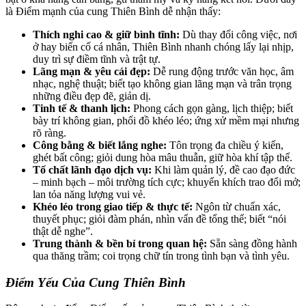
là Điểm mạnh của cung Thiên Bình dễ nhận thấy:
Thích nghi cao & giữ bình tĩnh:
Dù thay đổi công việc, nơi
ở hay biến cố cá nhân, Thiên Bình nhanh chóng lấy lại nhịp,
duy trì sự điềm tĩnh và trật tự.
Lãng mạn & yêu cái đẹp:
Dễ rung động trước văn học, âm
nhạc, nghệ thuật; biết tạo không gian lãng mạn và trân trọng
những điều đẹp đẽ, giản dị.
Tinh tế & thanh lịch:
Phong cách gọn gàng, lịch thiệp; biết
bày trí không gian, phối đồ khéo léo; ứng xử mềm mại nhưng
rõ ràng.
Công bằng & biết lắng nghe:
Tôn trọng đa chiều ý kiến,
ghét bất công; giỏi dung hòa mâu thuẫn, giữ hòa khí tập thể.
Tố chất lãnh đạo dịch vụ:
Khi làm quản lý, đề cao đạo đức
– minh bạch – môi trường tích cực; khuyến khích trao đổi mở;
lan tỏa năng lượng vui vẻ.
Khéo léo trong giao tiếp & thực tế:
Ngôn từ chuẩn xác,
thuyết phục; giỏi đàm phán, nhìn vấn đề tổng thể; biết “nói
thật dễ nghe”.
Trung thành & bền bỉ trong quan hệ:
Sẵn sàng đồng hành
qua thăng trầm; coi trọng chữ tín trong tình bạn và tình yêu.
Điểm Yếu Của Cung Thiên Bình