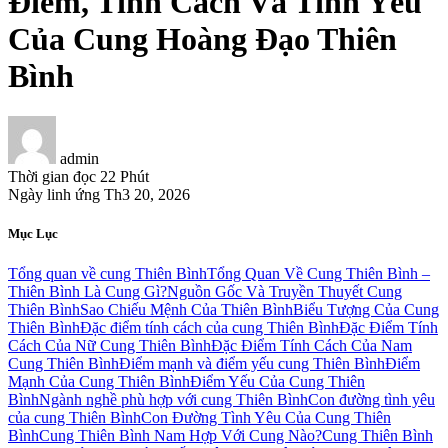
Điểm, Tính Cách Và Tình Yêu
Của Cung Hoàng Đạo Thiên
Bình
admin
Thời gian đọc
22 Phút
Ngày linh ứng
Th3 20, 2026
Mục Lục
Tổng quan về cung Thiên Bình
Tổng Quan Về Cung Thiên Bình –
Thiên Bình Là Cung Gì?
Nguồn Gốc Và Truyền Thuyết Cung
Thiên Bình
Sao Chiếu Mệnh Của Thiên Bình
Biểu Tượng Của Cung
Thiên Bình
Đặc điểm tính cách của cung Thiên Bình
Đặc Điểm Tính
Cách Của Nữ Cung Thiên Bình
Đặc Điểm Tính Cách Của Nam
Cung Thiên Bình
Điểm mạnh và điểm yếu cung Thiên Bình
Điểm
Mạnh Của Cung Thiên Bình
Điểm Yếu Của Cung Thiên
Bình
Ngành nghề phù hợp với cung Thiên Bình
Con đường tình yêu
của cung Thiên Bình
Con Đường Tình Yêu Của Cung Thiên
Bình
Cung Thiên Bình Nam Hợp Với Cung Nào?
Cung Thiên Bình