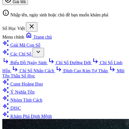
Giải Mã
info
Nhập tên, ngày sinh hoặc chủ đề bạn muốn khám phá
close
Số Học Việt
home
Menu chính
Trang chủ
auto_awesome
Giải Mã Con Số
auto_awesome
expand_more
Các Chỉ Số
subdirectory_arrow_right
subdirectory_arrow_right
subdirectory_arrow_right
Biểu Đồ Ngày Sinh
Chỉ Số Đường Đời
Chỉ Số Linh
subdirectory_arrow_right
subdirectory_arrow_right
subdirectory_arrow_right
Hồn
Chỉ Số Nhân Cách
Đỉnh Cao Kim Tự Tháp
Mũi
Tên Thần Số Học
auto_awesome
Cung Hoàng Đạo
auto_awesome
Ý Nghĩa Tên
auto_awesome
Nhóm Tính Cách
auto_awesome
DISC
auto_awesome
Khám Phá Định Mệnh