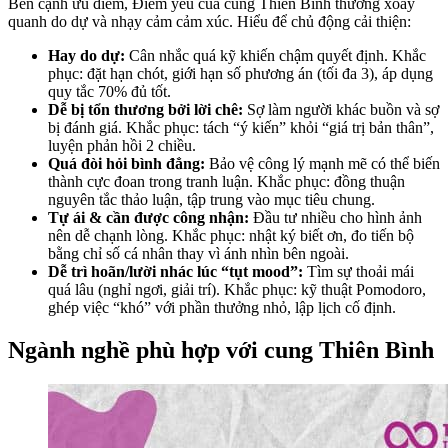
Bên cạnh ưu điểm, Điểm yếu của cung Thiên Bình thường xoay
quanh do dự và nhạy cảm cảm xúc. Hiểu để chủ động cải thiện:
Hay do dự:
Cân nhắc quá kỹ khiến chậm quyết định. Khắc
phục: đặt hạn chót, giới hạn số phương án (tối đa 3), áp dụng
quy tắc 70% đủ tốt.
Dễ bị tổn thương bởi lời chê:
Sợ làm người khác buồn và sợ
bị đánh giá. Khắc phục: tách “ý kiến” khỏi “giá trị bản thân”,
luyện phản hồi 2 chiều.
Quá đòi hỏi bình đẳng:
Bảo vệ công lý mạnh mẽ có thể biến
thành cực đoan trong tranh luận. Khắc phục: đồng thuận
nguyên tắc thảo luận, tập trung vào mục tiêu chung.
Tự ái & cần được công nhận:
Đầu tư nhiều cho hình ảnh
nên dễ chạnh lòng. Khắc phục: nhật ký biết ơn, đo tiến bộ
bằng chỉ số cá nhân thay vì ánh nhìn bên ngoài.
Dễ trì hoãn/lười nhác lúc “tụt mood”:
Tìm sự thoải mái
quá lâu (nghỉ ngơi, giải trí). Khắc phục: kỹ thuật Pomodoro,
ghép việc “khó” với phần thưởng nhỏ, lập lịch cố định.
Ngành nghề phù hợp với cung Thiên Bình