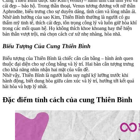
Cung Thiên Bình được sao Kim (Venus) – hành tinh của tình yêu và
cái đẹp – bảo hộ. Trong thần thoại, Venus tương đương với nữ thần
Aphrodite, biểu trưng cho sự duyên dáng, tình cảm và lòng nhân ái.
Nhờ ảnh hưởng của sao Kim, Thiên Bình thường là người có gu
thẩm mỹ tinh tế, thích cái đẹp, tôn trọng công lý và luôn giữ hòa khí
trong các mối quan hệ. Họ không thích khoe khoang hay thể hiện
bản thân vượt trội, mà chọn cách cư xử nhẹ nhàng, hòa nhã.
Biểu Tượng Của Cung Thiên Bình
Biểu tượng của Thiên Bình là chiếc cân cân bằng – hình ảnh quen
thuộc đại diện cho sự công bằng và lý trí. Hai bàn cân tượng trưng
cho khả năng nhìn nhận hai mặt của vấn đề.
Nhờ vậy, Thiên Bình là người luôn suy nghĩ kỹ lưỡng trước khi
hành động, biết dung hòa giữa cảm xúc và lý trí, hướng tới kết quả
hài hòa và hợp lý nhất.
Đặc điểm tính cách của cung Thiên Bình