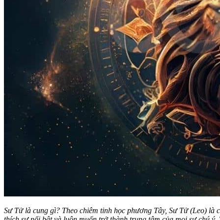
Sư Tử là cung gì? Theo chiêm tinh học phương Tây, Sư Tử (Leo) là 
thích sự nổi bật và luôn muốn trở thành trung tâm của mọi sự chú