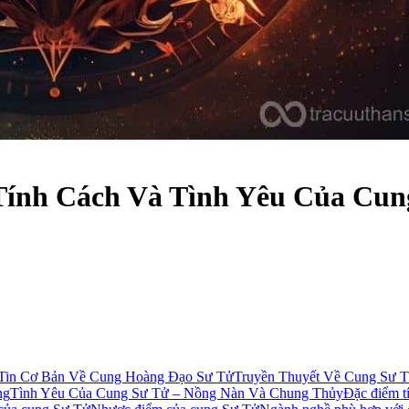
Tính Cách Và Tình Yêu Của Cu
Tin Cơ Bản Về Cung Hoàng Đạo Sư Tử
Truyền Thuyết Về Cung Sư 
ng
Tình Yêu Của Cung Sư Tử – Nồng Nàn Và Chung Thủy
Đặc điểm t