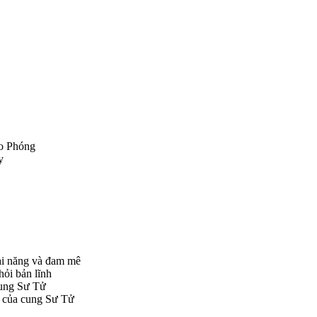
o Phóng
y
ài năng và đam mê
hỏi bản lĩnh
 cung Sư Tử
ệp của cung Sư Tử