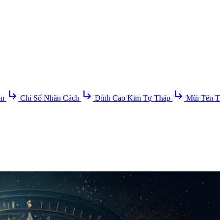
subdirectory_arrow_right
subdirectory_arrow_right
subdirectory_arrow_right
ồn
Chỉ Số Nhân Cách
Đỉnh Cao Kim Tự Tháp
Mũi Tên T