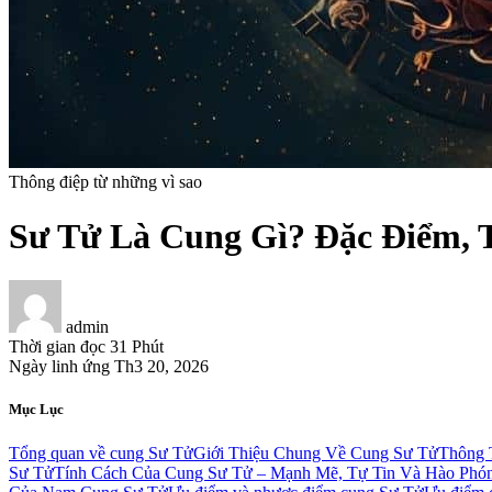
Thông điệp từ những vì sao
Sư Tử Là Cung Gì? Đặc Điểm, 
admin
Thời gian đọc
31 Phút
Ngày linh ứng
Th3 20, 2026
Mục Lục
Tổng quan về cung Sư Tử
Giới Thiệu Chung Về Cung Sư Tử
Thông 
Sư Tử
Tính Cách Của Cung Sư Tử – Mạnh Mẽ, Tự Tin Và Hào Phó