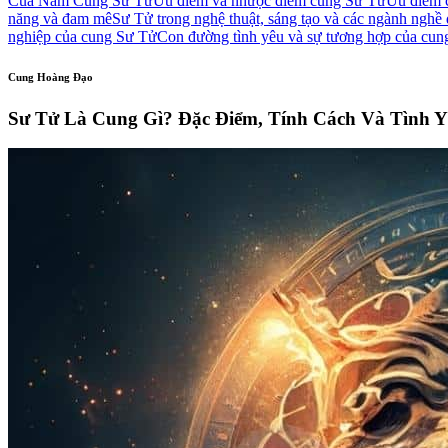
Của Nam Cung Sư Tử
Ưu điểm và nhược điểm cung Sư Tử
Ưu điểm 
năng và đam mê
Sư Tử trong nghệ thuật, sáng tạo và các ngành nghề 
nghiệp của cung Sư Tử
Con đường tình yêu và sự tương hợp của cu
Cung Hoàng Đạo
Sư Tử Là Cung Gì? Đặc Điểm, Tính Cách Và Tình 