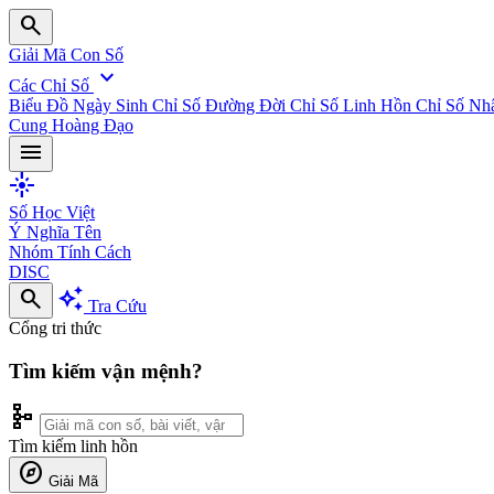
search
Giải Mã Con Số
expand_more
Các Chỉ Số
Biểu Đồ Ngày Sinh
Chỉ Số Đường Đời
Chỉ Số Linh Hồn
Chỉ Số Nh
Cung Hoàng Đạo
menu
flare
Số Học Việt
Ý Nghĩa Tên
Nhóm Tính Cách
DISC
search
auto_awesome
Tra Cứu
Cổng tri thức
Tìm kiếm vận mệnh?
schema
Tìm kiếm linh hồn
explore
Giải Mã