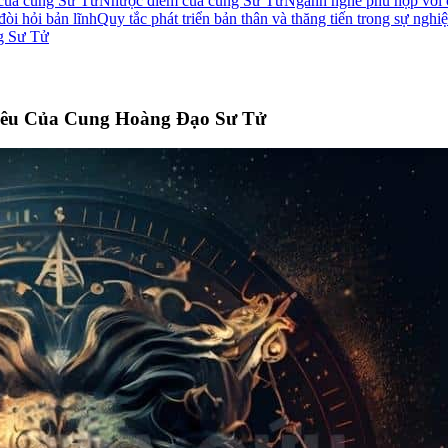
của cung Sư Tử
Nhược điểm của cung Sư Tử
Ngành nghề phù hợp với
đòi hỏi bản lĩnh
Quy tắc phát triển bản thân và thăng tiến trong sự ngh
ng Sư Tử
Yêu Của Cung Hoàng Đạo Sư Tử