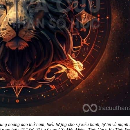
cung hoàng đạo thứ năm, biểu tượng cho sự kiêu hãnh, tự tin và mạn
 ý. Trong bài viết “Sư Tử Là Cung Gì? Đặc Điểm, Tính Cách Và Tình