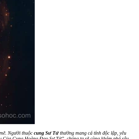
h mẽ. Người thuộc
cung Sư Tử
thường mang cá tính độc lập, yêu
 Yêu Của Cung Hoàng Đạo Sư Tử”, chúng ta sẽ cùng khám phá sâu